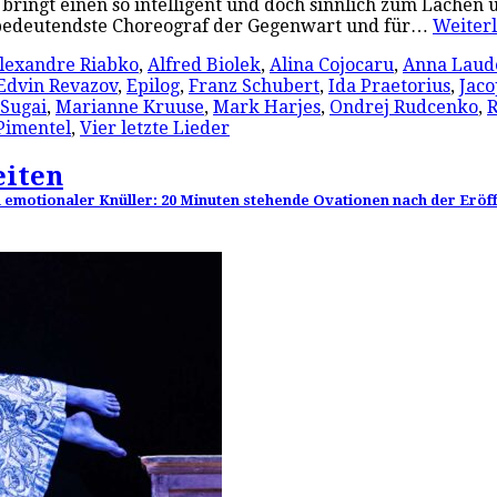
d bringt einen so intelligent und doch sinnlich zum Lache
r bedeutendste Choreograf der Gegenwart und für…
Weiter
lexandre Riabko
,
Alfred Biolek
,
Alina Cojocaru
,
Anna Laud
Edvin Revazov
,
Epilog
,
Franz Schubert
,
Ida Praetorius
,
Jaco
Sugai
,
Marianne Kruuse
,
Mark Harjes
,
Ondrej Rudcenko
,
R
Pimentel
,
Vier letzte Lieder
eiten
h emotionaler Knüller: 20 Minuten stehende Ovationen nach der Eröf