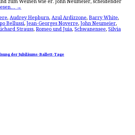
n und zum Weinen wie er. John Neumeier, scheidender
lesen…
→
ere
,
Audrey Hepburn
,
Azul Ardizzone
,
Barry White
,
po Bellussi
,
Jean-Georges Noverre
,
John Neumeier
,
ichard Strauss
,
Romeo und Juia
,
Schwanensee
,
Silvia
fnung der Jubiläums-Ballett-Tage