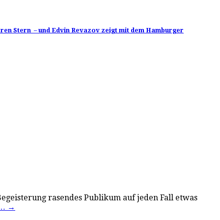
eren Stern – und Edvin Revazov zeigt mit dem Hamburger
r Begeisterung rasendes Publikum auf jeden Fall etwas
n…
→