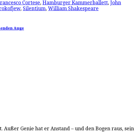
rancesco Cortese
,
Hamburger Kammerballett
,
John
rokofjew
,
Silentium
,
William Shakespeare
inenden Auge
t. Außer Genie hat er Anstand – und den Bogen raus, sein