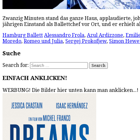
Zwanzig Minuten stand das ganze Haus, applaudierte, joh
jährigen Einstand als Ballettchef vor Ort, und er erhie
Hamburg Ballett
Alessandro Frola
,
Azul Ardizzone
,
Emili
Moredo
,
Romeo und Julia
,
Sergej Prokofjew
,
Simon Hewe
Suche
Search for:
EINFACH ANKLICKEN!
WERBUNG! Die Bilder hier unten kann man anklicken...!