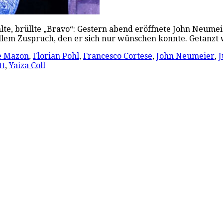
lte, brüllte „Bravo“: Gestern abend eröffnete John Neume
lt allem Zuspruch, den er sich nur wünschen konnte. Getan
e Mazon
,
Florian Pohl
,
Francesco Cortese
,
John Neumeier
,
J
tt
,
Yaiza Coll