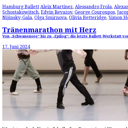
Hamburg Ballett
Aleix Martínez
,
Alessandro Frola
,
Alexa
Schostakowitsch
,
Edvin Revazov
,
George Couroupos
,
Jacop
Nijinsky-Gala
,
Olga Smirnova
,
Olivia Betteridge
,
Simon H
Tränenmarathon mit Herz
Von „Schwanensee“ bis zu „Epilog“: die letzte Ballett-Werkstatt 
17. Juni 2024