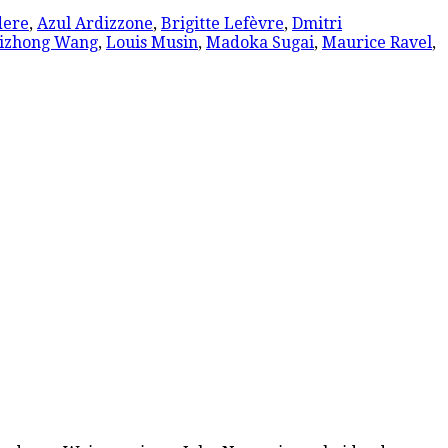
dere
,
Azul Ardizzone
,
Brigitte Lefèvre
,
Dmitri
izhong Wang
,
Louis Musin
,
Madoka Sugai
,
Maurice Ravel
,