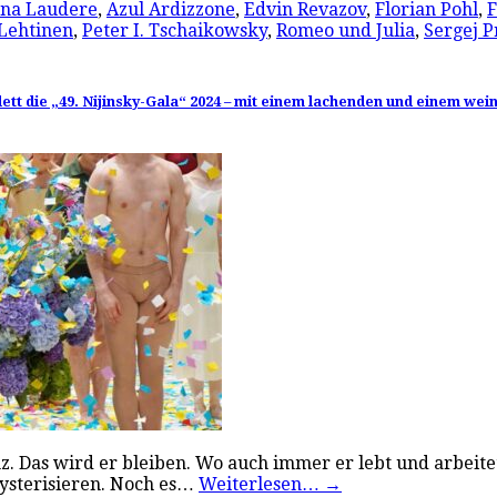
na Laudere
,
Azul Ardizzone
,
Edvin Revazov
,
Florian Pohl
,
F
Lehtinen
,
Peter I. Tschaikowsky
,
Romeo und Julia
,
Sergej P
t die „49. Nijinsky-Gala“ 2024 – mit einem lachenden und einem we
z. Das wird er bleiben. Wo auch immer er lebt und arbeite
ysterisieren. Noch es…
Weiterlesen…
→