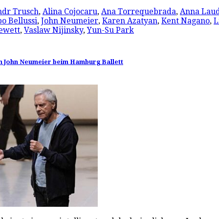
ndr Trusch
,
Alina Cojocaru
,
Ana Torrequebrada
,
Anna Lau
o Bellussi
,
John Neumeier
,
Karen Azatyan
,
Kent Nagano
,
L
ewett
,
Vaslaw Nijinsky
,
Yun-Su Park
von John Neumeier beim Hamburg Ballett