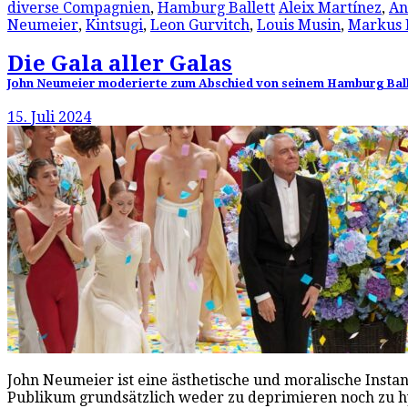
diverse Compagnien
,
Hamburg Ballett
Aleix Martínez
,
An
Neumeier
,
Kintsugi
,
Leon Gurvitch
,
Louis Musin
,
Markus 
Die Gala aller Galas
John Neumeier moderierte zum Abschied von seinem Hamburg Ballet
15. Juli 2024
John Neumeier ist eine ästhetische und moralische Instan
Publikum grundsätzlich weder zu deprimieren noch zu h