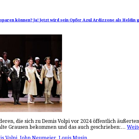
aren können? Ja! Jetzt wird sein Opfer Azul Ardizzone als Heldin ge
eren, die sich zu Demis Volpi vor 2024 öffentlich äußerten
 kalte Grausen bekommen und das auch geschrieben:…
Weit
s Volpi
,
John Neumeier
,
Louis Musin