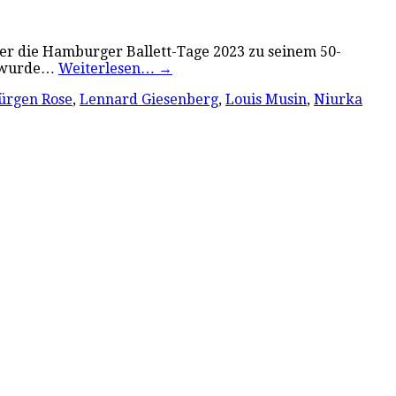
ier die Hamburger Ballett-Tage 2023 zu seinem 50-
zt wurde…
Weiterlesen…
→
ürgen Rose
,
Lennard Giesenberg
,
Louis Musin
,
Niurka