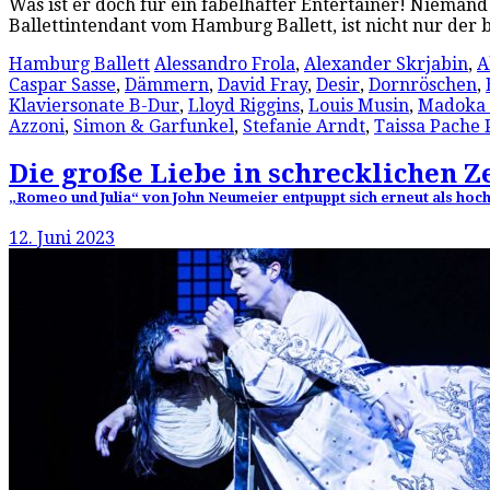
Was ist er doch für ein fabelhafter Entertainer! Nieman
Ballettintendant vom Hamburg Ballett, ist nicht nur de
Hamburg Ballett
Alessandro Frola
,
Alexander Skrjabin
,
A
Caspar Sasse
,
Dämmern
,
David Fray
,
Desir
,
Dornröschen
,
Klaviersonate B-Dur
,
Lloyd Riggins
,
Louis Musin
,
Madoka 
Azzoni
,
Simon & Garfunkel
,
Stefanie Arndt
,
Taissa Pache 
Die große Liebe in schrecklichen Z
„Romeo und Julia“ von John Neumeier entpuppt sich erneut als hoc
12. Juni 2023