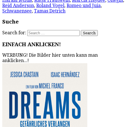
Harald letfuß
,
Katja Trautwein
,
Marcia Haydée
,
Onegin
,
Reid Anderson
,
Roland Vogel
,
Romeo und Juia
,
Schwanensee
,
Tamas Detrich
Suche
Search for:
EINFACH ANKLICKEN!
WERBUNG! Die Bilder hier unten kann man
anklicken...!