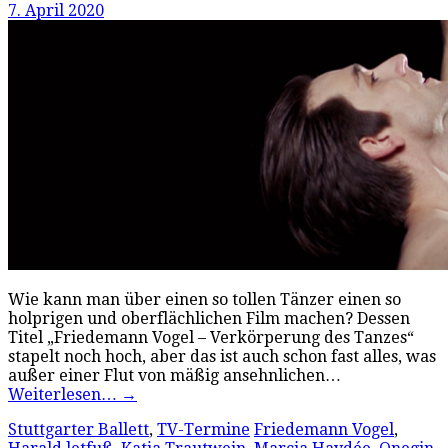
7. April 2020
Wie kann man über einen so tollen Tänzer einen so
holprigen und oberflächlichen Film machen? Dessen
Titel „Friedemann Vogel – Verkörperung des Tanzes“
stapelt noch hoch, aber das ist auch schon fast alles, was
außer einer Flut von mäßig ansehnlichen…
Weiterlesen…
→
Stuttgarter Ballett
,
TV-Termine
Friedemann Vogel
,