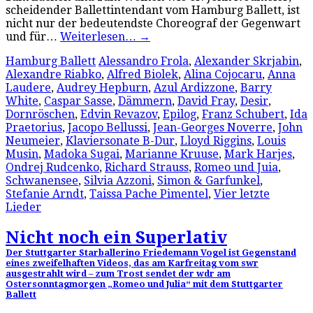
scheidender Ballettintendant vom Hamburg Ballett, ist
nicht nur der bedeutendste Choreograf der Gegenwart
und für…
Weiterlesen…
→
Hamburg Ballett
Alessandro Frola
,
Alexander Skrjabin
,
Alexandre Riabko
,
Alfred Biolek
,
Alina Cojocaru
,
Anna
Laudere
,
Audrey Hepburn
,
Azul Ardizzone
,
Barry
White
,
Caspar Sasse
,
Dämmern
,
David Fray
,
Desir
,
Dornröschen
,
Edvin Revazov
,
Epilog
,
Franz Schubert
,
Ida
Praetorius
,
Jacopo Bellussi
,
Jean-Georges Noverre
,
John
Neumeier
,
Klaviersonate B-Dur
,
Lloyd Riggins
,
Louis
Musin
,
Madoka Sugai
,
Marianne Kruuse
,
Mark Harjes
,
Ondrej Rudcenko
,
Richard Strauss
,
Romeo und Juia
,
Schwanensee
,
Silvia Azzoni
,
Simon & Garfunkel
,
Stefanie Arndt
,
Taissa Pache Pimentel
,
Vier letzte
Lieder
Nicht noch ein Superlativ
Der Stuttgarter Starballerino Friedemann Vogel ist Gegenstand
eines zweifelhaften Videos, das am Karfreitag vom swr
ausgestrahlt wird – zum Trost sendet der wdr am
Ostersonntagmorgen „Romeo und Julia“ mit dem Stuttgarter
Ballett