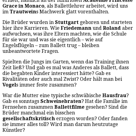
erhielt, nämlich an der luxuriösen
Académie Princesse
Grace in Monaco
, als Ballettlehrer arbeitet, wird uns
im
Trautwein
s Machwerk glatt vorenthalten.
Die Brüder wurden in
Stuttgart
geboren und starteten
hier ihre Karrieren. Wie
Friedemann
und
Roland
aber
aufwuchsen, was ihre Eltern machten, wie die Schule
für sie war und was sie eigentlich – wie auf
Engelsflügeln – zum Ballett trug – bleiben
unbeantwortete Fragen.
Spielten die Jungs im Garten, wenn das Training ihnen
Zeit ließ? Und gab es mal was Anderes als Ballett, dass
die begabten Kinder interessiert hätte? Gab es
Rivalitäten oder auch mal Zwist? Oder hält man bei
Vogel
s immer feste zusammen?
War die Mutter eine typische schwäbische
Hausfrau
?
Gab es sonntags
Schweinebraten
? Hat die Familie im
Fernsehen zusammen
Ballettfilme
gesehen? Sind die
Brüder manchmal ein bisschen
gesellschaftskritisch
erzogen worden? Oder fanden
sie immer alles toll? Wird man darum heutzutage
Künstler?