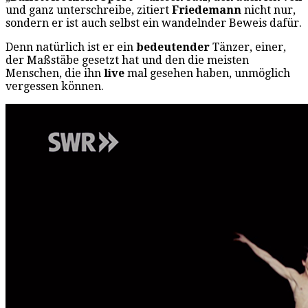
und ganz unterschreibe, zitiert
Friedemann
nicht nur,
sondern er ist auch selbst ein wandelnder Beweis dafür.
Denn natürlich ist er ein
bedeutender
Tänzer, einer,
der Maßstäbe gesetzt hat und den die meisten
Menschen, die ihn
live
mal gesehen haben, unmöglich
vergessen können.