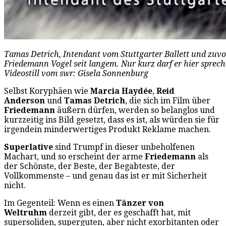
Tamas Detrich, Intendant vom Stuttgarter Ballett und zuvor
Friedemann Vogel seit langem. Nur kurz darf er hier sprec
Videostill vom swr: Gisela Sonnenburg
Selbst Koryphäen wie
Marcia Haydée
,
Reid
Anderson
und
Tamas Detrich
, die sich im Film über
Friedemann
äußern dürfen, werden so belanglos und
kurzzeitig ins Bild gesetzt, dass es ist, als würden sie für
irgendein minderwertiges Produkt Reklame machen.
Superlative
sind Trumpf in dieser unbeholfenen
Machart, und so erscheint der arme
Friedemann
als
der Schönste, der Beste, der Begabteste, der
Vollkommenste – und genau das ist er mit Sicherheit
nicht.
Im Gegenteil: Wenn es einen
Tänzer von
Weltruhm
derzeit gibt, der es geschafft hat, mit
supersoliden, superguten, aber nicht exorbitanten oder