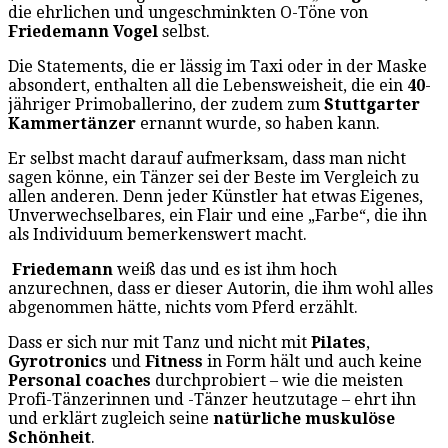
die ehrlichen und ungeschminkten O-Töne von
Friedemann Vogel
selbst.
Die Statements, die er lässig im Taxi oder in der Maske
absondert, enthalten all die Lebensweisheit, die ein
40
-
jähriger Primoballerino, der zudem zum
Stuttgarter
Kammertänzer
ernannt wurde, so haben kann.
Er selbst macht darauf aufmerksam, dass man nicht
sagen könne, ein Tänzer sei der Beste im Vergleich zu
allen anderen. Denn jeder Künstler hat etwas Eigenes,
Unverwechselbares, ein Flair und eine „Farbe“, die ihn
als Individuum bemerkenswert macht.
Friedemann
weiß das und es ist ihm hoch
anzurechnen, dass er dieser Autorin, die ihm wohl alles
abgenommen hätte, nichts vom Pferd erzählt.
Dass er sich nur mit Tanz und nicht mit
Pilates
,
Gyrotronics
und
Fitness
in Form hält und auch keine
Personal coaches
durchprobiert – wie die meisten
Profi-Tänzerinnen und -Tänzer heutzutage – ehrt ihn
und erklärt zugleich seine
natürliche muskulöse
Schönheit
.