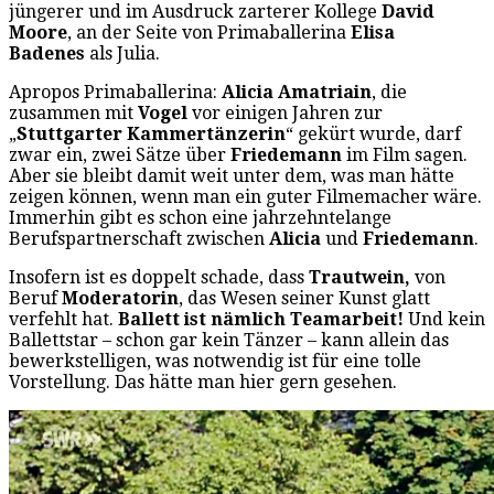
jüngerer und im Ausdruck zarterer Kollege
David
Moore
, an der Seite von Primaballerina
Elisa
Badenes
als Julia.
Apropos Primaballerina:
Alicia Amatriain
, die
zusammen mit
Vogel
vor einigen Jahren zur
„
Stuttgarter Kammertänzerin
“ gekürt wurde, darf
zwar ein, zwei Sätze über
Friedemann
im Film sagen.
Aber sie bleibt damit weit unter dem, was man hätte
zeigen können, wenn man ein guter Filmemacher wäre.
Immerhin gibt es schon eine jahrzehntelange
Berufspartnerschaft zwischen
Alicia
und
Friedemann
.
Insofern ist es doppelt schade, dass
Trautwein,
von
Beruf
Moderatorin
, das Wesen seiner Kunst glatt
verfehlt hat.
Ballett ist nämlich Teamarbeit!
Und kein
Ballettstar – schon gar kein Tänzer – kann allein das
bewerkstelligen, was notwendig ist für eine tolle
Vorstellung. Das hätte man hier gern gesehen.