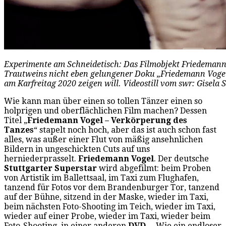
Experimente am Schneidetisch: Das Filmobjekt Friedemann Vo
Trautweins nicht eben gelungener Doku „Friedemann Vogel 
am Karfreitag 2020 zeigen will. Videostill vom swr: Gisela
Wie kann man über einen so tollen Tänzer einen so
holprigen und oberflächlichen Film machen? Dessen
Titel „
Friedemann Vogel – Verkörperung des
Tanzes
“ stapelt noch hoch, aber das ist auch schon fast
alles, was außer einer Flut von mäßig ansehnlichen
Bildern in ungeschickten Cuts auf uns
herniederprasselt.
Friedemann Vogel
. Der deutsche
Stuttgarter Superstar
wird abgefilmt: beim Proben
von Artistik im Ballettsaal, im Taxi zum Flughafen,
tanzend für Fotos vor dem Brandenburger Tor, tanzend
auf der Bühne, sitzend in der Maske, wieder im Taxi,
beim nächsten Foto-Shooting im Teich, wieder im Taxi,
wieder auf einer Probe, wieder im Taxi, wieder beim
Foto-Shooting, in einer anderen
DVD
… Wie ein endloser