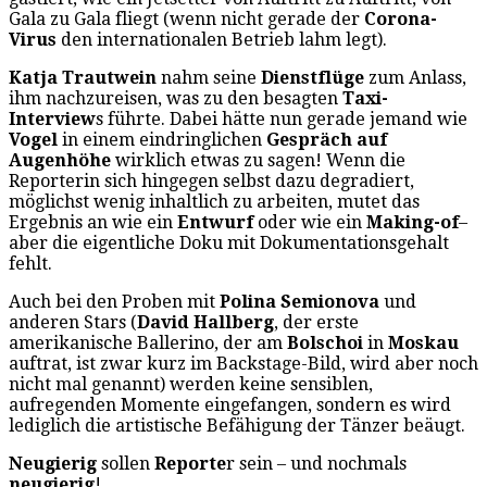
Gala zu Gala fliegt (wenn nicht gerade der
Corona-
Virus
den internationalen Betrieb lahm legt).
Katja Trautwein
nahm seine
Dienstflüge
zum Anlass,
ihm nachzureisen, was zu den besagten
Taxi-
Interview
s führte. Dabei hätte nun gerade jemand wie
Vogel
in einem eindringlichen
Gespräch auf
Augenhöhe
wirklich etwas zu sagen! Wenn die
Reporterin sich hingegen selbst dazu degradiert,
möglichst wenig inhaltlich zu arbeiten, mutet das
Ergebnis an wie ein
Entwurf
oder wie ein
Making-of
–
aber die eigentliche Doku mit Dokumentationsgehalt
fehlt.
Auch bei den Proben mit
Polina Semionova
und
anderen Stars (
David Hallberg
, der erste
amerikanische Ballerino, der am
Bolschoi
in
Moskau
auftrat, ist zwar kurz im Backstage-Bild, wird aber noch
nicht mal genannt) werden keine sensiblen,
aufregenden Momente eingefangen, sondern es wird
lediglich die artistische Befähigung der Tänzer beäugt.
Neugierig
sollen
Reporte
r sein – und nochmals
neugierig
!