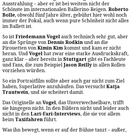
Ausstrahlung – aber er ist bei weitem nicht der
Schönste im internationalen Ballerino-Reigen.
Roberto
Bolle
, obwohl fünf Jahre älter, gebührt hier wohl noch
immer der Pokal, auch wenn pure Schönheit nicht alles
im Ballett ist.
So ist
Friedemann Vogel
auch technisch sehr gut, aber
an die Sprünge von
Dennis Rodkin
und an die
Pirouetten von
Kimin Kim
kommt und kam er nicht
heran. Und
Vogel
hat zwar eine starke Ausdruckskraft,
ganz klar – aber bereits in
Stuttgart
gibt es Fachleute
und Fans, die zum Beispiel
Jason Reilly
in allen Rollen
vorziehen würden.
So ein Portraitfilm sollte aber auch gar nicht zum Ziel
haben, Superlative anzuhäufen. Das versucht
Katja
Trautwein
, und sie scheitert damit.
Das Originelle an
Vogel
, das Unverwechselbare, trifft
sie hingegen nicht. In den Bildern nicht und leider auch
nicht in den
Lari-Fari-Interviews
, die sie vor allem
beim
Taxifahren
führt.
Was ihn bewegt, wenn er auf der Bühne tanzt – außer,