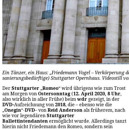
Ein Tänzer, ein Haus: „Friedemann Vogel – Verkörperung d
sanierungsbedürftige) Stuttgarter Opernhaus. Videostill v
Der
Stuttgarter
„
Romeo
“ wird übrigens wie zum Trost
am Morgen von
Ostersonntag
(
12. April 2020, 8 Uhr
,
also wirklich in aller Frühe) beim
wdr
gezeigt, in der
DVD-
Aufzeichnung von
2018
, die – ebenso wie die
„
Onegin
“-
DVD
– von
Reid Anderson
als früherem, nach
wie vor legendären
Stuttgarter
Ballettintendanten
ermöglicht wurde. Allerdings tanzt
hierin nicht Friedemann den Romeo, sondern sein