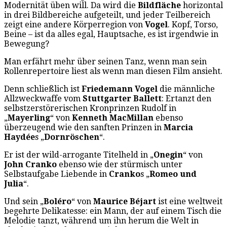
Modernität üben will. Da wird die
Bildfläche
horizontal
in drei Bildbereiche aufgeteilt, und jeder Teilbereich
zeigt eine andere Körperregion von
Vogel
. Kopf, Torso,
Beine – ist da alles egal, Hauptsache, es ist irgendwie in
Bewegung?
Man erfährt mehr über seinen Tanz, wenn man sein
Rollenrepertoire liest als wenn man diesen Film ansieht.
Denn schließlich ist
Friedemann Vogel
die männliche
Allzweckwaffe vom
Stuttgarter Ballett
: Ertanzt den
selbstzerstörerischen Kronprinzen Rudolf in
„
Mayerling
“ von
Kenneth MacMillan
ebenso
überzeugend wie den sanften Prinzen in
Marcia
Haydée
s „
Dornröschen
“.
Er ist der wild-arrogante Titelheld in „
Onegin
“ von
John Cranko
ebenso wie der stürmisch unter
Selbstaufgabe Liebende in
Cranko
s „
Romeo und
Julia
“.
Und sein „
Boléro
“ von
Maurice Béjart
ist eine weltweit
begehrte Delikatesse: ein Mann, der auf einem Tisch die
Melodie tanzt, während um ihn herum die Welt in