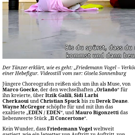
Der Tänzer erklärt, wie es geht: „Friedemann Vogel – Verkö
einer Hebefigur. Videostill vom swr: Gisela Sonnenburg
Jüngere Choreografen reißen sich um ihn als Muse, von
Marco Goecke
, der den wechselhaften „
Orlando
“ für
ihn kreierte, über
Itzik Galili
,
Sidi Larbi
Cherkaoui
und
Christian Spuck
bis zu
Derek Deane
.
Wayne McGregor
schöpfte für und mit ihm das
exaltierte „
EDEN / EDEN
“, und
Mauro Bigonzetti
das
liebenswerte Stück „
Il Concertone
“.
Kein Wunder, dass
Friedemann Vogel
weltweit
gastiert, wie ein Jetsetter von Auftritt zu Auftritt, von