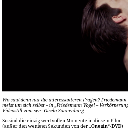
Wo sind denn nur die interessanteren Fragen? Friedemann V
meist um sich selbst – in „Friedemann Vogel – Verkörperun
Videostill vom swr: Gisela Sonnenburg
So sind die einzig wertvollen Momente in diesem Film
(außer den wenigen Sekunden von der „
Onegin
“-
DVD
)