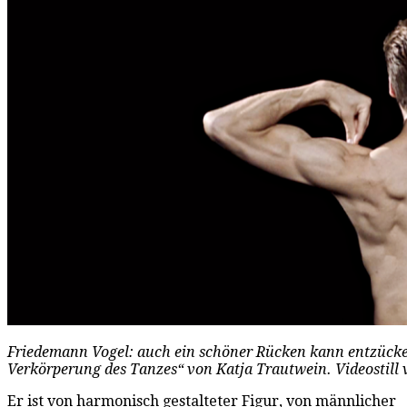
Friedemann Vogel: auch ein schöner Rücken kann entzücke
Verkörperung des Tanzes“ von Katja Trautwein. Videostill
Er ist von harmonisch gestalteter Figur, von männlicher