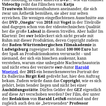
Videoclip
reiht das Filmchen von
Katja
Trautwein
Momentaufnahmen aneinander, die sich
zwar um Ästhetik bemühen, sie aber nur selten
erreichen. Die wenigen eingeflochtenen Ausschnitte aus
der
DVD
„
Onegin
“ von
2018
mit
Vogel
in der Titelrolle
sind dagegen schon von der videotechnischen Qualität
her die große
Labsal
in diesem Streifen. Aber hallo! Im
Klartext: Der
swr
bekleckert sich nicht gerade mit
Ruhm mit dieser Produktion, deren Copyright zudem
der
Baden-Württembergischen Filmakademie
in
Ludwigsburg
zugeeignet ist. Rund
100 000 Euro
hat
der Spaß an Produktionskosten verursacht – und
niemand, der sich ein bisschen auskennt, kann
verstehen, warum eine unbegabte Nachwuchsautorin
und nicht etwa der versierte
swr-
Autor
Harold
Woetzel
, der
2015
ein bemerkenswertes Portrait der
Ex-Ballerina
Birgit Keil
gedreht hat, hier den Auftrag
bekam. Zudem würde dann das
Copyright
, wie es sich
gehört, beim Sender liegen und nicht bei einer
Ausbildungsstätte
. Dürfen Gelder der
GEZ
eigentlich
auf diese Art verschoben werden? Der Film, der unter
der
Redaktion
von
Harald Letfuß
entstand und der
zugleich auch den sie „betreuenden“
Professor