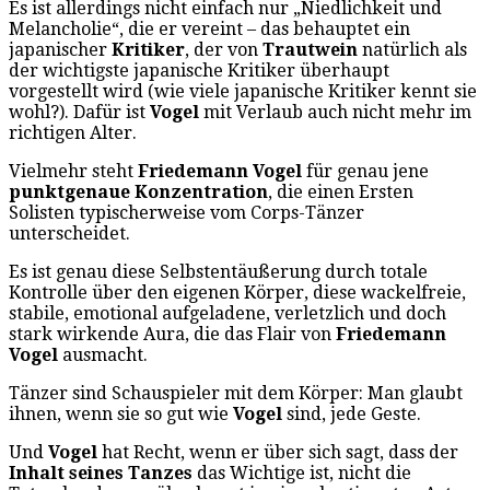
Es ist allerdings nicht einfach nur „Niedlichkeit und
Melancholie“, die er vereint – das behauptet ein
japanischer
Kritiker
, der von
Trautwein
natürlich als
der wichtigste japanische Kritiker überhaupt
vorgestellt wird (wie viele japanische Kritiker kennt sie
wohl?). Dafür ist
Vogel
mit Verlaub auch nicht mehr im
richtigen Alter.
Vielmehr steht
Friedemann Vogel
für genau jene
punktgenaue Konzentration
, die einen Ersten
Solisten typischerweise vom Corps-Tänzer
unterscheidet.
Es ist genau diese Selbstentäußerung durch totale
Kontrolle über den eigenen Körper, diese wackelfreie,
stabile, emotional aufgeladene, verletzlich und doch
stark wirkende Aura, die das Flair von
Friedemann
Vogel
ausmacht.
Tänzer sind Schauspieler mit dem Körper: Man glaubt
ihnen, wenn sie so gut wie
Vogel
sind, jede Geste.
Und
Vogel
hat Recht, wenn er über sich sagt, dass der
Inhalt seines Tanzes
das Wichtige ist, nicht die