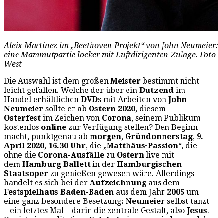
Aleix Martínez im „Beethoven-Projekt“ von John Neumeier: 
eine Mammutpartie locker mit Luftdirigenten-Zulage. Foto
West
Die Auswahl ist dem großen
Meister
bestimmt nicht
leicht gefallen. Welche der über ein
Dutzend
im
Handel erhältlichen
DVD
s mit Arbeiten von
John
Neumeier
sollte er ab
Ostern
2020
, diesem
Osterfest
im Zeichen von
Corona
, seinem Publikum
kostenlos
online
zur Verfügung stellen? Den Beginn
macht, punktgenau ab
morgen
,
Gründonnerstag
,
9.
April 2020
,
16.30 Uhr
, die „
Matthäus-Passion
“, die
ohne die
Corona-Ausfälle
zu
Ostern
live mit
dem
Hamburg Ballett
in der
Hamburgischen
Staatsoper
zu genießen gewesen wäre. Allerdings
handelt es sich bei der
Aufzeichnung
aus dem
Festspielhaus Baden-Baden
aus dem Jahr
2005
um
eine ganz besondere Besetzung
: Neumeier
selbst tanzt
– ein letztes Mal – darin die zentrale Gestalt, also
Jesus
.