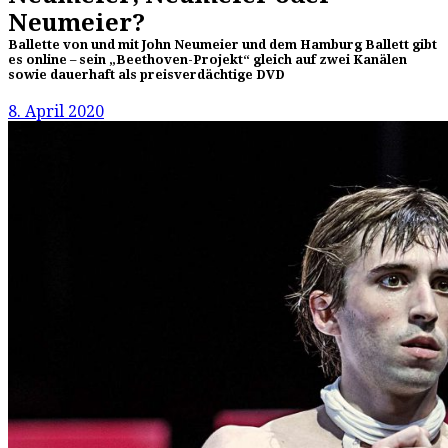
Neumeier?
Ballette von und mit John Neumeier und dem Hamburg Ballett gibt
es online – sein „Beethoven-Projekt“ gleich auf zwei Kanälen
sowie dauerhaft als preisverdächtige DVD
8. April 2020