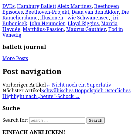
DVDs
,
Hamburg Ballett
Aleix Martínez
,
Beethoven
Episodes
,
Beethoven-Projekt
,
Daan van den Akker
,
Die
Kameliendame
,
Illusionen - wie Schwanensee
,
Jiri
Bubenicek
,
John Neumeier
,
Lloyd Riggins
,
Marcia
Haydée
,
Matthäus-Passion
,
Maurus Gauthier
,
Tod in
Venedig
ballett journal
More Posts
Post navigation
Vorheriger Artikel
←
Nicht noch ein Superlativ
Nächster Artikel
Schwäbisches Doppelspiel: Österliches
Highlight nach „heute“-Schock
→
Suche
Search for:
EINFACH ANKLICKEN!