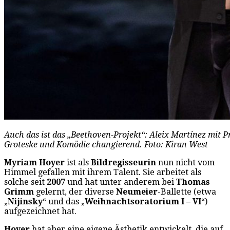
Auch das ist das „Beethoven-Projekt“: Aleix Martínez mit Pr
Groteske und Komödie changierend. Foto: Kiran West
Myriam Hoyer
ist als
Bildregisseurin
nun nicht vom
Himmel gefallen mit ihrem Talent. Sie arbeitet als
solche seit
2007
und hat unter anderem bei
Thomas
Grimm
gelernt, der diverse
Neumeier
-Ballette (etwa
„
Nijinsky
“ und das „
Weihnachtsoratorium I – VI
“)
aufgezeichnet hat.
Hoyer
hat aber eine eigene Ästhetik entwickelt, die auf