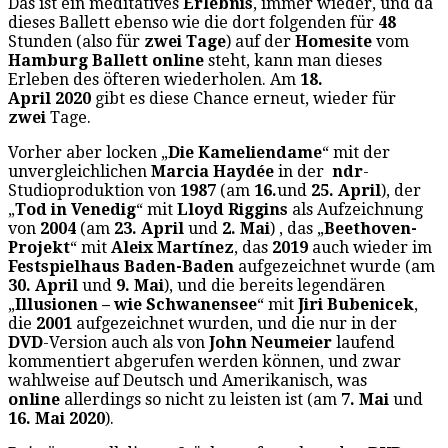
Das ist ein meditatives
Erlebnis
, immer wieder, und da
dieses Ballett ebenso wie die dort folgenden für
48
Stunden (also für
zwei Tage
) auf der
Homesite
vom
Hamburg Ballett
online
steht, kann man dieses
Erleben des öfteren wiederholen. Am
18.
April
2020
gibt es diese Chance erneut, wieder für
zwei
Tage.
Vorher aber locken „
Die Kameliendame
“ mit der
unvergleichlichen
Marcia Haydée
in der
ndr
-
Studioproduktion von
1987
(am
16.
und
25. April
), der
„
Tod in Venedig
“ mit
Lloyd Riggins
als Aufzeichnung
von
2004
(am
23. April
und
2. Mai
) , das „
Beethoven-
Projekt
“ mit
Aleix Martínez
, das
2019
auch wieder im
Festspielhaus Baden-Baden
aufgezeichnet wurde (am
30. April
und
9. Mai
), und die bereits legendären
„
Illusionen – wie Schwanensee
“ mit
Jiri Bubenicek
,
die
2001
aufgezeichnet wurden, und die nur in der
DVD
-Version auch als von
John Neumeier
laufend
kommentiert abgerufen werden können, und zwar
wahlweise auf Deutsch und Amerikanisch, was
online
allerdings so nicht zu leisten ist (am
7. Mai
und
16. Mai 2020
).