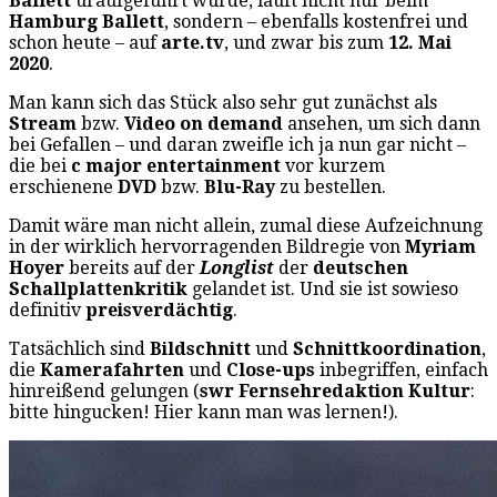
Ballett
uraufgeführt wurde, läuft nicht nur beim
Hamburg Ballett
, sondern – ebenfalls kostenfrei und
schon heute – auf
arte.tv
, und zwar bis zum
12. Mai
2020
.
Man kann sich das Stück also sehr gut zunächst als
Stream
bzw.
Video on demand
ansehen, um sich dann
bei Gefallen – und daran zweifle ich ja nun gar nicht –
die bei
c major entertainment
vor kurzem
erschienene
DVD
bzw.
Blu-Ray
zu bestellen.
Damit wäre man nicht allein, zumal diese Aufzeichnung
in der wirklich hervorragenden Bildregie von
Myriam
Hoyer
bereits auf der
Longlist
der
deutschen
Schallplattenkritik
gelandet ist. Und sie ist sowieso
definitiv
preisverdächtig
.
Tatsächlich sind
Bildschnitt
und
Schnittkoordination
,
die
Kamerafahrten
und
Close-ups
inbegriffen, einfach
hinreißend gelungen (
swr Fernsehredaktion Kultur
:
bitte hingucken! Hier kann man was lernen!).