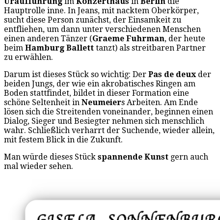
Uraufführung
im
Konzerthaus
in
Berlin
die
Hauptrolle inne. In Jeans, mit nacktem Oberkörper,
sucht diese Person zunächst, der Einsamkeit zu
entfliehen, um dann unter verschiedenen Menschen
einen anderen Tänzer (
Graeme Fuhrman
, der heute
beim
Hamburg Ballett
tanzt) als streitbaren Partner
zu erwählen.
Darum ist dieses Stück so wichtig: Der
Pas de deux
der
beiden Jungs, der wie ein akrobatisches Ringen am
Boden stattfindet, bildet in dieser Formation eine
schöne Seltenheit in
Neumeier
s Arbeiten. Am Ende
lösen sich die Streitenden voneinander, beginnen einen
Dialog, Sieger und Besiegter nehmen sich menschlich
wahr. Schließlich verharrt der Suchende, wieder allein,
mit festem Blick in die Zukunft.
Man würde dieses Stück
spannende Kunst
gern auch
mal wieder sehen.