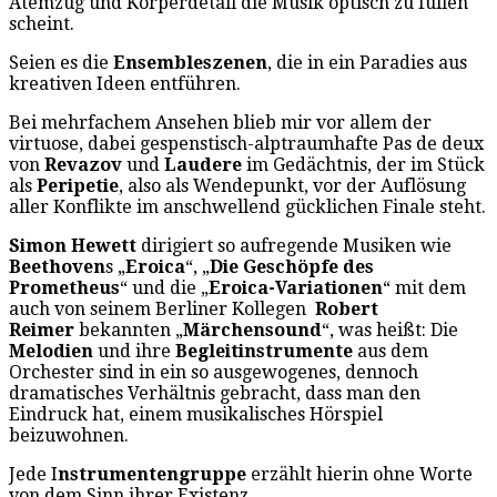
Atemzug und Körperdetail die Musik optisch zu füllen
scheint.
Seien es die
Ensembleszenen
, die in ein Paradies aus
kreativen Ideen entführen.
Bei mehrfachem Ansehen blieb mir vor allem der
virtuose, dabei gespenstisch-alptraumhafte Pas de deux
von
Revazov
und
Laudere
im Gedächtnis, der im Stück
als
Peripetie
, also als Wendepunkt, vor der Auflösung
aller Konflikte im anschwellend gücklichen Finale steht.
Simon Hewett
dirigiert so aufregende Musiken wie
Beethoven
s „
Eroica
“, „
Die Geschöpfe des
Prometheus
“ und die „
Eroica-Variationen
“ mit dem
auch von seinem Berliner Kollegen
Robert
Reimer
bekannten „
Märchensound
“, was heißt: Die
Melodien
und ihre
Begleitinstrumente
aus dem
Orchester sind in ein so ausgewogenes, dennoch
dramatisches Verhältnis gebracht, dass man den
Eindruck hat, einem musikalisches Hörspiel
beizuwohnen.
Jede I
nstrumentengruppe
erzählt hierin ohne Worte
von dem Sinn ihrer Existenz.