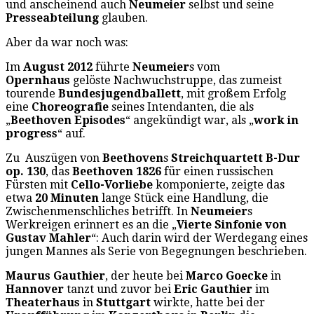
und anscheinend auch
Neumeier
selbst und seine
Presseabteilung
glauben.
Aber da war noch was:
Im
August 2012
führte
Neumeier
s vom
Opernhaus
gelöste Nachwuchstruppe, das zumeist
tourende
Bundesjugendballett
, mit großem Erfolg
eine
Choreografie
seines Intendanten, die als
„
Beethoven Episodes
“ angekündigt war, als „
work in
progress
“ auf.
Zu Auszügen von
Beethoven
s
Streichquartett B-Dur
op. 130
, das
Beethoven
1826
für einen russischen
Fürsten mit
Cello-Vorliebe
komponierte, zeigte das
etwa
20 Minuten
lange Stück eine Handlung, die
Zwischenmenschliches betrifft. In
Neumeier
s
Werkreigen erinnert es an die „
Vierte Sinfonie von
Gustav Mahler
“: Auch darin wird der Werdegang eines
jungen Mannes als Serie von Begegnungen beschrieben.
Maurus Gauthier
, der heute bei
Marco Goecke
in
Hannover
tanzt und zuvor bei
Eric Gauthier
im
Theaterhaus
in
Stuttgart
wirkte, hatte bei der