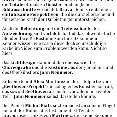
die
Totale
oftmals zu Gunsten eindringlicher
Bildausschnitte
verzichtet.
Brava
, denn so entstehen
einfühlsame Perspektiven
, die die darstellerische und
tänzerische Kraft der Darbietungen unterstreichen.
Auch die
Belichtung
und die
Tiefenschärfe
der
Aufzeichnung
sind vorbildlich. Und das, obwohl etliche
blendend weiße Kostüme zum Einsatz kommen –
Kenner wissen, wie rasch diese doch so unschuldige
Farbe im Video zum Problem werden kann. Nicht so
hier!
Das
Lichtdesign
stammt dabei ebenso wie die
Choreografie
und die
Kostüme
aus der genialen Hand
des Überkünstlers
John Neumeier
.
Er kreierte mit
Aleix Martínez
in der Titelpartie vom
„
Beethoven-Projekt
“ ein collagiertes Künstlerportrait,
das sowohl
Beethoven
als auch – vor allem im zweiten
Teil –
John Neumeier
selbst darstellen könnte.
Der Pianist
Michal Bialk
sitzt zunächst an seinem Flügel
mit auf der Bühne; das Instrument ist Teil des
bravourösen Tanzes von
Martínez
, der keine Sekunde