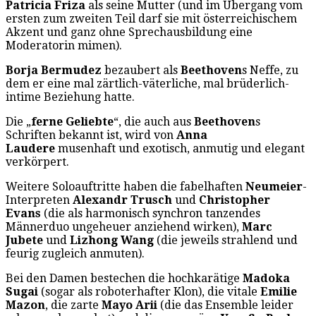
Patricia Friza
als seine Mutter (und im Übergang vom
ersten zum zweiten Teil darf sie mit österreichischem
Akzent und ganz ohne Sprechausbildung eine
Moderatorin mimen).
Borja Bermudez
bezaubert als
Beethoven
s Neffe, zu
dem er eine mal zärtlich-väterliche, mal brüderlich-
intime Beziehung hatte.
Die „
ferne Geliebte
“, die auch aus
Beethoven
s
Schriften bekannt ist, wird von
Anna
Laudere
musenhaft und exotisch, anmutig und elegant
verkörpert.
Weitere Soloauftritte haben die fabelhaften
Neumeier
-
Interpreten
Alexandr Trusch
und
Christopher
Evans
(die als harmonisch synchron tanzendes
Männerduo ungeheuer anziehend wirken),
Marc
Jubete
und
Lizhong Wang
(die jeweils strahlend und
feurig zugleich anmuten).
Bei den Damen bestechen die hochkarätige
Madoka
Sugai
(sogar als roboterhafter Klon), die vitale
Emilie
Mazon
, die zarte
Mayo Arii
(die das Ensemble leider