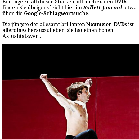
Beiträge zu all diesen Stücken, oft auch zu den
DVD
s,
finden Sie übrigens leicht hier im
Ballett-Journal
, etwa
über die
Google-Schlagwortsuche
.
Die jüngste der allesamt brillanten
Neumeier
–
DVD
s ist
allerdings herauszuheben, sie hat einen hohen
Aktualitätswert.