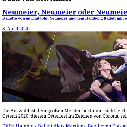
Neumeier, Neumeier oder Neumeie
Ballette von und mit John Neumeier und dem Hamburg Ballett gibt e
8. April 2020
Die Auswahl ist dem großen Meister bestimmt nicht leich
Ostern 2020, diesem Osterfest im Zeichen von Corona, s
DVDs
,
Hamburg Ballett
Aleix Martínez
,
Beethoven Episod