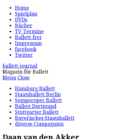
Home
Spielplan
DVDs
Bücher
TV-Termine
Ballett-frei
Impressum
facebook
Twitter
ballett-journal
Magazin für Ballett
Menu
Close
Hamburg Ballett
Staatsballett Berlin
Semperoper Ballett
Ballett Dortmund
Stuttgarter Ballett
Bayerisches Staatsballett
diverse Compagnien
Daan van den Akker