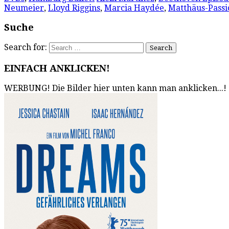
Neumeier
,
Lloyd Riggins
,
Marcia Haydée
,
Matthäus-Passi
Suche
Search for:
EINFACH ANKLICKEN!
WERBUNG! Die Bilder hier unten kann man anklicken...!