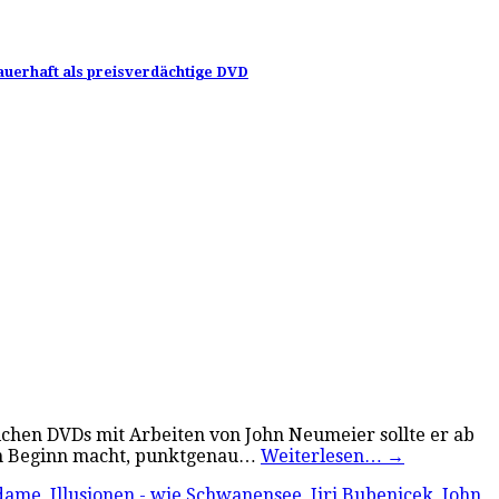
dauerhaft als preisverdächtige DVD
ichen DVDs mit Arbeiten von John Neumeier sollte er ab
Den Beginn macht, punktgenau…
Weiterlesen…
→
ndame
,
Illusionen - wie Schwanensee
,
Jiri Bubenicek
,
John