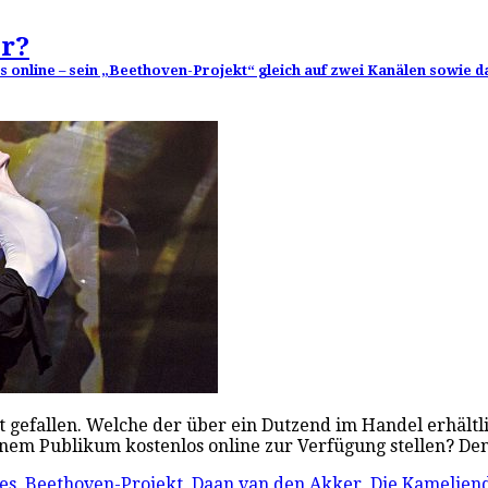
r?
s online – sein „Beethoven-Projekt“ gleich auf zwei Kanälen sowie 
t gefallen. Welche der über ein Dutzend im Handel erhältl
einem Publikum kostenlos online zur Verfügung stellen? 
es
,
Beethoven-Projekt
,
Daan van den Akker
,
Die Kamelie