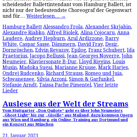
scheidender Ballettintendant vom Hamburg Ballett, ist
nicht nur der bedeutendste Choreograf der Gegenwart
und für…
Weiterlesen…
→
Hamburg Ballett
Alessandro Frola
,
Alexander Skrjabin
,
Alexandre Riabko
,
Alfred Biolek
,
Alina Cojocaru
,
Anna
Laudere
,
Audrey Hepburn
,
Azul Ardizzone
,
Barry
White
,
Caspar Sasse
,
Dämmern
,
David Fray
,
Desir
,
Dornröschen
,
Edvin Revazov
,
Epilog
,
Franz Schubert
,
Ida
Praetorius
,
Jacopo Bellussi
,
Jean-Georges Noverre
,
John
Neumeier
,
Klaviersonate B-Dur
,
Lloyd Riggins
,
Louis
Musin
,
Madoka Sugai
,
Marianne Kruuse
,
Mark Harjes
,
Ondrej Rudcenko
,
Richard Strauss
,
Romeo und Juia
,
Schwanensee
,
Silvia Azzoni
,
Simon & Garfunkel
,
Stefanie Arndt
,
Taissa Pache Pimentel
,
Vier letzte
Lieder
Auslese aus der Welt der Streams
Vom Stuttgarter „Don Quijote“ geht es über John Neumeiers
„Ghost Light“ bis zur „Giselle“ aus Mailand, dazu kommen Opern
aus Wien und Hamburg, ein Online-Training aus Dortmund und
ein Konzert aus München
21. Januar 2021