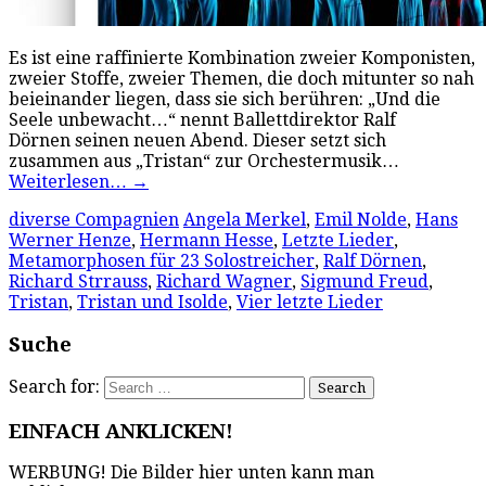
Es ist eine raffinierte Kombination zweier Komponisten,
zweier Stoffe, zweier Themen, die doch mitunter so nah
beieinander liegen, dass sie sich berühren: „Und die
Seele unbewacht…“ nennt Ballettdirektor Ralf
Dörnen seinen neuen Abend. Dieser setzt sich
zusammen aus „Tristan“ zur Orchestermusik…
Weiterlesen…
→
diverse Compagnien
Angela Merkel
,
Emil Nolde
,
Hans
Werner Henze
,
Hermann Hesse
,
Letzte Lieder
,
Metamorphosen für 23 Solostreicher
,
Ralf Dörnen
,
Richard Strrauss
,
Richard Wagner
,
Sigmund Freud
,
Tristan
,
Tristan und Isolde
,
Vier letzte Lieder
Suche
Search for:
EINFACH ANKLICKEN!
WERBUNG! Die Bilder hier unten kann man