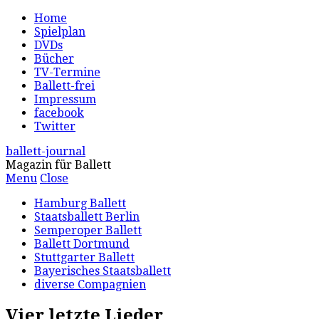
Home
Spielplan
DVDs
Bücher
TV-Termine
Ballett-frei
Impressum
facebook
Twitter
ballett-journal
Magazin für Ballett
Menu
Close
Hamburg Ballett
Staatsballett Berlin
Semperoper Ballett
Ballett Dortmund
Stuttgarter Ballett
Bayerisches Staatsballett
diverse Compagnien
Vier letzte Lieder