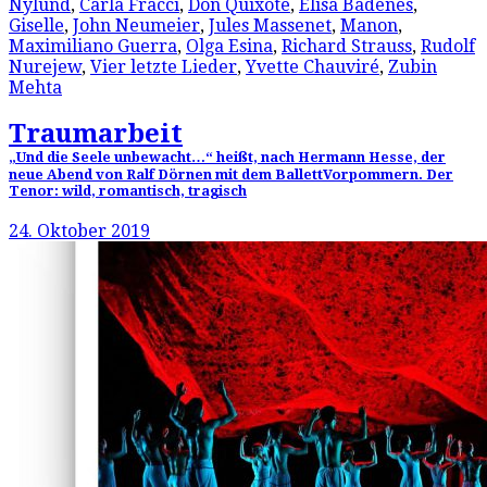
Nylund
,
Carla Fracci
,
Don Quixote
,
Elisa Badenes
,
Giselle
,
John Neumeier
,
Jules Massenet
,
Manon
,
Maximiliano Guerra
,
Olga Esina
,
Richard Strauss
,
Rudolf
Nurejew
,
Vier letzte Lieder
,
Yvette Chauviré
,
Zubin
Mehta
Traumarbeit
„Und die Seele unbewacht…“ heißt, nach Hermann Hesse, der
neue Abend von Ralf Dörnen mit dem BallettVorpommern. Der
Tenor: wild, romantisch, tragisch
24. Oktober 2019