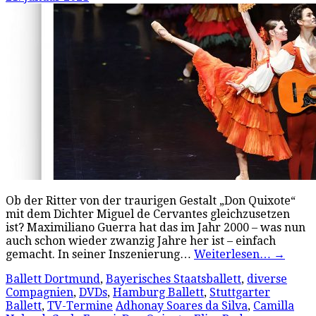
Ob der Ritter von der traurigen Gestalt „Don Quixote“
mit dem Dichter Miguel de Cervantes gleichzusetzen
ist? Maximiliano Guerra hat das im Jahr 2000 – was nun
auch schon wieder zwanzig Jahre her ist – einfach
gemacht. In seiner Inszenierung…
Weiterlesen…
→
Ballett Dortmund
,
Bayerisches Staatsballett
,
diverse
Compagnien
,
DVDs
,
Hamburg Ballett
,
Stuttgarter
Ballett
,
TV-Termine
Adhonay Soares da Silva
,
Camilla