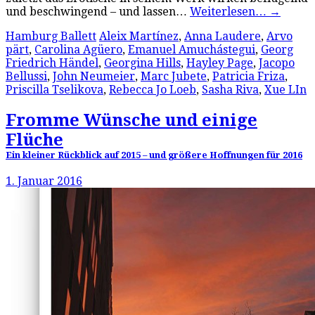
und beschwingend – und lassen…
Weiterlesen…
→
Hamburg Ballett
Aleix Martínez
,
Anna Laudere
,
Arvo
pärt
,
Carolina Agüero
,
Emanuel Amuchástegui
,
Georg
Friedrich Händel
,
Georgina Hills
,
Hayley Page
,
Jacopo
Bellussi
,
John Neumeier
,
Marc Jubete
,
Patricia Friza
,
Priscilla Tselikova
,
Rebecca Jo Loeb
,
Sasha Riva
,
Xue LIn
Fromme Wünsche und einige
Flüche
Ein kleiner Rückblick auf 2015 – und größere Hoffnungen für 2016
1. Januar 2016