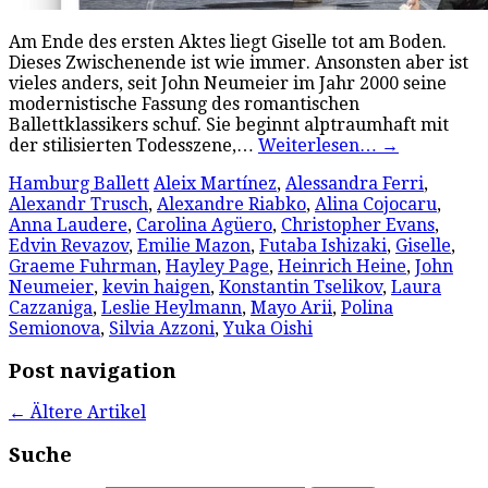
Am Ende des ersten Aktes liegt Giselle tot am Boden.
Dieses Zwischenende ist wie immer. Ansonsten aber ist
vieles anders, seit John Neumeier im Jahr 2000 seine
modernistische Fassung des romantischen
Ballettklassikers schuf. Sie beginnt alptraumhaft mit
der stilisierten Todesszene,…
Weiterlesen…
→
Hamburg Ballett
Aleix Martínez
,
Alessandra Ferri
,
Alexandr Trusch
,
Alexandre Riabko
,
Alina Cojocaru
,
Anna Laudere
,
Carolina Agüero
,
Christopher Evans
,
Edvin Revazov
,
Emilie Mazon
,
Futaba Ishizaki
,
Giselle
,
Graeme Fuhrman
,
Hayley Page
,
Heinrich Heine
,
John
Neumeier
,
kevin haigen
,
Konstantin Tselikov
,
Laura
Cazzaniga
,
Leslie Heylmann
,
Mayo Arii
,
Polina
Semionova
,
Silvia Azzoni
,
Yuka Oishi
Post navigation
←
Ältere Artikel
Suche