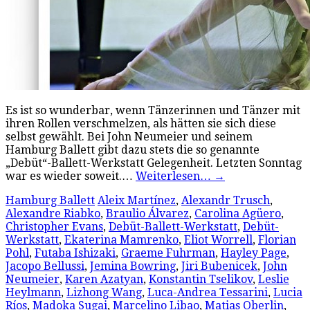
Es ist so wunderbar, wenn Tänzerinnen und Tänzer mit
ihren Rollen verschmelzen, als hätten sie sich diese
selbst gewählt. Bei John Neumeier und seinem
Hamburg Ballett gibt dazu stets die so genannte
„Debüt“-Ballett-Werkstatt Gelegenheit. Letzten Sonntag
war es wieder soweit.…
Weiterlesen…
→
Hamburg Ballett
Aleix Martínez
,
Alexandr Trusch
,
Alexandre Riabko
,
Braulio Álvarez
,
Carolina Agüero
,
Christopher Evans
,
Debüt-Ballett-Werkstatt
,
Debüt-
Werkstatt
,
Ekaterina Mamrenko
,
Eliot Worrell
,
Florian
Pohl
,
Futaba Ishizaki
,
Graeme Fuhrman
,
Hayley Page
,
Jacopo Bellussi
,
Jemina Bowring
,
Jiri Bubenicek
,
John
Neumeier
,
Karen Azatyan
,
Konstantin Tselikov
,
Leslie
Heylmann
,
Lizhong Wang
,
Luca-Andrea Tessarini
,
Lucia
Ríos
,
Madoka Sugai
,
Marcelino Libao
,
Matias Oberlin
,