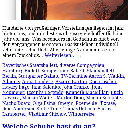
Hunderte von großartigen Vorstellungen liegen im Jahr
hinter uns, und mindestens ebenso viele hoffentlich im
Jahr vor uns! Was besonders im Gedächtnis blieb von
den vergangenen Monaten? Das ist sicher individuell
sehr unterschiedlich. Aber einige Namen müssen in
einem Rückblick…
Weiterlesen…
→
Bayerisches Staatsballett
,
diverse Compagnien
,
Hamburg Ballett
,
Semperoper Ballett
,
Staatsballett
Berlin
,
Stuttgarter Ballett
,
TV-Termine
Aaron S. Watkin
,
Adam is
,
Anna Laudere
,
Aszure Barton
,
Dornröschen
,
Hayley Page
,
Iana Salenko
,
John Cranko
,
John
Neumeier
,
Josephs Legende
,
Kenneth MacMillan
,
Lucia
Lacarra
,
Marian Walter
,
Marlon Dino
,
Martin Schläpfer
,
Nacho Duato
,
Olga Esina
,
Onegin
,
Poeme de l'Extase
,
Reid Anderson
,
Static Time
,
Tamas Detrich
,
Václav
Lamparter
,
Vladimir Shishov
,
Winterreise
Welche Schuhe hast du an?