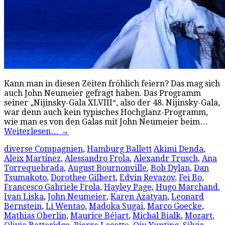
Kann man in diesen Zeiten fröhlich feiern? Das mag sich
auch John Neumeier gefragt haben. Das Programm
seiner „Nijinsky-Gala XLVIII“, also der 48. Nijinsky-Gala,
war denn auch kein typisches Hochglanz-Programm,
wie man es von den Galas mit John Neumeier beim…
Weiterlesen…
→
diverse Compagnien
,
Hamburg Ballett
Akimi Denda
,
Aleix Martínez
,
Alessandro Frola
,
Alexandr Trusch
,
Ana
Torrequebrada
,
August Bournonville
,
Bob Dylan
,
Dan
Tsumakoto
,
Dorothee Gilbert
,
Edvin Revazov
,
Fei Bo
,
Francesco Gabriele Frola
,
Hayley Page
,
Hugo Marchand
,
Ivan Liska
,
John Neumeier
,
Karen Azatyan
,
Leonard
Bernstein
,
Li Wentao
,
Madoka Sugai
,
Marco Goecke
,
Mathias Oberlin
,
Maurice Béjart
,
Michal Bialk
,
Mozart
,