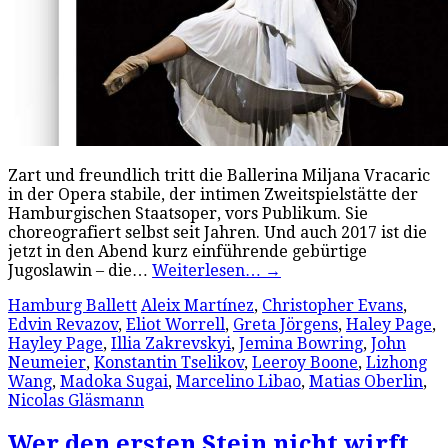
Zart und freundlich tritt die Ballerina Miljana Vracaric
in der Opera stabile, der intimen Zweitspielstätte der
Hamburgischen Staatsoper, vors Publikum. Sie
choreografiert selbst seit Jahren. Und auch 2017 ist die
jetzt in den Abend kurz einführende gebürtige
Jugoslawin – die…
Weiterlesen…
→
Hamburg Ballett
Aleix Martínez
,
Christopher Evans
,
Edvin Revazov
,
Eliot Worrell
,
Greta Jörgens
,
Haley Page
,
Hayley Page
,
Illia Zakrevskyi
,
Jemina Bowring
,
John
Neumeier
,
Konstantin Tselikov
,
Leeroy Boone
,
Lizhong
Wang
,
Madoka Sugai
,
Marcelino Libao
,
Matias Oberlin
,
Nicolas Gläsmann
Wer den ersten Stein nicht wirft