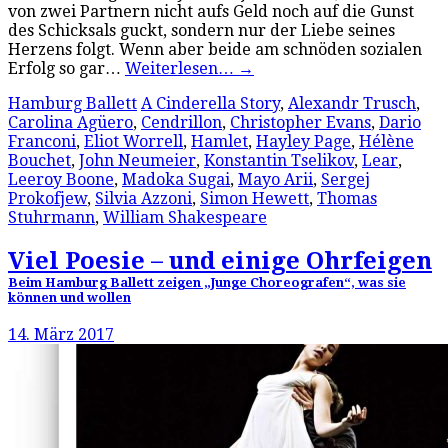
von zwei Partnern nicht aufs Geld noch auf die Gunst
des Schicksals guckt, sondern nur der Liebe seines
Herzens folgt. Wenn aber beide am schnöden sozialen
Erfolg so gar…
Weiterlesen…
→
Hamburg Ballett
A Cinderella Story
,
Alexandr Trusch
,
Carolina Agüero
,
Cendrillon
,
Christopher Evans
,
Dario
Franconi
,
Eliot Worrell
,
Hamlet
,
Hayley Page
,
Hélène
Bouchet
,
John Neumeier
,
Konstantin Tselikov
,
Lear
,
Leeroy Boone
,
Madoka Sugai
,
Mayo Arii
,
Sergej
Prokofjew
,
Silvia Azzoni
,
Simon Hewett
,
Thomas
Stuhrmann
,
William Shakespeare
Viel Poesie – und einige Ohrfeigen
Beim Hamburg Ballett zeigen „Junge Choreografen“, was sie
können und wollen
14. März 2017