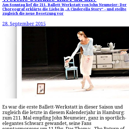
Am Sonntag lief die 211. Ballett-Werkstatt von John Neumeier: Der
Choreograf erklärte die Liebe in „A Cinderella Story“ – und stellte
zugleich die neue Besetzung vor
28. September 2015
Es war die erste Ballett-Werkstatt in dieser Saison und
zugleich die letzte in diesem Kalenderjahr in Hamburg:
zum 211. Mal empfing John Neumeier, ganz in sportlich-
elegantes Schwarz gewandet, seine Fans
sonntagmorgens um 11 Uhr. Das Thema: „The Return of