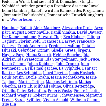
Feder im Wind. Und sie hat Stil. Dänischen Stil. „La
Sylphide“, seit der gestrigen Premiere das neue Juwel
beim Hamburg Ballett, wird im Rahmen des Programms
„Romantic Evolution/s“ („Romantische Entwicklung/en“)
in…
Weiterlesen…
→
Hamburg Ballett
Aleix Martínez
,
Alessandro Frola
,
Arvo
pärt
,
August Bournonville
,
Daniil Simkin
,
David Dawson
,
Die Kameliendame
,
Edward Clug
,
Eva Kloborg
,
Filippo
Taglioni
,
Florian Pohl
,
Francesca Harvey
,
Francesco
Cortese
,
Frank Andersen
,
Frederick Ashton
,
Futaba
Ishizaki
,
Gebrüder Grimm
,
Giselle
,
Greta Jörgens
,
Hayley Page
,
Heinz Spoerli
,
Hélène Bouchet
,
Ida
Aldrian
,
Ida Praetorius
,
Ida Stempelmann
,
Jack Bruce
,
Jacob Grimm
,
Johan Kobborg
,
John Cranko
,
John
Neumeier
,
La Fille mal gardée
,
La Sylphide
,
Lennart
Radtke
,
Les Sylphides
,
Lloyd Riggins
,
Louis Haslach
,
Louis Musin
,
Lucile Grahn
,
Maria Kochetkova
,
Marie
Taglioni
,
Marius Petipa
,
Markus Lehtinen
,
Matias
Oberlin
,
Mats Ek
,
Mikhail Fokine
,
Olivia Betteridge
,
Othello
,
Peter Schaufuss
,
Peteris Vasks
,
Pierre Lacotte
,
Richard Wagner
,
Robert Burns
,
Schwanensee
,
Sigmund
Freud
,
Ssss...
,
Sylfiden
,
Vivien Arnold
,
Wilhelm Grimm
,
Xue LIn