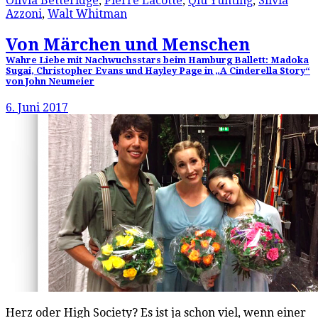
Olivia Betteridge
,
Pierre Lacotte
,
Qiu Yunting
,
Silvia
Azzoni
,
Walt Whitman
Von Märchen und Menschen
Wahre Liebe mit Nachwuchsstars beim Hamburg Ballett: Madoka
Sugai, Christopher Evans und Hayley Page in „A Cinderella Story“
von John Neumeier
6. Juni 2017
Herz oder High Society? Es ist ja schon viel, wenn einer