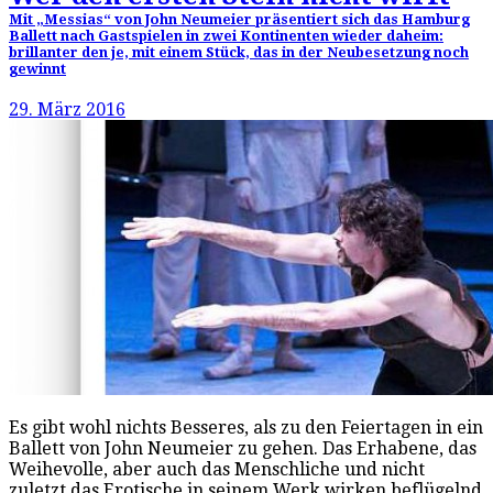
Mit „Messias“ von John Neumeier präsentiert sich das Hamburg
Ballett nach Gastspielen in zwei Kontinenten wieder daheim:
brillanter den je, mit einem Stück, das in der Neubesetzung noch
gewinnt
29. März 2016
Es gibt wohl nichts Besseres, als zu den Feiertagen in ein
Ballett von John Neumeier zu gehen. Das Erhabene, das
Weihevolle, aber auch das Menschliche und nicht
zuletzt das Erotische in seinem Werk wirken beflügelnd