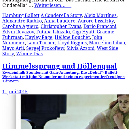
Cinderella“.…
Weiterlesen…
→
Hamburg Ballett
A Conderella Story
,
Aleix Martínez
,
Alexandre Riabko
,
Anna Laudere
,
Aurore Lissitzky
,
Carolina Agüero
,
Christopher Evans
,
Dario Franconi
,
Edvin Revazov
,
Futaba Ishizaki
,
Gigi Hyatt
,
Graeme
Fuhrman
,
Hayley Page
,
Hélène Bouchet
,
John
Neumeier
,
Lana Turner
,
Lloyd Riggins
,
Marcelino Libao
,
Mayo Arii
,
Sergej Prokofjew
,
Silvia Azzoni
,
West Side
Story
,
Winnie Dias
Himmelssprung und Höllenqual
Zweieinhalb Stunden mit Gala-Anmutung: Die „Debüt“-Ballett-
Werkstatt mit John Neumeier und seinen experimentierfreudigen
Tänzern
1. Juni 2015