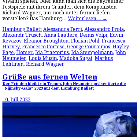
Vivaldi spielen. Oder kann man sich die Bayreuther
Festspiele mit ihrem Gründer, dem Komponisten
Richard Wagner, nur noch unter ferner liefen
vorstellen? Das Hamburg…
Weiterlesen…
→
Hamburg Ballett
Alessandra Ferri
,
Alessandro Frola
,
Alexandr Trusch
,
Anna Laudere
,
Demis Volpi
,
Edvin
Revazov
,
Eleanor Broughton
,
Florian Pohl
,
Francesca
Harvey
,
Francesco Cortese
,
George Couroupos
,
Hayley
Page
,
Homer
,
Ida Praetorius
,
Ida Stempelmann
,
John
Neumeier
,
Louis Musin
,
Madoka Sugai
,
Markus
Lehtinen
,
Richard Wagner
Grüße aus fernen Welten
Der Frieden bleibt ein Traum. John Neumeier präsentierte die
„Nijinsky-Gala“ 2023 mit dem Hamburg Ballett
10. Juli 2023