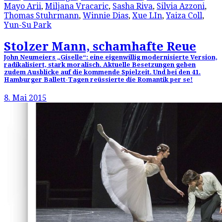
Mayo Arii
,
Miljana Vracaric
,
Sasha Riva
,
Silvia Azzoni
,
Thomas Stuhrmann
,
Winnie Dias
,
Xue LIn
,
Yaiza Coll
,
Yun-Su Park
Stolzer Mann, schamhafte Reue
John Neumeiers „Giselle“: eine eigenwillig modernisierte Version,
radikalisiert, stark moralisch. Aktuelle Besetzungen geben
zudem Ausblicke auf die kommende Spielzeit. Und bei den 41.
Hamburger Ballett-Tagen reüssierte die Romantik per se!
8. Mai 2015