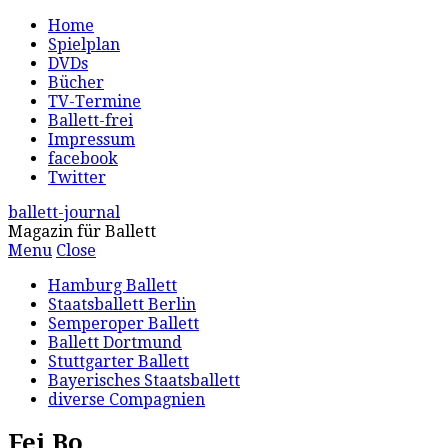
Home
Spielplan
DVDs
Bücher
TV-Termine
Ballett-frei
Impressum
facebook
Twitter
ballett-journal
Magazin für Ballett
Menu
Close
Hamburg Ballett
Staatsballett Berlin
Semperoper Ballett
Ballett Dortmund
Stuttgarter Ballett
Bayerisches Staatsballett
diverse Compagnien
Fei Bo