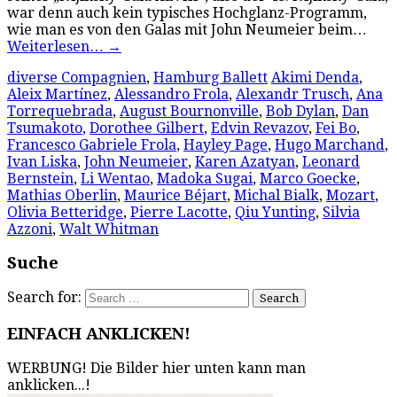
war denn auch kein typisches Hochglanz-Programm,
wie man es von den Galas mit John Neumeier beim…
Weiterlesen…
→
diverse Compagnien
,
Hamburg Ballett
Akimi Denda
,
Aleix Martínez
,
Alessandro Frola
,
Alexandr Trusch
,
Ana
Torrequebrada
,
August Bournonville
,
Bob Dylan
,
Dan
Tsumakoto
,
Dorothee Gilbert
,
Edvin Revazov
,
Fei Bo
,
Francesco Gabriele Frola
,
Hayley Page
,
Hugo Marchand
,
Ivan Liska
,
John Neumeier
,
Karen Azatyan
,
Leonard
Bernstein
,
Li Wentao
,
Madoka Sugai
,
Marco Goecke
,
Mathias Oberlin
,
Maurice Béjart
,
Michal Bialk
,
Mozart
,
Olivia Betteridge
,
Pierre Lacotte
,
Qiu Yunting
,
Silvia
Azzoni
,
Walt Whitman
Suche
Search for:
EINFACH ANKLICKEN!
WERBUNG! Die Bilder hier unten kann man
anklicken...!