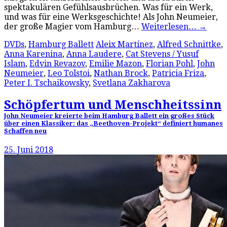
spektakulären Gefühlsausbrüchen. Was für ein Werk,
und was für eine Werksgeschichte! Als John Neumeier,
der große Magier vom Hamburg…
Weiterlesen…
→
DVDs
,
Hamburg Ballett
Aleix Martínez
,
Alfred Schnittke
,
Anna Karenina
,
Anna Laudere
,
Cat Stevens / Yusuf
Islam
,
Edvin Revazov
,
Emilie Mazon
,
Florian Pohl
,
John
Neumeier
,
Leo Tolstoi
,
Nathan Brock
,
Patricia Friza
,
Peter I. Tschaikowsky
,
Svetlana Zakharova
Schöpfertum und Menschheitssinn
John Neumeier kreierte beim Hamburg Ballett ein großes Stück
über einen Klassiker: das „Beethoven-Projekt“ definiert humanes
Schaffen neu
25. Juni 2018