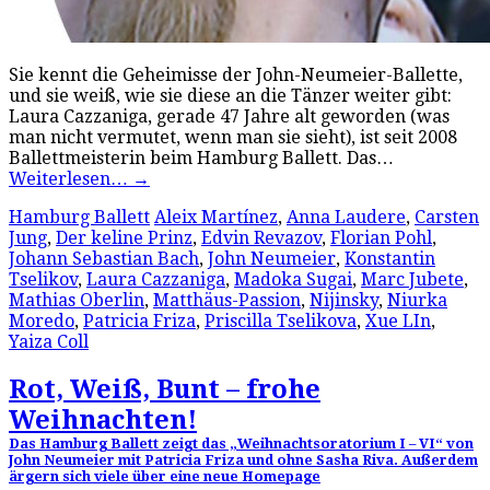
Sie kennt die Geheimisse der John-Neumeier-Ballette,
und sie weiß, wie sie diese an die Tänzer weiter gibt:
Laura Cazzaniga, gerade 47 Jahre alt geworden (was
man nicht vermutet, wenn man sie sieht), ist seit 2008
Ballettmeisterin beim Hamburg Ballett. Das…
Weiterlesen…
→
Hamburg Ballett
Aleix Martínez
,
Anna Laudere
,
Carsten
Jung
,
Der keline Prinz
,
Edvin Revazov
,
Florian Pohl
,
Johann Sebastian Bach
,
John Neumeier
,
Konstantin
Tselikov
,
Laura Cazzaniga
,
Madoka Sugai
,
Marc Jubete
,
Mathias Oberlin
,
Matthäus-Passion
,
Nijinsky
,
Niurka
Moredo
,
Patricia Friza
,
Priscilla Tselikova
,
Xue LIn
,
Yaiza Coll
Rot, Weiß, Bunt – frohe
Weihnachten!
Das Hamburg Ballett zeigt das „Weihnachtsoratorium I – VI“ von
John Neumeier mit Patricia Friza und ohne Sasha Riva. Außerdem
ärgern sich viele über eine neue Homepage