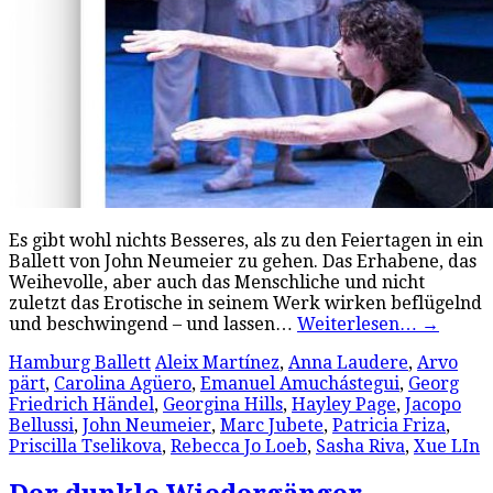
Es gibt wohl nichts Besseres, als zu den Feiertagen in ein
Ballett von John Neumeier zu gehen. Das Erhabene, das
Weihevolle, aber auch das Menschliche und nicht
zuletzt das Erotische in seinem Werk wirken beflügelnd
und beschwingend – und lassen…
Weiterlesen…
→
Hamburg Ballett
Aleix Martínez
,
Anna Laudere
,
Arvo
pärt
,
Carolina Agüero
,
Emanuel Amuchástegui
,
Georg
Friedrich Händel
,
Georgina Hills
,
Hayley Page
,
Jacopo
Bellussi
,
John Neumeier
,
Marc Jubete
,
Patricia Friza
,
Priscilla Tselikova
,
Rebecca Jo Loeb
,
Sasha Riva
,
Xue LIn