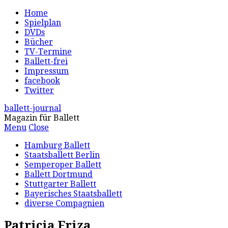
Home
Spielplan
DVDs
Bücher
TV-Termine
Ballett-frei
Impressum
facebook
Twitter
ballett-journal
Magazin für Ballett
Menu
Close
Hamburg Ballett
Staatsballett Berlin
Semperoper Ballett
Ballett Dortmund
Stuttgarter Ballett
Bayerisches Staatsballett
diverse Compagnien
Patricia Friza