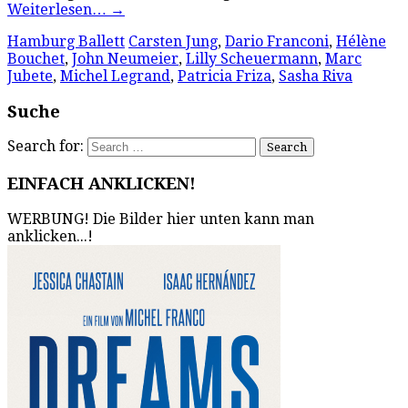
Weiterlesen…
→
Hamburg Ballett
Carsten Jung
,
Dario Franconi
,
Hélène
Bouchet
,
John Neumeier
,
Lilly Scheuermann
,
Marc
Jubete
,
Michel Legrand
,
Patricia Friza
,
Sasha Riva
Suche
Search for:
EINFACH ANKLICKEN!
WERBUNG! Die Bilder hier unten kann man
anklicken...!