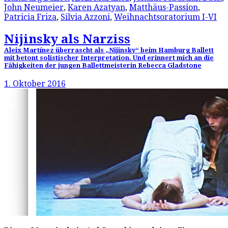
John Neumeier
,
Karen Azatyan
,
Matthäus-Passion
,
Patricia Friza
,
Silvia Azzoni
,
Weihnachtsoratorium I-VI
Nijinsky als Narziss
Aleix Martínez überrascht als „Nijinsky“ beim Hamburg Ballett
mit betont solistischer Interpretation. Und erinnert mich an die
Fähigkeiten der jungen Ballettmeisterin Rebecca Gladstone
1. Oktober 2016