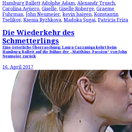
Hamburg Ballett
Adolphe Adam
,
Alexandr Trusch
,
Carolina Agüero
,
Giselle
,
Giselle Roberge
,
Graeme
Fuhrman
,
John Neumeier
,
kevin haigen
,
Konstantin
Tselikov
,
Ksenia Ryzhkova
,
Madoka Sugai
,
Patricia Friza
Die Wiederkehr des
Schmetterlings
Eine österliche Überraschung: Laura Cazzaniga kehrt beim
Hamburg Ballett auf die Bühne der „Matthäus-Passion“ von John
Neumeier zurück
16. April 2017