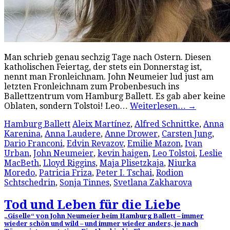
Man schrieb genau sechzig Tage nach Ostern. Diesen
katholischen Feiertag, der stets ein Donnerstag ist,
nennt man Fronleichnam. John Neumeier lud just am
letzten Fronleichnam zum Probenbesuch ins
Ballettzentrum vom Hamburg Ballett. Es gab aber keine
Oblaten, sondern Tolstoi! Leo…
Weiterlesen…
→
Hamburg Ballett
Aleix Martínez
,
Alfred Schnittke
,
Anna
Karenina
,
Anna Laudere
,
Anne Drower
,
Carsten Jung
,
Dario Franconi
,
Edvin Revazov
,
Emilie Mazon
,
Ivan
Urban
,
John Neumeier
,
kevin haigen
,
Leo Tolstoi
,
Leslie
MacBeth
,
Lloyd Riggins
,
Maja Plisetzkaja
,
Niurka
Moredo
,
Patricia Friza
,
Peter I. Tschai
,
Rodion
Schtschedrin
,
Sonja Tinnes
,
Svetlana Zakharova
Tod und Leben für die Liebe
„Giselle“ von John Neumeier beim Hamburg Ballett – immer
wieder schön und wild – und immer wieder anders, je nach