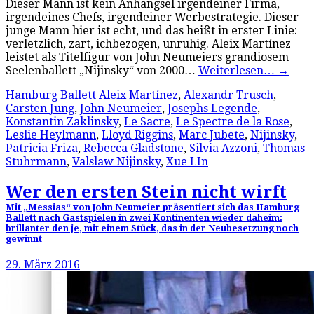
Dieser Mann ist kein Anhängsel irgendeiner Firma,
irgendeines Chefs, irgendeiner Werbestrategie. Dieser
junge Mann hier ist echt, und das heißt in erster Linie:
verletzlich, zart, ichbezogen, unruhig. Aleix Martínez
leistet als Titelfigur von John Neumeiers grandiosem
Seelenballett „Nijinsky“ von 2000…
Weiterlesen…
→
Hamburg Ballett
Aleix Martínez
,
Alexandr Trusch
,
Carsten Jung
,
John Neumeier
,
Josephs Legende
,
Konstantin Zaklinsky
,
Le Sacre
,
Le Spectre de la Rose
,
Leslie Heylmann
,
Lloyd Riggins
,
Marc Jubete
,
Nijinsky
,
Patricia Friza
,
Rebecca Gladstone
,
Silvia Azzoni
,
Thomas
Stuhrmann
,
Valslaw Nijinsky
,
Xue LIn
Wer den ersten Stein nicht wirft
Mit „Messias“ von John Neumeier präsentiert sich das Hamburg
Ballett nach Gastspielen in zwei Kontinenten wieder daheim:
brillanter den je, mit einem Stück, das in der Neubesetzung noch
gewinnt
29. März 2016