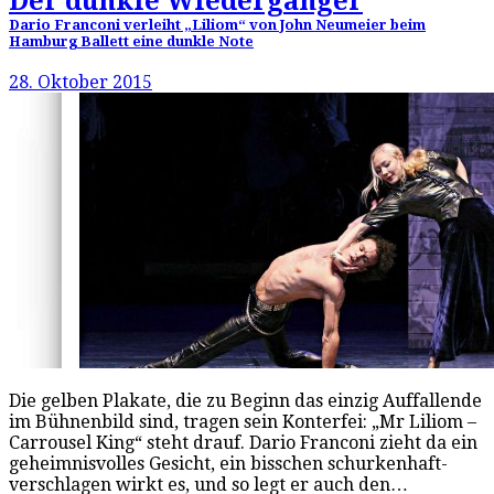
Der dunkle Wiedergänger
Dario Franconi verleiht „Liliom“ von John Neumeier beim
Hamburg Ballett eine dunkle Note
28. Oktober 2015
Die gelben Plakate, die zu Beginn das einzig Auffallende
im Bühnenbild sind, tragen sein Konterfei: „Mr Liliom –
Carrousel King“ steht drauf. Dario Franconi zieht da ein
geheimnisvolles Gesicht, ein bisschen schurkenhaft-
verschlagen wirkt es, und so legt er auch den…