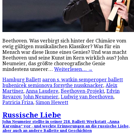
Beethoven. Was verbirgt sich hinter der Chimäre vom
ewig gültigen musikalischen Klassiker? Was für ein
Mensch war diese Ikone eines Genies? Und was macht
Beethoven und seine Kunst im Kern wirklich aus? John
Neumeier, das größte choreografische Genie
mindestens unserer…
Weiterlesen…
→
Hamburg Ballett
aaron s. watkin semperoper ballett
bubenicek semionova forsythe nussknacker
,
Aleix
Martínez
,
Anna Laudere
,
Beethoven-Projekt
,
Edvin
Revazov
,
John Neumeier
,
Ludwig van Beethoven
,
Patricia Friza
,
Simon Hewett
Russische Liebe
John Neumeier stellte in seiner 218. Ballett-Werkstatt „Anna
Karenina“ vor - und weckte Erinnerungen an die russische Liebe,
aber auch an andere Ballette und Geschichten