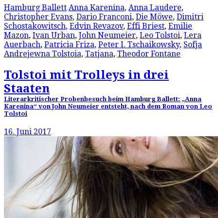
Hamburg Ballett
Anna Karenina
,
Anna Laudere
,
Christopher Evans
,
Dario Franconi
,
Die Möwe
,
Dimitri
Schostakowitsch
,
Edvin Revazov
,
Effi Briest
,
Emilie
Mazon
,
Ivan Urban
,
John Neumeier
,
Leo Tolstoi
,
Lera
Auerbach
,
Patricia Friza
,
Peter I. Tschaikowsky
,
Sofja
Andrejewna Tolstoia
,
Tatjana
,
Theodor Fontane
Tolstoi mit Trolleys in drei
Staaten
Literarkritischer Probenbesuch beim Hamburg Ballett: „Anna
Karenina“ von John Neumeier entsteht, nach dem Roman von Leo
Tolstoi
16. Juni 2017