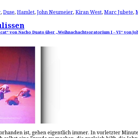
r
,
Duse
,
Hamlet
,
John Neumeier
,
Kiran West
,
Marc Jubete
,
ulissen
ancat“ von Nacho Duato über „Weihnachachtsoratorium I – VI“ von J
rhanden ist, gehen eigentlich immer. In vorletzter Minute