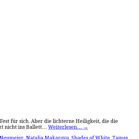
t für sich. Aber die lichterne Heiligkeit, die die
t nicht ins Ballett…
Weiterlesen…
→
 Neumeier
,
Natalia Makarova
,
Shades of White
,
Tamas