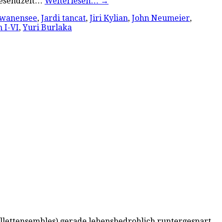
hresendzeit…
Weiterlesen…
→
chwanensee
,
Jardi tancat
,
Jiri Kylian
,
John Neumeier
,
 I-VI
,
Yuri Burlaka
allettensembles) gerade lebensbedrohlich runtergespart