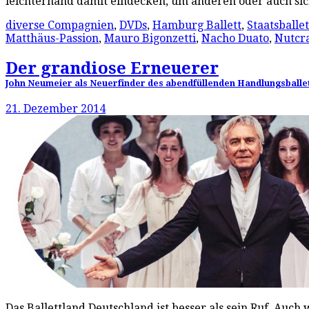
leichterhand damit eindecken, um anderen oder auch sich
diverse Compagnien
,
DVDs
,
Hamburg Ballett
,
Staatsballet
Matthäus-Passion
,
Mauro Bigonzetti
,
Nacho Duato
,
Nutcr
Der grandiose Erneuerer
John Neumeier als Neuerfinder des abendfüllenden Handlungsball
21. Dezember 2014
Das Ballettland Deutschland ist besser als sein Ruf. Au