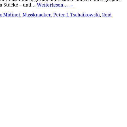
ten Stücke – und…
Weiterlesen…
→
x Midinet
,
Nussknacker
,
Peter I. Tschaikowski
,
Reid