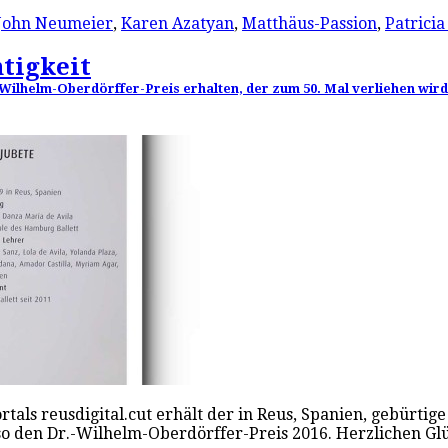
John Neumeier
,
Karen Azatyan
,
Matthäus-Passion
,
Patricia
tigkeit
Wilhelm-Oberdörffer-Preis erhalten, der zum 50. Mal verliehen wird
rtals reusdigital.cut erhält der in Reus, Spanien, gebür
o den Dr.-Wilhelm-Oberdörffer-Preis 2016. Herzlichen Glüc