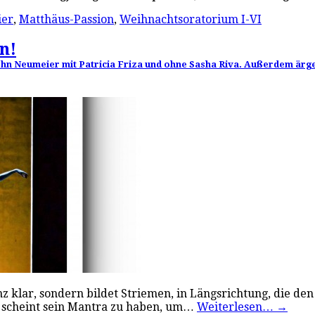
ier
,
Matthäus-Passion
,
Weihnachtsoratorium I-VI
n!
ohn Neumeier mit Patricia Friza und ohne Sasha Riva. Außerdem ärg
ganz klar, sondern bildet Striemen, in Längsrichtung, die d
r scheint sein Mantra zu haben, um…
Weiterlesen…
→