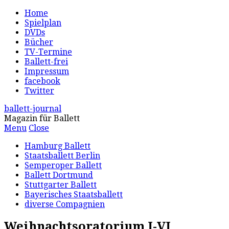
Home
Spielplan
DVDs
Bücher
TV-Termine
Ballett-frei
Impressum
facebook
Twitter
ballett-journal
Magazin für Ballett
Menu
Close
Hamburg Ballett
Staatsballett Berlin
Semperoper Ballett
Ballett Dortmund
Stuttgarter Ballett
Bayerisches Staatsballett
diverse Compagnien
Weihnachtsoratorium I-VI