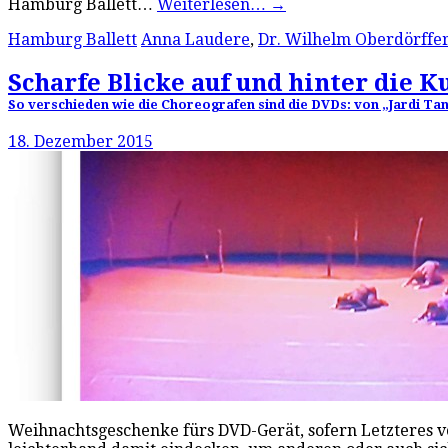
Hamburg Ballett…
Weiterlesen…
→
Hamburg Ballett
Anna Laudere
,
Dr. Wilhelm Oberdörffe
Scharfe Blicke auf und hinter die K
So verschieden wie die Choreografen sind die DVDs: von „Jardi T
18. Dezember 2015
Weihnachtsgeschenke fürs DVD-Gerät, sofern Letzteres vo