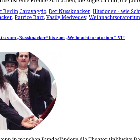
 selbst eine Freude zu machen, die zugleich hilft, die Ja
t Berlin
Caravaggio
,
Der Nussknacker
,
Illusionen - wie S
acker
,
Patrice Bart
,
Vasily Medvedev
,
Weihnachtsoratorium
etts: vom „Nussknacker“ bis zum „Weihnachtsoratorium I–VI“
ch wenn in manchen Bundesländern die Theater (inklusive B