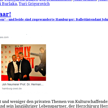
i Burlaka
,
Yuri Grigorovich
aar!
ten“ – und beide sind zugewanderte Hamburger: Ballettintendant J
st und weniger den privaten Themen von Kulturschaffend
r und sein langjähriger Lebenspartner, der Herzchirurg H