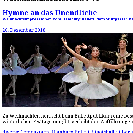
Hymne an das Unendliche
Weihnachtsimpressionen vom Hamburg Ballett, dem Stuttgarter Ball
26. Dezember 2018
Zu Weihnachten herrscht beim Ballettpublikum eine besonde
winterlichen Festtage umgibt, verleiht den Aufführungen
diverse Compagnien
,
Hamburg Ballett
,
Staatsballett Berl