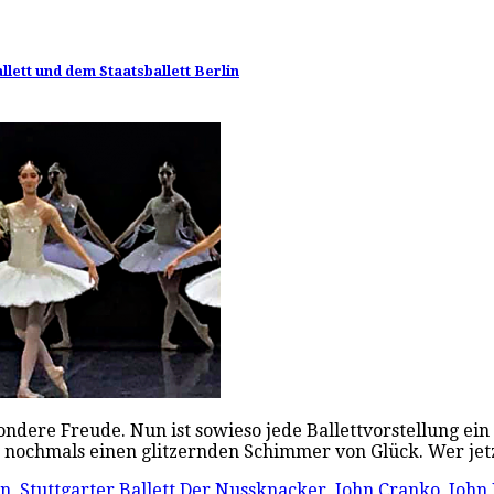
ett und dem Staatsballett Berlin
re Freude. Nun ist sowieso jede Ballettvorstellung ein Fes
 nochmals einen glitzernden Schimmer von Glück. Wer jetz
in
,
Stuttgarter Ballett
Der Nussknacker
,
John Cranko
,
John