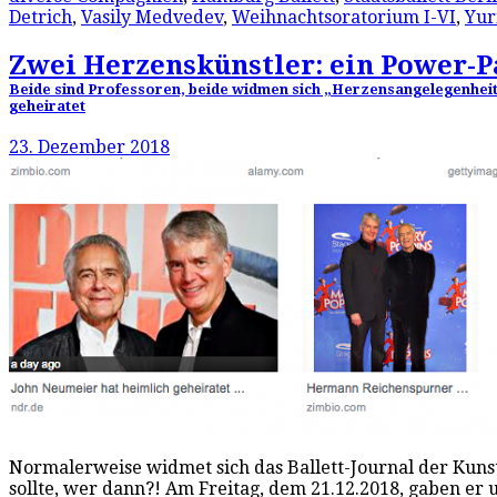
Detrich
,
Vasily Medvedev
,
Weihnachtsoratorium I-VI
,
Yur
Zwei Herzenskünstler: ein Power-P
Beide sind Professoren, beide widmen sich „Herzensangelegenhei
geheiratet
23. Dezember 2018
Normalerweise widmet sich das Ballett-Journal der Kun
sollte, wer dann?! Am Freitag, dem 21.12.2018, gaben e