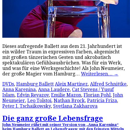
Dieses aufregende Ballett aus dem 21. Jahrhundert ist
ein wilder Traum in expressiven Farben, abgemischt
mit großen tänzerischen Gesten und akrobatisch
spektakulären Gefühlsausbrüchen. Was für ein Werk,
und was für eine Werksgeschichte! Als John Neumeier,
der große Magier vom Hamburg…
Weiterlesen…
→
DVDs
,
Hamburg Ballett
Aleix Martínez
,
Alfred Schnittke
,
Anna Karenina
,
Anna Laudere
,
Cat Stevens / Yusuf
Islam
,
Edvin Revazov
,
Emilie Mazon
,
Florian Pohl
,
John
Neumeier
,
Leo Tolstoi
,
Nathan Brock
,
Patricia Friza
,
Peter I. Tschaikowsky
,
Svetlana Zakharova
Die ganz große Lebensfrage
John Neumeier rührt mit seiner Version von „Anna Karenina“
beim Hamburg Ballett an Lebensfragen: mit den feinsten Mitteln