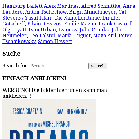
Hamburg Ballett
Aleix Martínez
,
Alfred Schnittke
,
Anna
Laudere
,
Anton Tschechow
,
Birgit Minichmeyer
,
Cat
Stevens / Yusuf Islam
,
Die Kameliendame
,
Dimiter
Gotscheff
,
Edvin Revazov
,
Emilie Mazon
,
Frank Castorf
,
Gigi Hyatt
,
Ivan Urban
,
Iwanow
,
John Cranko
,
John
Neumeier
,
Leo Tolstoi
,
Marià Huguet
,
Mayo Arii
,
Peter I.
Tschaikowsky
,
Simon Hewett
Suche
Search for:
EINFACH ANKLICKEN!
WERBUNG! Die Bilder hier unten kann man
anklicken...!