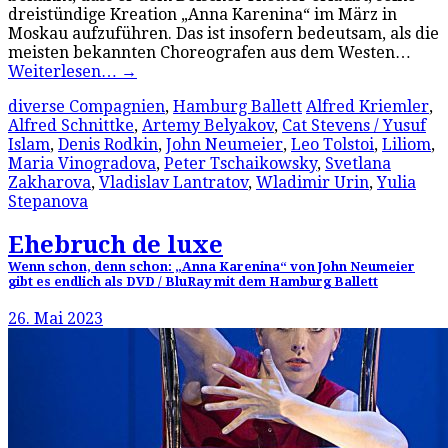
dreistündige Kreation „Anna Karenina“ im März in
Moskau aufzuführen. Das ist insofern bedeutsam, als die
meisten bekannten Choreografen aus dem Westen…
Weiterlesen…
→
diverse Compagnien
,
Hamburg Ballett
Alfred Kriemler
,
Alfred Schnittke
,
Artemy Belyakov
,
Cat Stevens / Yusuf
Islam
,
Denis Rodkin
,
John Neumeier
,
Leo Tolstoi
,
Liliom
,
Maria Vinogradova
,
Peter Tschaikowsky
,
Svetlana
Zakharova
,
Vladislav Lantratov
,
Wladimir Urin
,
Yulia
Stepanova
Ehebruch de luxe
Wenn schon, denn schon: „Anna Karenina“ von John Neumeier
gibt es endlich als DVD / BluRay mit dem Hamburg Ballett
26. Mai 2023