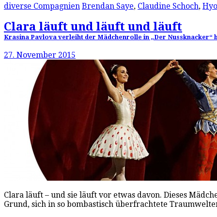
diverse Compagnien
Brendan Saye
,
Claudine Schoch
,
Hyo
Clara läuft und läuft und läuft
Krasina Pavlova verleiht der Mädchenrolle in „Der Nussknacker“ b
27. November 2015
Clara läuft – und sie läuft vor etwas davon. Dieses Mädc
Grund, sich in so bombastisch überfrachtete Traumwelte