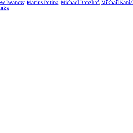
ew Iwanow
,
Marius Petipa
,
Michael Banzhaf
,
Mikhail Kanis
laka