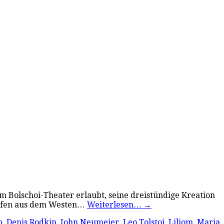
m Bolschoi-Theater erlaubt, seine dreistündige Kreation
grafen aus dem Westen…
Weiterlesen…
→
m
,
Denis Rodkin
,
John Neumeier
,
Leo Tolstoi
,
Liliom
,
Maria