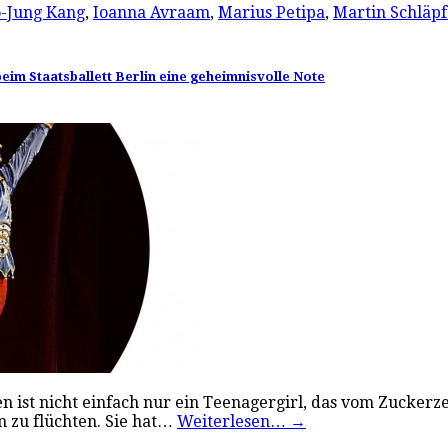
-Jung Kang
,
Ioanna Avraam
,
Marius Petipa
,
Martin Schläpf
eim Staatsballett Berlin eine geheimnisvolle Note
hen ist nicht einfach nur ein Teenagergirl, das vom Zucker
n zu flüchten. Sie hat…
Weiterlesen…
→