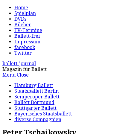
Home
Spielplan
DVDs
Bücher
TV-Termine
Ballett-frei
Impressum
facebook
Twitter
ballett-journal
Magazin für Ballett
Menu
Close
Hamburg Ballett
Staatsballett Berlin
Semperoper Ballett
Ballett Dortmund
Stuttgarter Ballett
Bayerisches Staatsballett
diverse Compagnien
Peter Tschaikowsky