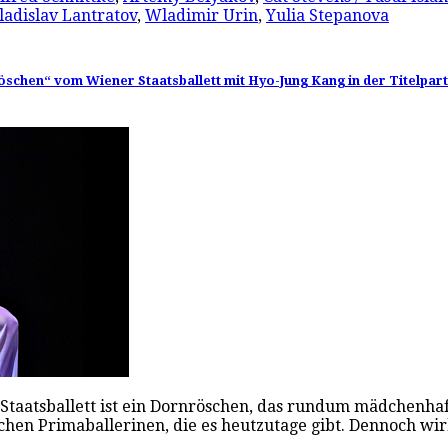
ladislav Lantratov
,
Wladimir Urin
,
Yulia Stepanova
schen“ vom Wiener Staatsballett mit Hyo-Jung Kang in der Titelparti
taatsballett ist ein Dornröschen, das rundum mädchenhaft
stischen Primaballerinen, die es heutzutage gibt. Dennoch wi