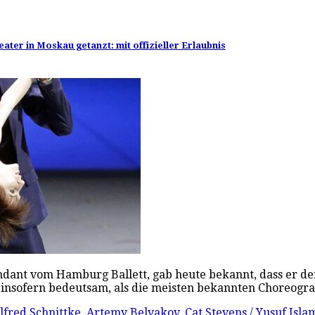
er in Moskau getanzt: mit offizieller Erlaubnis
endant vom Hamburg Ballett, gab heute bekannt, dass er de
t insofern bedeutsam, als die meisten bekannten Choreo
lfred Schnittke
,
Artemy Belyakov
,
Cat Stevens / Yusuf Isla