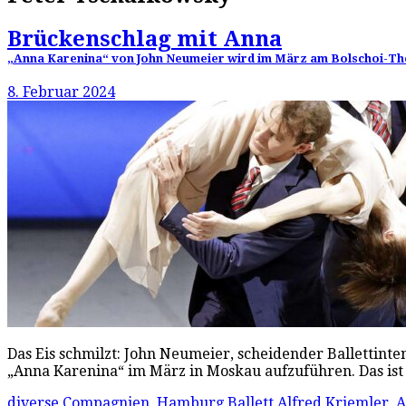
Brückenschlag mit Anna
„Anna Karenina“ von John Neumeier wird im März am Bolschoi-Theat
8. Februar 2024
Das Eis schmilzt: John Neumeier, scheidender Ballettint
„Anna Karenina“ im März in Moskau aufzuführen. Das is
diverse Compagnien
,
Hamburg Ballett
Alfred Kriemler
,
A