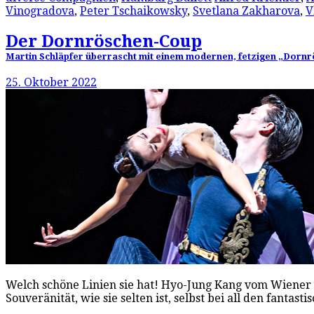
Vinogradova
,
Peter Tschaikowsky
,
Svetlana Zakharova
,
V
Der Dornröschen-Coup
Martin Schläpfer überrascht mit einem modernen, fetzigen „Dornrö
25. Oktober 2022
Welch schöne Linien sie hat! Hyo-Jung Kang vom Wiener S
Souveränität, wie sie selten ist, selbst bei all den fanta