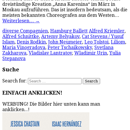
dreistündige Kreation „Anna Karenina“ im März in
Moskau aufzuführen. Das ist insofern bedeutsam, als die
meisten bekannten Choreografen aus dem Westen…
Weiterlesen…
→
diverse Compagnien
,
Hamburg Ballett
Alfred Kriemler
,
Alfred Schnittke
,
Artemy Belyakov
,
Cat Stevens / Yusuf
Islam
,
Denis Rodkin
,
John Neumeier
,
Leo Tolstoi
,
Liliom
,
Maria Vinogradova
,
Peter Tschaikowsky
,
Svetlana
Zakharova
,
Vladislav Lantratov
,
Wladimir Urin
,
Yulia
Stepanova
Suche
Search for:
EINFACH ANKLICKEN!
WERBUNG! Die Bilder hier unten kann man
anklicken...!