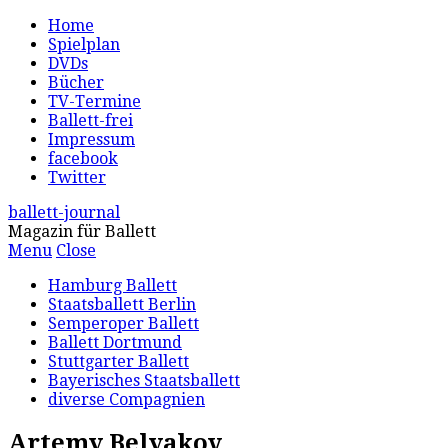
Home
Spielplan
DVDs
Bücher
TV-Termine
Ballett-frei
Impressum
facebook
Twitter
ballett-journal
Magazin für Ballett
Menu
Close
Hamburg Ballett
Staatsballett Berlin
Semperoper Ballett
Ballett Dortmund
Stuttgarter Ballett
Bayerisches Staatsballett
diverse Compagnien
Artemy Belyakov