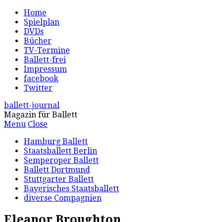
Home
Spielplan
DVDs
Bücher
TV-Termine
Ballett-frei
Impressum
facebook
Twitter
ballett-journal
Magazin für Ballett
Menu
Close
Hamburg Ballett
Staatsballett Berlin
Semperoper Ballett
Ballett Dortmund
Stuttgarter Ballett
Bayerisches Staatsballett
diverse Compagnien
Eleanor Broughton