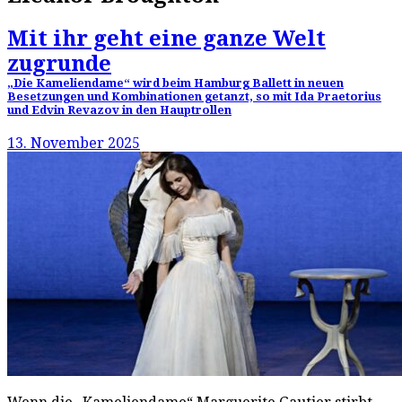
Mit ihr geht eine ganze Welt
zugrunde
„Die Kameliendame“ wird beim Hamburg Ballett in neuen
Besetzungen und Kombinationen getanzt, so mit Ida Praetorius
und Edvin Revazov in den Hauptrollen
13. November 2025