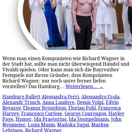
Wenn man einen Komponisten wie Richard Wagner in
der Stadt hat, sollte man nicht überwiegend Händel und
Vivaldi spielen. Oder kann man sich die Bayreuther
Festspiele mit ihrem Gründer, dem Komponisten
Richard Wagner, nur noch unter ferner liefen
vorstellen? Das Hamburg…
Weiterlesen…
→
Hamburg Ballett
Alessandra Ferri
,
Alessandro Frola
,
Alexandr Trusch
,
Anna Laudere
,
Demis Volpi
,
Edvin
Revazov
,
Eleanor Broughton
,
Florian Pohl
,
Francesca
Harvey
,
Francesco Cortese
,
George Couroupos
,
Hayley
Page
,
Homer
,
Ida Praetorius
,
Ida Stempelmann
,
John
Neumeier
,
Louis Musin
,
Madoka Sugai
,
Markus
Lehtinen
,
Richard Wagner