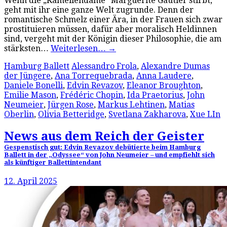
Wenn die „Kameliendame“ Marguerite Gautier stirbt,
geht mit ihr eine ganze Welt zugrunde. Denn der
romantische Schmelz einer Ära, in der Frauen sich zwar
prostituieren müssen, dafür aber moralisch Heldinnen
sind, vergeht mit der Königin dieser Philosophie, die am
stärksten…
Weiterlesen…
→
Hamburg Ballett
Alessandro Frola
,
Alexandre Dumas
der Jüngere
,
Ana Torrequebrada
,
Anna Laudere
,
Daniele Bonelli
,
Edvin Revazov
,
Eleanor Broughton
,
Emilie Mason
,
Frédéric Chopin
,
Ida Praetorius
,
John
Neumeier
,
Jürgen Rose
,
Markus Lehtinen
,
Matias
Oberlin
,
Olivia Betteridge
,
Svetlana Zakharova
,
Xue LIn
News aus dem Reich der Geister
Gespenstisch gut: Edvin Revazov debütierte beim Hamburg
Ballett in der „Odyssee“ von John Neumeier – und empfiehlt sich
als künftiger Ballettintendant
12. April 2025