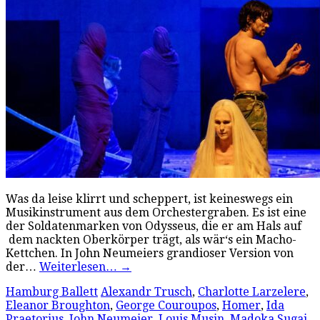
Was da leise klirrt und scheppert, ist keineswegs ein
Musikinstrument aus dem Orchestergraben. Es ist eine
der Soldatenmarken von Odysseus, die er am Hals auf
dem nackten Oberkörper trägt, als wär‘s ein Macho-
Kettchen. In John Neumeiers grandioser Version von
der…
Weiterlesen…
→
Hamburg Ballett
Alexandr Trusch
,
Charlotte Larzelere
,
Eleanor Broughton
,
George Couroupos
,
Homer
,
Ida
Praetorius
,
John Neumeier
,
Louis Musin
,
Madoka Sugai
,