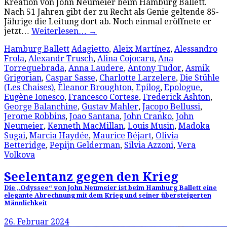
Kreation von John Neumeier beim Hamburg Ballett.
Nach 51 Jahren gibt der zu Recht als Genie geltende 85-
Jährige die Leitung dort ab. Noch einmal eröffnete er
jetzt…
Weiterlesen…
→
Hamburg Ballett
Adagietto
,
Aleix Martínez
,
Alessandro
Frola
,
Alexandr Trusch
,
Alina Cojocaru
,
Ana
Torrequebrada
,
Anna Laudere
,
Antony Tudor
,
Asmik
Grigorian
,
Caspar Sasse
,
Charlotte Larzelere
,
Die Stühle
(Les Chaises)
,
Eleanor Broughton
,
Epilog
,
Epologue
,
Eugène Ionesco
,
Francesco Cortese
,
Frederick Ashton
,
George Balanchine
,
Gustav Mahler
,
Jacopo Bellussi
,
Jerome Robbins
,
Joao Santana
,
John Cranko
,
John
Neumeier
,
Kenneth MacMillan
,
Louis Musin
,
Madoka
Sugai
,
Marcia Haydée
,
Maurice Béjart
,
Olivia
Betteridge
,
Pepijn Gelderman
,
Silvia Azzoni
,
Vera
Volkova
Seelentanz gegen den Krieg
Die „Odyssee“ von John Neumeier ist beim Hamburg Ballett eine
elegante Abrechnung mit dem Krieg und seiner übersteigerten
Männlichkeit
26. Februar 2024