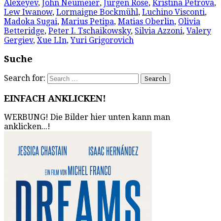
Alexeyev
,
John Neumeier
,
Jürgen Rose
,
Kristina Petrova
,
Lew Iwanow
,
Lormaigne Bockmühl
,
Luchino Visconti
,
Madoka Sugai
,
Marius Petipa
,
Matias Oberlin
,
Olivia
Betteridge
,
Peter I. Tschaikowsky
,
Silvia Azzoni
,
Valery
Gergiev
,
Xue LIn
,
Yuri Grigorovich
Suche
Search for:
EINFACH ANKLICKEN!
WERBUNG! Die Bilder hier unten kann man
anklicken...!