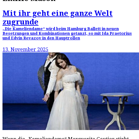
Mit ihr geht eine ganze Welt
zugrunde
„Die Kameliendame“ wird beim Hamburg Ballett in neuen
Besetzungen und Kombinationen getanzt, so mit Ida Praetorius
und Edvin Revazov in den Hauptrollen
13. November 2025