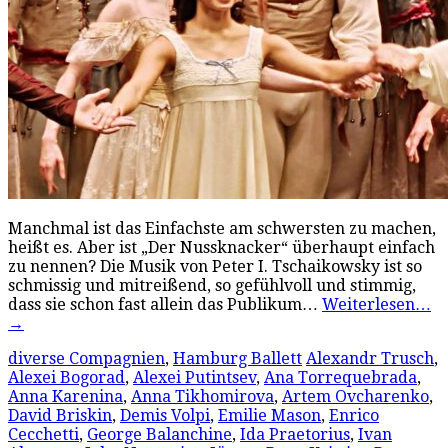
Manchmal ist das Einfachste am schwersten zu machen,
heißt es. Aber ist „Der Nussknacker“ überhaupt einfach
zu nennen? Die Musik von Peter I. Tschaikowsky ist so
schmissig und mitreißend, so gefühlvoll und stimmig,
dass sie schon fast allein das Publikum…
Weiterlesen…
→
diverse Compagnien
,
Hamburg Ballett
Alexandr Trusch
,
Alexei Bogorad
,
Alexei Putintsev
,
Ana Torrequebrada
,
Anna Karenina
,
Anna Tikhomirova
,
Artem Ovcharenko
,
David Briskin
,
Demis Volpi
,
Emilie Mason
,
Enrico
Cecchetti
,
George Balanchine
,
Ida Praetorius
,
Ivan