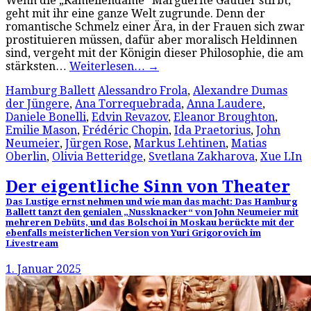
Wenn die „Kameliendame“ Marguerite Gautier stirbt,
geht mit ihr eine ganze Welt zugrunde. Denn der
romantische Schmelz einer Ära, in der Frauen sich zwar
prostituieren müssen, dafür aber moralisch Heldinnen
sind, vergeht mit der Königin dieser Philosophie, die am
stärksten…
Weiterlesen…
→
Hamburg Ballett
Alessandro Frola
,
Alexandre Dumas
der Jüngere
,
Ana Torrequebrada
,
Anna Laudere
,
Daniele Bonelli
,
Edvin Revazov
,
Eleanor Broughton
,
Emilie Mason
,
Frédéric Chopin
,
Ida Praetorius
,
John
Neumeier
,
Jürgen Rose
,
Markus Lehtinen
,
Matias
Oberlin
,
Olivia Betteridge
,
Svetlana Zakharova
,
Xue LIn
Der eigentliche Sinn von Theater
Das Lustige ernst nehmen und wie man das macht: Das Hamburg
Ballett tanzt den genialen „Nussknacker“ von John Neumeier mit
mehreren Debüts, und das Bolschoi in Moskau berückte mit der
ebenfalls meisterlichen Version von Yuri Grigorovich im
Livestream
1. Januar 2025