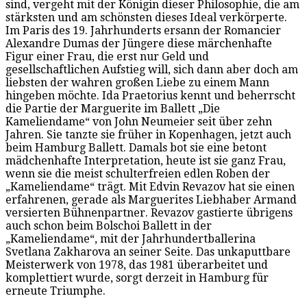
sind, vergeht mit der Königin dieser Philosophie, die am
stärksten und am schönsten dieses Ideal verkörperte.
Im Paris des 19. Jahrhunderts ersann der Romancier
Alexandre Dumas der Jüngere diese märchenhafte
Figur einer Frau, die erst nur Geld und
gesellschaftlichen Aufstieg will, sich dann aber doch am
liebsten der wahren großen Liebe zu einem Mann
hingeben möchte. Ida Praetorius kennt und beherrscht
die Partie der Marguerite im Ballett „Die
Kameliendame“ von John Neumeier seit über zehn
Jahren. Sie tanzte sie früher in Kopenhagen, jetzt auch
beim Hamburg Ballett. Damals bot sie eine betont
mädchenhafte Interpretation, heute ist sie ganz Frau,
wenn sie die meist schulterfreien edlen Roben der
„Kameliendame“ trägt. Mit Edvin Revazov hat sie einen
erfahrenen, gerade als Marguerites Liebhaber Armand
versierten Bühnenpartner. Revazov gastierte übrigens
auch schon beim Bolschoi Ballett in der
„Kameliendame“, mit der Jahrhundertballerina
Svetlana Zakharova an seiner Seite. Das unkaputtbare
Meisterwerk von 1978, das 1981 überarbeitet und
komplettiert wurde, sorgt derzeit in Hamburg für
erneute Triumphe.