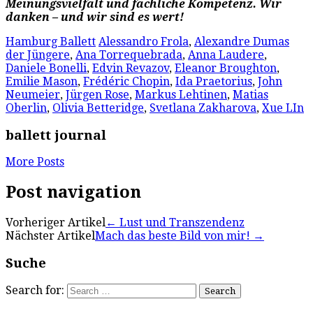
Meinungsvielfalt und fachliche Kompetenz. Wir
danken – und wir sind es wert!
Hamburg Ballett
Alessandro Frola
,
Alexandre Dumas
der Jüngere
,
Ana Torrequebrada
,
Anna Laudere
,
Daniele Bonelli
,
Edvin Revazov
,
Eleanor Broughton
,
Emilie Mason
,
Frédéric Chopin
,
Ida Praetorius
,
John
Neumeier
,
Jürgen Rose
,
Markus Lehtinen
,
Matias
Oberlin
,
Olivia Betteridge
,
Svetlana Zakharova
,
Xue LIn
ballett journal
More Posts
Post navigation
Vorheriger Artikel
←
Lust und Transzendenz
Nächster Artikel
Mach das beste Bild von mir!
→
Suche
Search for: