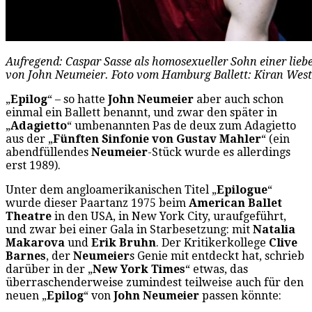
Aufregend: Caspar Sasse als homosexueller Sohn einer lieb
von John Neumeier. Foto vom Hamburg Ballett: Kiran West
„
Epilog
“ – so hatte
John Neumeier
aber auch schon
einmal ein Ballett benannt, und zwar den später in
„
Adagietto
“ umbenannten Pas de deux zum Adagietto
aus der „
Fünften Sinfonie von Gustav Mahler
“ (ein
abendfüllendes
Neumeier
-Stück wurde es allerdings
erst 1989).
Unter dem angloamerikanischen Titel „
Epilogue
“
wurde dieser Paartanz 1975 beim
American Ballet
Theatre
in den USA, in New York City, uraufgeführt,
und zwar bei einer Gala in Starbesetzung: mit
Natalia
Makarova
und
Erik Bruhn
. Der Kritikerkollege
Clive
Barnes
, der
Neumeier
s Genie mit entdeckt hat, schrieb
darüber in der „
New York Times
“ etwas, das
überraschenderweise zumindest teilweise auch für den
neuen „
Epilog
“ von
John Neumeier
passen könnte: