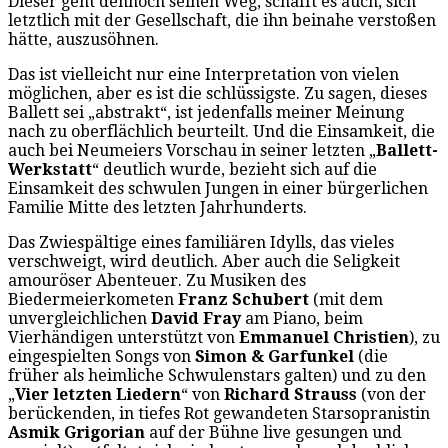
Dieser geht dennoch seinen Weg, schafft es auch, sich
letztlich mit der Gesellschaft, die ihn beinahe verstoßen
hätte, auszusöhnen.
Das ist vielleicht nur eine Interpretation von vielen
möglichen, aber es ist die schlüssigste. Zu sagen, dieses
Ballett sei „abstrakt“, ist jedenfalls meiner Meinung
nach zu oberflächlich beurteilt. Und die Einsamkeit, die
auch bei Neumeiers Vorschau in seiner letzten „
Ballett-
Werkstatt
“ deutlich wurde, bezieht sich auf die
Einsamkeit des schwulen Jungen in einer bürgerlichen
Familie Mitte des letzten Jahrhunderts.
Das Zwiespältige eines familiären Idylls, das vieles
verschweigt, wird deutlich. Aber auch die Seligkeit
amouröser Abenteuer. Zu Musiken des
Biedermeierkometen
Franz Schubert
(mit dem
unvergleichlichen
David Fray
am Piano, beim
Vierhändigen unterstützt von
Emmanuel Christien
), zu
eingespielten Songs von
Simon & Garfunkel
(die
früher als heimliche Schwulenstars galten) und zu den
„
Vier letzten Liedern
“ von
Richard Strauss
(von der
berückenden, in tiefes Rot gewandeten Starsopranistin
Asmik Grigorian
auf der Bühne live gesungen und