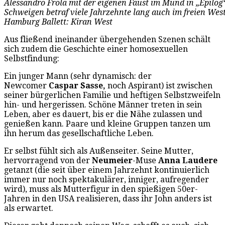
Alessandro Frola mit der eigenen Faust im Mund in „Epilo
Schweigen betraf viele Jahrzehnte lang auch im freien We
Hamburg Ballett: Kiran West
Aus fließend ineinander übergehenden Szenen schält
sich zudem die Geschichte einer homosexuellen
Selbstfindung:
Ein junger Mann (sehr dynamisch: der
Newcomer
Caspar Sasse,
noch Aspirant) ist zwischen
seiner bürgerlichen Familie und heftigen Selbstzweifeln
hin- und hergerissen. Schöne Männer treten in sein
Leben, aber es dauert, bis er die Nähe zulassen und
genießen kann. Paare und kleine Gruppen tanzen um
ihn herum das gesellschaftliche Leben.
Er selbst fühlt sich als Außenseiter. Seine Mutter,
hervorragend von der
Neumeier
-Muse
Anna Laudere
getanzt (die seit über einem Jahrzehnt kontinuierlich
immer nur noch spektakulärer, inniger, aufregender
wird), muss als Mutterfigur in den spießigen 50er-
Jahren in den USA realisieren, dass ihr John anders ist
als erwartet.