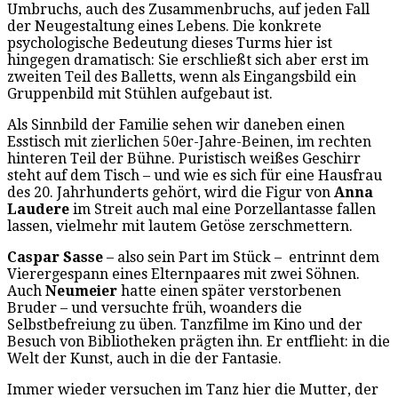
Umbruchs, auch des Zusammenbruchs, auf jeden Fall
der Neugestaltung eines Lebens. Die konkrete
psychologische Bedeutung dieses Turms hier ist
hingegen dramatisch: Sie erschließt sich aber erst im
zweiten Teil des Balletts, wenn als Eingangsbild ein
Gruppenbild mit Stühlen aufgebaut ist.
Als Sinnbild der Familie sehen wir daneben einen
Esstisch mit zierlichen 50er-Jahre-Beinen, im rechten
hinteren Teil der Bühne. Puristisch weißes Geschirr
steht auf dem Tisch – und wie es sich für eine Hausfrau
des 20. Jahrhunderts gehört, wird die Figur von
Anna
Laudere
im Streit auch mal eine Porzellantasse fallen
lassen, vielmehr mit lautem Getöse zerschmettern.
Caspar Sasse
– also sein Part im Stück – entrinnt dem
Vierergespann eines Elternpaares mit zwei Söhnen.
Auch
Neumeier
hatte einen später verstorbenen
Bruder – und versuchte früh, woanders die
Selbstbefreiung zu üben. Tanzfilme im Kino und der
Besuch von Bibliotheken prägten ihn. Er entflieht: in die
Welt der Kunst, auch in die der Fantasie.
Immer wieder versuchen im Tanz hier die Mutter, der