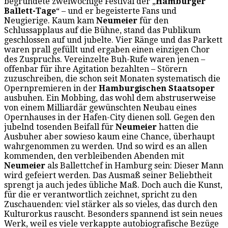
begründete zweiwöchige Festival der „
Hamburger
Ballett-Tage
“ – und er begeisterte Fans und
Neugierige. Kaum kam
Neumeier
für den
Schlussapplaus auf die Bühne, stand das Publikum
geschlossen auf und jubelte. Vier Ränge und das Parkett
waren prall gefüllt und ergaben einen einzigen Chor
des Zuspruchs. Vereinzelte Buh-Rufe waren jenen –
offenbar für ihre Agitation bezahlten – Störern
zuzuschreiben, die schon seit Monaten systematisch die
Opernpremieren in der
Hamburgischen Staatsoper
ausbuhen. Ein Mobbing, das wohl dem abstruserweise
von einem Milliardär gewünschten Neubau eines
Opernhauses in der Hafen-City dienen soll. Gegen den
jubelnd tosenden Beifall für
Neumeier
hatten die
Ausbuher aber sowieso kaum eine Chance, überhaupt
wahrgenommen zu werden. Und so wird es an allen
kommenden, den verbleibenden Abenden mit
Neumeier
als Ballettchef in Hamburg sein: Dieser Mann
wird gefeiert werden. Das Ausmaß seiner Beliebtheit
sprengt ja auch jedes übliche Maß. Doch auch die Kunst,
für die er verantwortlich zeichnet, spricht zu den
Zuschauenden: viel stärker als so vieles, das durch den
Kulturorkus rauscht. Besonders spannend ist sein neues
Werk, weil es viele verkappte autobiografische Bezüge