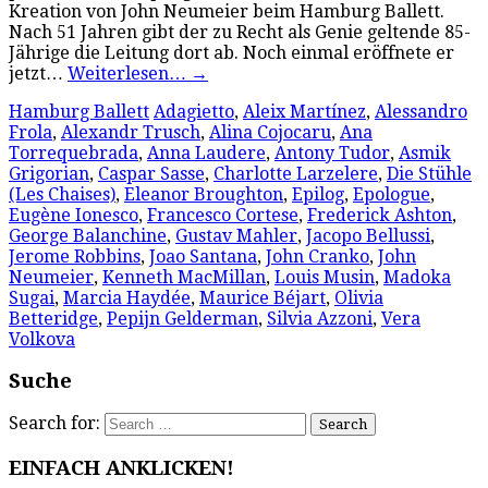
Kreation von John Neumeier beim Hamburg Ballett.
Nach 51 Jahren gibt der zu Recht als Genie geltende 85-
Jährige die Leitung dort ab. Noch einmal eröffnete er
jetzt…
Weiterlesen…
→
Hamburg Ballett
Adagietto
,
Aleix Martínez
,
Alessandro
Frola
,
Alexandr Trusch
,
Alina Cojocaru
,
Ana
Torrequebrada
,
Anna Laudere
,
Antony Tudor
,
Asmik
Grigorian
,
Caspar Sasse
,
Charlotte Larzelere
,
Die Stühle
(Les Chaises)
,
Eleanor Broughton
,
Epilog
,
Epologue
,
Eugène Ionesco
,
Francesco Cortese
,
Frederick Ashton
,
George Balanchine
,
Gustav Mahler
,
Jacopo Bellussi
,
Jerome Robbins
,
Joao Santana
,
John Cranko
,
John
Neumeier
,
Kenneth MacMillan
,
Louis Musin
,
Madoka
Sugai
,
Marcia Haydée
,
Maurice Béjart
,
Olivia
Betteridge
,
Pepijn Gelderman
,
Silvia Azzoni
,
Vera
Volkova
Suche
Search for:
EINFACH ANKLICKEN!