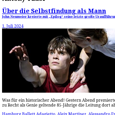
Über die Selbstfindung als Mann
John Neumeier kreierte mit „Epilog“ seine letzte große Uraufführun
1. Juli 2024
Was für ein historischer Abend! Gestern Abend premierte
zu Recht als Genie geltende 85-Jährige die Leitung dort 
Hamburg Ballett
Adagietto
,
Aleix Martínez
,
Alessandro F