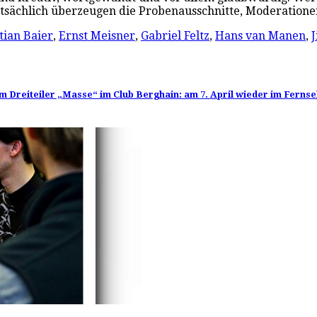
 tatsächlich überzeugen die Probenausschnitte, Moderatio
tian Baier
,
Ernst Meisner
,
Gabriel Feltz
,
Hans van Manen
,
J
 Dreiteiler „Masse“ im Club Berghain: am 7. April wieder im Fernse