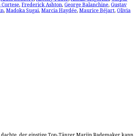
 Cortese
,
Frederick Ashton
,
George Balanchine
,
Gustav
in
,
Madoka Sugai
,
Marcia Haydée
,
Maurice Béjart
,
Olivia
 dachte, der einstige Top-Tänzer Marijn Rademaker kann