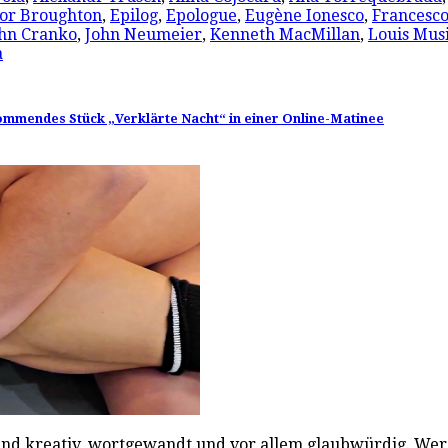
or Broughton
,
Epilog
,
Epologue
,
Eugène Ionesco
,
Francesco
hn Cranko
,
John Neumeier
,
Kenneth MacMillan
,
Louis Mus
a
mmendes Stück „Verklärte Nacht“ in einer Online-Matinee
nd kreativ, wortgewandt und vor allem glaubwürdig. Wer