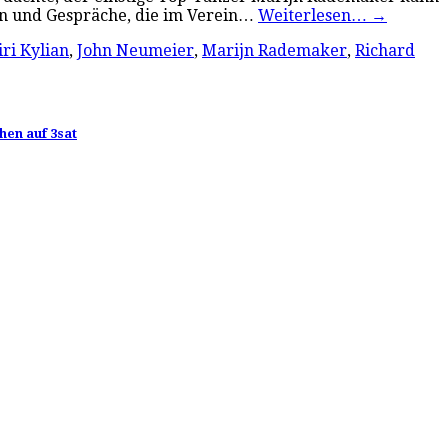
nen und Gespräche, die im Verein…
Weiterlesen…
→
iri Kylian
,
John Neumeier
,
Marijn Rademaker
,
Richard
hen auf 3sat