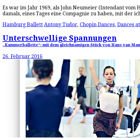
Es war im Jahr 1969, als John Neumeier (Intendant vom H
damals, eines Tages eine Compagnie zu haben, mit der 
Hamburg Ballett
Antony Tudor
,
Chopin Dances
,
Dances at
Unterschwellige Spannungen
„Kammerballette“: mit dem gleichnamigen Stück von Hans van Mane
26. Februar 2016