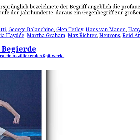
rsprünglich bezeichnete der Begriff angeblich die profa
aufe der Jahrhunderte, daraus ein Gegenbegriff zur groß
tti
,
George Balanchine
,
Glen Tetley
,
Hans van Manen
,
Han
ia Haydée
,
Martha Graham
,
Max Richter
,
Neurons
,
Reid A
 Begierde
éra ein oszillierendes Spätwerk