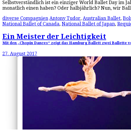
Selbstverständlich ist ein einziger World Ballet Day im J
monatlich einen haben? Oder halbjährlich? Nun, wir Bal
diverse Compagnien
Antony Tudor
,
Australian Ballet
,
Bol
National Ballet of Canada
,
National Ballet of Japan
,
Requ
Ein Meister der Leichtigkeit
Mit den „Chopin Dances“ zeigt das Hamburg Ballett zwei Ballette 
27. August 2017