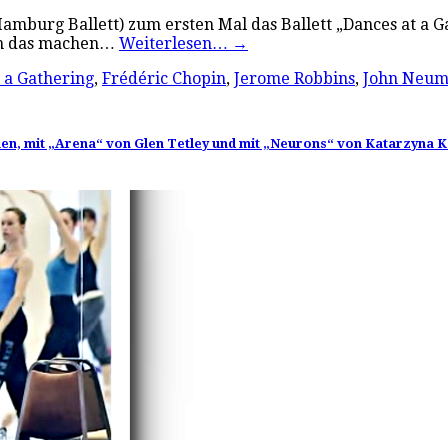
amburg Ballett) zum ersten Mal das Ballett „Dances at a 
ich das machen…
Weiterlesen…
→
 a Gathering
,
Frédéric Chopin
,
Jerome Robbins
,
John Neum
n, mit „Arena“ von Glen Tetley und mit „Neurons“ von Katarzyna Ko