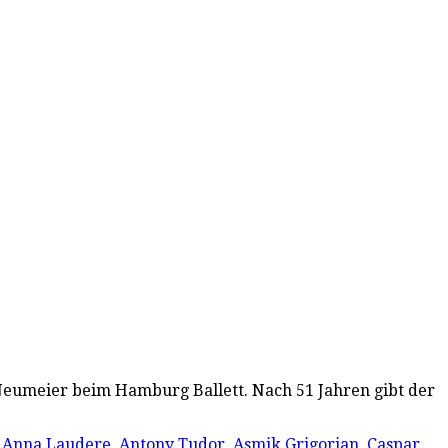
 Neumeier beim Hamburg Ballett. Nach 51 Jahren gibt der
,
Anna Laudere
,
Antony Tudor
,
Asmik Grigorian
,
Caspar