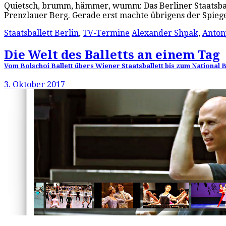
Quietsch, brumm, hämmer, wumm: Das Berliner Staatsballe
Prenzlauer Berg. Gerade erst machte übrigens der Spie
Staatsballett Berlin
,
TV-Termine
Alexander Shpak
,
Anton
Die Welt des Balletts an einem Tag
Vom Bolschoi Ballett übers Wiener Staatsballett bis zum National B
3. Oktober 2017