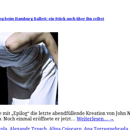
g beim Hamburg Ballett: ein Stück auch über ihn selbst
 mit „Epilog“ die letzte abendfüllende Kreation von John
ab. Noch einmal eröffnete er jetzt…
Weiterlesen…
→
rola
,
Alexandr Trusch
,
Alina Cojocaru
,
Ana Torrequebrada