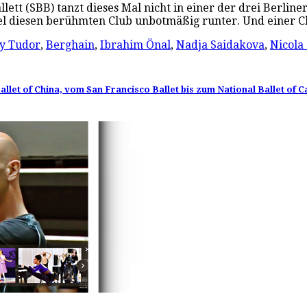
tt (SBB) tanzt dieses Mal nicht in einer der drei Berline
gel diesen berühmten Club unbotmäßig runter. Und einer 
y Tudor
,
Berghain
,
Ibrahim Önal
,
Nadja Saidakova
,
Nicola
allet of China, vom San Francisco Ballet bis zum National Ballet of 