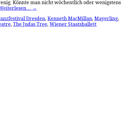
zu wenig. Könnte man nicht wöchentlich oder wenigstens
Weiterlesen…
→
Tanzfestival Dresden
,
Kenneth MacMillan
,
Mayerling
,
eatre
,
The Judas Tree
,
Wiener Staatsballett