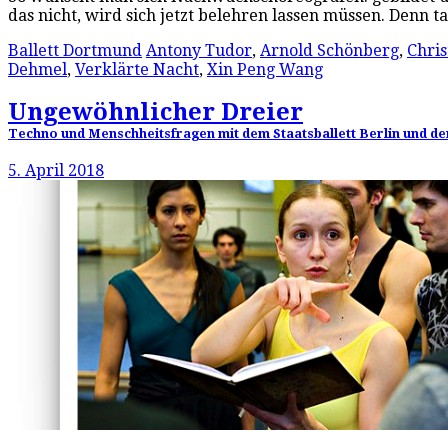
das nicht, wird sich jetzt belehren lassen müssen. Denn
Ballett Dortmund
Antony Tudor
,
Arnold Schönberg
,
Chris
Dehmel
,
Verklärte Nacht
,
Xin Peng Wang
Ungewöhnlicher Dreier
Techno und Menschheitsfragen mit dem Staatsballett Berlin und dem
5. April 2018