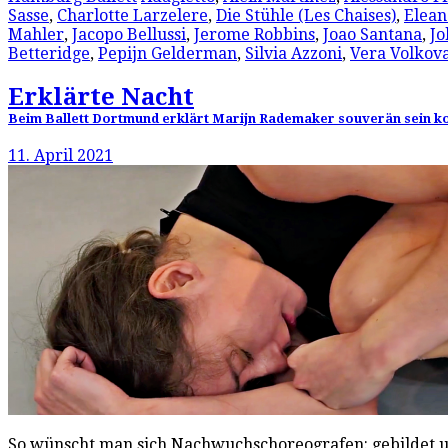
Sasse
,
Charlotte Larzelere
,
Die Stühle (Les Chaises)
,
Elean
Mahler
,
Jacopo Bellussi
,
Jerome Robbins
,
Joao Santana
,
Jo
Betteridge
,
Pepijn Gelderman
,
Silvia Azzoni
,
Vera Volkov
Erklärte Nacht
Beim Ballett Dortmund erklärt Marijn Rademaker souverän sein ko
11. April 2021
So wünscht man sich Nachwuchschoreografen: gebildet u