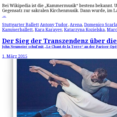
Bei Wikipedia ist die „Kammermusik“ bestens bekannt. U
Gegensatz zur sakralen Kirchenmusik. Dann wurde, im L
→
Stuttgarter Ballett
Antony Tudor
,
Arena
,
Domenico Scarla
Kammerballett
,
Kara Karayev
,
Katarzyna Kozielska
,
Marc
Der Sieg der Transzendenz über die
John Neumeier schuf mit „Le Chant de la Terre“ an der Pariser Op
1. März 2015