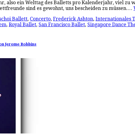
ahr, also ein Welttag des Balletts pro Kalenderjahr, viel 
lettfreunde sind es gewohnt, uns bescheiden zu müssen.…
schoi Ballett
,
Concerto
,
Frederick Ashton
,
Internationales 
iem
,
Royal Ballet
,
San Francisco Ballet
,
Singapore Dance Th
von Jerome Robbins