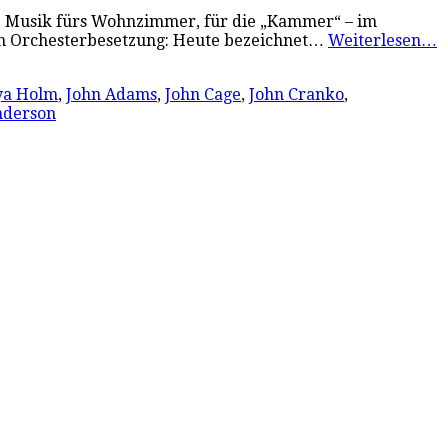
ne Musik fürs Wohnzimmer, für die „Kammer“ – im
en Orchesterbesetzung: Heute bezeichnet…
Weiterlesen…
ya Holm
,
John Adams
,
John Cage
,
John Cranko
,
nderson