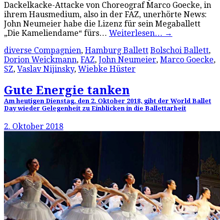
Dackelkacke-Attacke von Choreograf Marco Goecke, in
ihrem Hausmedium, also in der FAZ, unerhörte News:
John Neumeier habe die Lizenz für sein Megaballett
„Die Kameliendame“ fürs…
Weiterlesen…
→
diverse Compagnien
,
Hamburg Ballett
Bolschoi Ballett
,
Dorion Weickmann
,
FAZ
,
John Neumeier
,
Marco Goecke
,
SZ
,
Vaslav Nijinsky
,
Wiebke Hüster
Gute Energie tanken
Am heutigen Dienstag. den 2. Oktober 2018, gibt der World Ballet
Day wieder Gelegenheit zu Einblicken in die Ballettarbeit
2. Oktober 2018