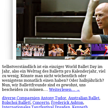
Selbstverständlich ist ein einziger World Ballet Day im
Jahr, also ein Welttag des Balletts pro Kalenderjahr, viel
zu wenig. Könnte man nicht wöchentlich oder
wenigstens monatlich einen haben? Oder halbjährlich?
Nun, wir Ballettfreunde sind es gewohnt, uns
bescheiden zu müssen.…
Weiterlesen…
→
diverse Compagnien
Antony Tudor
,
Australian Ballet
,
Bolschoi Ballett
,
Concerto
,
Frederick Ashton
,
Internationales Tanzfestival Dresden
,
Kenneth