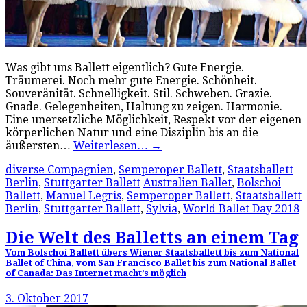
Was gibt uns Ballett eigentlich? Gute Energie.
Träumerei. Noch mehr gute Energie. Schönheit.
Souveränität. Schnelligkeit. Stil. Schweben. Grazie.
Gnade. Gelegenheiten, Haltung zu zeigen. Harmonie.
Eine unersetzliche Möglichkeit, Respekt vor der eigenen
körperlichen Natur und eine Disziplin bis an die
äußersten…
Weiterlesen…
→
diverse Compagnien
,
Semperoper Ballett
,
Staatsballett
Berlin
,
Stuttgarter Ballett
Australien Ballet
,
Bolschoi
Ballett
,
Manuel Legris
,
Semperoper Ballett
,
Staatsballett
Berlin
,
Stuttgarter Ballett
,
Sylvia
,
World Ballet Day 2018
Die Welt des Balletts an einem Tag
Vom Bolschoi Ballett übers Wiener Staatsballett bis zum National
Ballet of China, vom San Francisco Ballet bis zum National Ballet
of Canada: Das Internet macht’s möglich
3. Oktober 2017