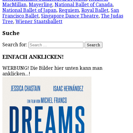
MacMillan
,
Mayerling
,
National Ballet of Canada
,
National Ballet of Japan
,
Requiem
,
Royal Ballet
,
San
Francisco Ballet
,
Singapore Dance Theatre
,
The Judas
Tree
,
Wiener Staatsballett
Suche
Search for:
EINFACH ANKLICKEN!
WERBUNG! Die Bilder hier unten kann man
anklicken...!