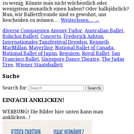
zu wenig. Könnte man nicht wöchentlich oder
wenigstens monatlich einen haben? Oder halbjährlich?
Nun, wir Ballettfreunde sind es gewohnt, uns
bescheiden zu müssen.…
Weiterlesen…
→
diverse Compagnien
Antony Tudor
,
Australian Ballet
,
Bolschoi Ballett
,
Concerto
,
Frederick Ashton
,
Internationales Tanzfestival Dresden
,
Kenneth
MacMillan
,
Mayerling
,
National Ballet of Canada
,
National Ballet of Japan
,
Requiem
,
Royal Ballet
,
San
Francisco Ballet
,
Singapore Dance Theatre
,
The Judas
Tree
,
Wiener Staatsballett
Suche
Search for:
EINFACH ANKLICKEN!
WERBUNG! Die Bilder hier unten kann man
anklicken...!