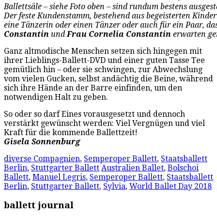
Ballettsäle – siehe Foto oben – sind rundum bestens ausgest
Der feste Kundenstamm, bestehend aus begeisterten Kindern 
eine Tänzerin oder einen Tänzer oder auch für ein Paar, da
Constantin
und
Frau Cornelia Constantin
erwarten ge
Ganz altmodische Menschen setzen sich hingegen mit
ihrer Lieblings-Ballett-DVD und einer guten Tasse Tee
gemütlich hin – oder sie schwingen, zur Abwechslung
vom vielen Gucken, selbst andächtig die Beine, während
sich ihre Hände an der Barre einfinden, um den
notwendigen Halt zu geben.
So oder so darf Eines vorausgesetzt und dennoch
verstärkt gewünscht werden: Viel Vergnügen und viel
Kraft für die kommende Ballettzeit!
Gisela Sonnenburg
diverse Compagnien
,
Semperoper Ballett
,
Staatsballett
Berlin
,
Stuttgarter Ballett
Australien Ballet
,
Bolschoi
Ballett
,
Manuel Legris
,
Semperoper Ballett
,
Staatsballett
Berlin
,
Stuttgarter Ballett
,
Sylvia
,
World Ballet Day 2018
ballett journal