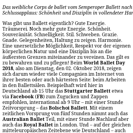
Das weibliche Corps de ballet vom Semperoper Ballett nach
Schlussapplaus: Schönheit und Disziplin in vollendeter Ha
Was gibt uns Ballett eigentlich? Gute Energie.
Träumerei. Noch mehr gute Energie. Schönheit.
Souveränität. Schnelligkeit. Stil. Schweben. Grazie.
Gnade. Gelegenheiten, Haltung zu zeigen. Harmonie.
Eine unersetzliche Möglichkeit, Respekt vor der eigenen
körperlichen Natur und eine Disziplin bis an die
äußersten Grenzen miteinander zu vereinen. Das gilt es
zu bewahren und zu pflegen! Beim
World Ballet Day
2018
, also am Dienstag, den 02. Oktober 2018, zeigen
sich darum wieder viele Compagnien im Internet von
ihrer besten oder auch härtesten Seite: beim Arbeiten
in den Ballettsälen. Beispielhaft wird hier in
Deutschland ab 15 Uhr das
Stuttgarter Ballett
etwa
via
Facebook
(
FB
) zum Zugucken und Zappen
empfohlen, international ab 9 Uhr – mit einer Stunde
Zeitvorsprung – das
Bolschoi Ballett
. Mit einem
zeitlichen Vorsprung von fünf Stunden nimmt auch das
Australian Ballet
Teil, mit einer Stunde Nachlauf aber
auch das
Royal Ballet
in London. Und – auf der gleichen
mitteleuropäischen Zeitebene wie Deutschland – auch