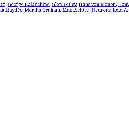
tti
,
George Balanchine
,
Glen Tetley
,
Hans van Manen
,
Han
ia Haydée
,
Martha Graham
,
Max Richter
,
Neurons
,
Reid A