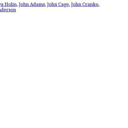
ya Holm
,
John Adams
,
John Cage
,
John Cranko
,
nderson