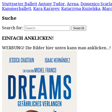
Stuttgarter Ballett
Antony Tudor
,
Arena
,
Domenico Scarla
Kammerballett
,
Kara Karayev
,
Katarzyna Kozielska
,
Marc
Suche
Search for:
EINFACH ANKLICKEN!
WERBUNG! Die Bilder hier unten kann man anklicken...!