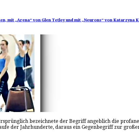
n, mit „Arena“ von Glen Tetley und mit „Neurons“ von Katarzyna Ko
rsprünglich bezeichnete der Begriff angeblich die profa
aufe der Jahrhunderte, daraus ein Gegenbegriff zur groß