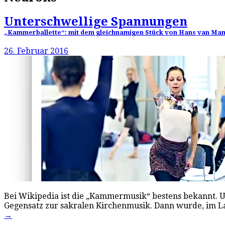
Unterschwellige Spannungen
„Kammerballette“: mit dem gleichnamigen Stück von Hans van Mane
26. Februar 2016
Bei Wikipedia ist die „Kammermusik“ bestens bekannt. U
Gegensatz zur sakralen Kirchenmusik. Dann wurde, im L
→