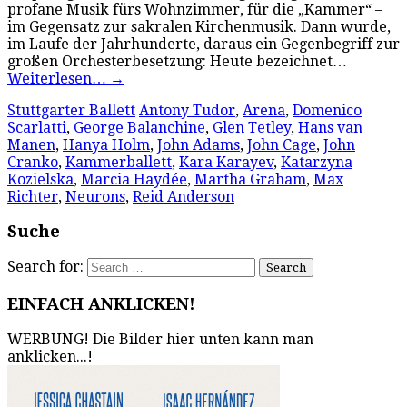
profane Musik fürs Wohnzimmer, für die „Kammer“ –
im Gegensatz zur sakralen Kirchenmusik. Dann wurde,
im Laufe der Jahrhunderte, daraus ein Gegenbegriff zur
großen Orchesterbesetzung: Heute bezeichnet…
Weiterlesen…
→
Stuttgarter Ballett
Antony Tudor
,
Arena
,
Domenico
Scarlatti
,
George Balanchine
,
Glen Tetley
,
Hans van
Manen
,
Hanya Holm
,
John Adams
,
John Cage
,
John
Cranko
,
Kammerballett
,
Kara Karayev
,
Katarzyna
Kozielska
,
Marcia Haydée
,
Martha Graham
,
Max
Richter
,
Neurons
,
Reid Anderson
Suche
Search for:
EINFACH ANKLICKEN!
WERBUNG! Die Bilder hier unten kann man
anklicken...!