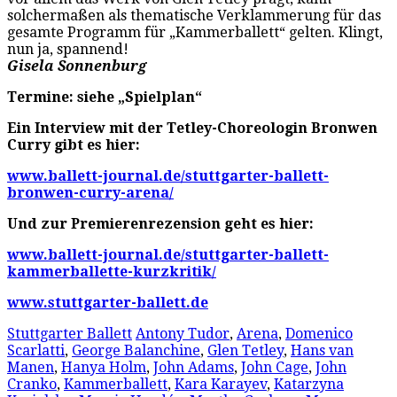
solchermaßen als thematische Verklammerung für das
gesamte Programm für „Kammerballett“ gelten. Klingt,
nun ja, spannend!
Gisela Sonnenburg
Termine: siehe „Spielplan“
Ein Interview mit der Tetley-Choreologin Bronwen
Curry gibt es hier:
www.ballett-journal.de/stuttgarter-ballett-
bronwen-curry-arena/
Und zur Premierenrezension geht es hier:
www.ballett-journal.de/stuttgarter-ballett-
kammerballette-kurzkritik/
www.stuttgarter-ballett.de
Stuttgarter Ballett
Antony Tudor
,
Arena
,
Domenico
Scarlatti
,
George Balanchine
,
Glen Tetley
,
Hans van
Manen
,
Hanya Holm
,
John Adams
,
John Cage
,
John
Cranko
,
Kammerballett
,
Kara Karayev
,
Katarzyna