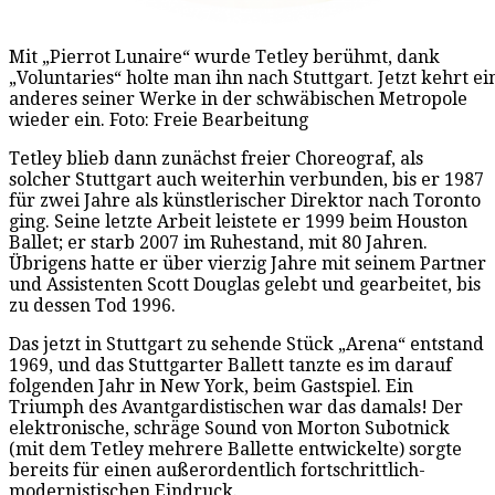
Mit „Pierrot Lunaire“ wurde Tetley berühmt, dank
„Voluntaries“ holte man ihn nach Stuttgart. Jetzt kehrt ei
anderes seiner Werke in der schwäbischen Metropole
wieder ein. Foto: Freie Bearbeitung
Tetley blieb dann zunächst freier Choreograf, als
solcher Stuttgart auch weiterhin verbunden, bis er 1987
für zwei Jahre als künstlerischer Direktor nach Toronto
ging. Seine letzte Arbeit leistete er 1999 beim Houston
Ballet; er starb 2007 im Ruhestand, mit 80 Jahren.
Übrigens hatte er über vierzig Jahre mit seinem Partner
und Assistenten Scott Douglas gelebt und gearbeitet, bis
zu dessen Tod 1996.
Das jetzt in Stuttgart zu sehende Stück „Arena“ entstand
1969, und das Stuttgarter Ballett tanzte es im darauf
folgenden Jahr in New York, beim Gastspiel. Ein
Triumph des Avantgardistischen war das damals! Der
elektronische, schräge Sound von Morton Subotnick
(mit dem Tetley mehrere Ballette entwickelte) sorgte
bereits für einen außerordentlich fortschrittlich-
modernistischen Eindruck.