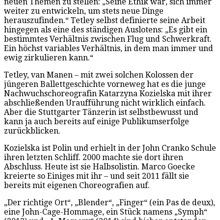
neuen Themen zu stellen: „Seine Ethik war, sich immer
weiter zu entwickeln, um stets neue Dinge
herauszufinden.“ Tetley selbst definierte seine Arbeit
hingegen als eine des ständigen Auslotens: „Es gibt ein
bestimmtes Verhältnis zwischen Flug und Schwerkraft.
Ein höchst variables Verhältnis, in dem man immer und
ewig zirkulieren kann.“
Tetley, van Manen – mit zwei solchen Kolossen der
jüngeren Ballettgeschichte vorneweg hat es die junge
Nachwuchschoreografin Katarzyna Kozielska mit ihrer
abschließenden Uraufführung nicht wirklich einfach.
Aber die Stuttgarter Tänzerin ist selbstbewusst und
kann ja auch bereits auf einige Publikumserfolge
zurückblicken.
Kozielska ist Polin und erhielt in der John Cranko Schule
ihren letzten Schliff. 2000 machte sie dort ihren
Abschluss. Heute ist sie Halbsolistin. Marco Goecke
kreierte so Einiges mit ihr – und seit 2011 fällt sie
bereits mit eigenen Choreografien auf.
„Der richtige Ort“, „Blender“, „Finger“ (ein Pas de deux),
eine John-Cage-Hommage, ein Stück namens „Symph“