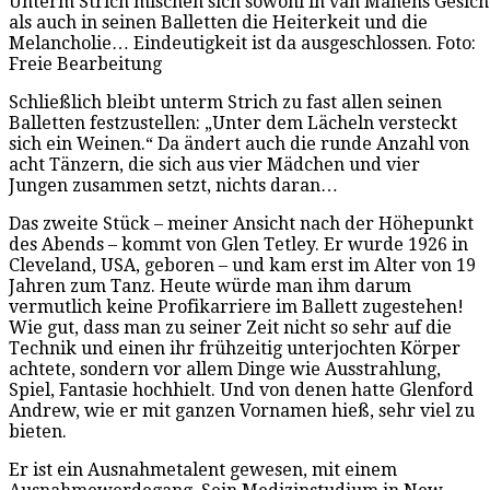
Unterm Strich mischen sich sowohl in van Manens Gesich
als auch in seinen Balletten die Heiterkeit und die
Melancholie… Eindeutigkeit ist da ausgeschlossen. Foto:
Freie Bearbeitung
Schließlich bleibt unterm Strich zu fast allen seinen
Balletten festzustellen: „Unter dem Lächeln versteckt
sich ein Weinen.“ Da ändert auch die runde Anzahl von
acht Tänzern, die sich aus vier Mädchen und vier
Jungen zusammen setzt, nichts daran…
Das zweite Stück – meiner Ansicht nach der Höhepunkt
des Abends – kommt von Glen Tetley. Er wurde 1926 in
Cleveland, USA, geboren – und kam erst im Alter von 19
Jahren zum Tanz. Heute würde man ihm darum
vermutlich keine Profikarriere im Ballett zugestehen!
Wie gut, dass man zu seiner Zeit nicht so sehr auf die
Technik und einen ihr frühzeitig unterjochten Körper
achtete, sondern vor allem Dinge wie Ausstrahlung,
Spiel, Fantasie hochhielt. Und von denen hatte Glenford
Andrew, wie er mit ganzen Vornamen hieß, sehr viel zu
bieten.
Er ist ein Ausnahmetalent gewesen, mit einem