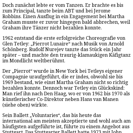
Doch zunächst lebte er vom Tanzen. Er brachte es bis
zum Principal, tanzte beim ABT und bei Jerome
Robbins. Einen Ausflug in ein Engagement bei Martha
Graham musste er zuvor hingegen bald abbrechen, weil
Graham ihre Tänzer nicht bezahlen konnte.
1962 entstand die erste erfolgreiche Choreografie von
Glen Tetley: „Pierrot Lunaire“ nach Musik von Arnold
Schönberg. Rudolf Nurejev tanzte das Stück ein Jahr
später – und machte den traurig-klamaukigen Käfigtanz
im Mondlicht weltberühmt.
Der „Pierrot“ wurde in New York bei Tetleys eigener
Compagnie uraufgeführt, die er indes, obwohl sie bis
1969 bestand, wie einst Martha Graham nicht so richtig
bezahlen konnte. Dennoch war Tetley ein Glückskind:
Man rief ihn nach Den Haag, wo er von 1962 bis 1970 als
künstlerischer Co-Direktor neben Hans van Manen
(siehe oben) wirkte.
Sein Ballett „Voluntaries“, das bis heute das
international am meisten akzeptierte und wohl auch am
häufigsten aufgeführte ist, führte zu einem Angebot aus
Stuttgart. Das Stuttgarter Ballett hatte 1973 mit John