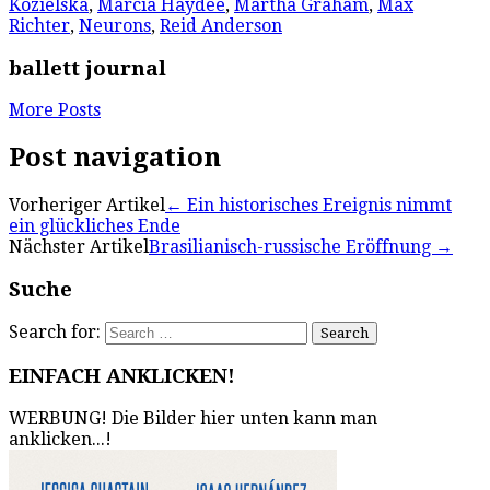
Kozielska
,
Marcia Haydée
,
Martha Graham
,
Max
Richter
,
Neurons
,
Reid Anderson
ballett journal
More Posts
Post navigation
Vorheriger Artikel
←
Ein historisches Ereignis nimmt
ein glückliches Ende
Nächster Artikel
Brasilianisch-russische Eröffnung
→
Suche
Search for:
EINFACH ANKLICKEN!
WERBUNG! Die Bilder hier unten kann man
anklicken...!