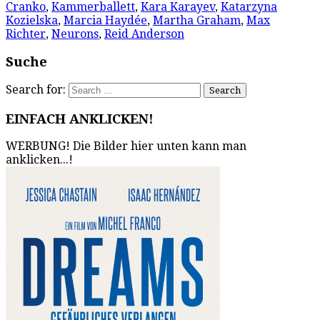
Cranko
,
Kammerballett
,
Kara Karayev
,
Katarzyna
Kozielska
,
Marcia Haydée
,
Martha Graham
,
Max
Richter
,
Neurons
,
Reid Anderson
Suche
Search for:
EINFACH ANKLICKEN!
WERBUNG! Die Bilder hier unten kann man
anklicken...!