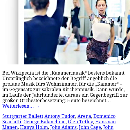
Bei Wikipedia ist die „Kammermusik“ bestens bekannt.
Ursprünglich bezeichnete der Begriff angeblich die
profane Musik fürs Wohnzimmer, für die „Kammer“ –
im Gegensatz zur sakralen Kirchenmusik. Dann wurde,
im Laufe der Jahrhunderte, daraus ein Gegenbegriff zur
großen Orchesterbesetzung: Heute bezeichnet…
Weiterlesen…
→
Stuttgarter Ballett
Antony Tudor
,
Arena
,
Domenico
Scarlatti
,
George Balanchine
,
Glen Tetley
,
Hans van
Manen
,
Hanya Holm
,
John Adams
,
John Cage
,
John