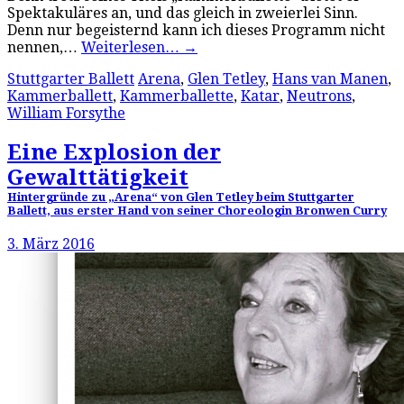
Spektakuläres an, und das gleich in zweierlei Sinn.
Denn nur begeisternd kann ich dieses Programm nicht
nennen,…
Weiterlesen…
→
Stuttgarter Ballett
Arena
,
Glen Tetley
,
Hans van Manen
,
Kammerballett
,
Kammerballette
,
Katar
,
Neutrons
,
William Forsythe
Eine Explosion der
Gewalttätigkeit
Hintergründe zu „Arena“ von Glen Tetley beim Stuttgarter
Ballett, aus erster Hand von seiner Choreologin Bronwen Curry
3. März 2016