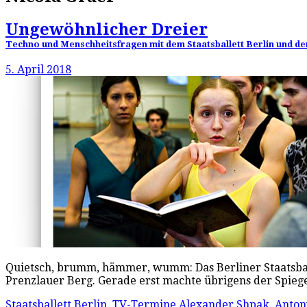
Ungewöhnlicher Dreier
Techno und Menschheitsfragen mit dem Staatsballett Berlin und dem
5. April 2018
Quietsch, brumm, hämmer, wumm: Das Berliner Staatsballe
Prenzlauer Berg. Gerade erst machte übrigens der Spie
Staatsballett Berlin
,
TV-Termine
Alexander Shpak
,
Anton