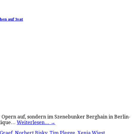
hen auf 3sat
r Opern auf, sondern im Szenebunker Berghain in Berlin-
Clique…
Weiterlesen…
→
 Graef
,
Norbert Bisky
,
Tim Plegge
,
Xenia Wiest