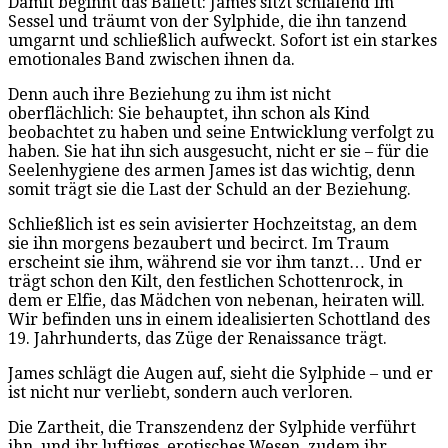
Damit beginnt das Ballett: James sitzt schlafend im
Sessel und träumt von der Sylphide, die ihn tanzend
umgarnt und schließlich aufweckt. Sofort ist ein starkes
emotionales Band zwischen ihnen da.
Denn auch ihre Beziehung zu ihm ist nicht
oberflächlich: Sie behauptet, ihn schon als Kind
beobachtet zu haben und seine Entwicklung verfolgt zu
haben. Sie hat ihn sich ausgesucht, nicht er sie – für die
Seelenhygiene des armen James ist das wichtig, denn
somit trägt sie die Last der Schuld an der Beziehung.
Schließlich ist es sein avisierter Hochzeitstag, an dem
sie ihn morgens bezaubert und becirct. Im Traum
erscheint sie ihm, während sie vor ihm tanzt… Und er
trägt schon den Kilt, den festlichen Schottenrock, in
dem er Elfie, das Mädchen von nebenan, heiraten will.
Wir befinden uns in einem idealisierten Schottland des
19. Jahrhunderts, das Züge der Renaissance trägt.
James schlägt die Augen auf, sieht die Sylphide – und er
ist nicht nur verliebt, sondern auch verloren.
Die Zartheit, die Transzendenz der Sylphide verführt
ihn, und ihr luftiges, erotisches Wesen, zudem ihr