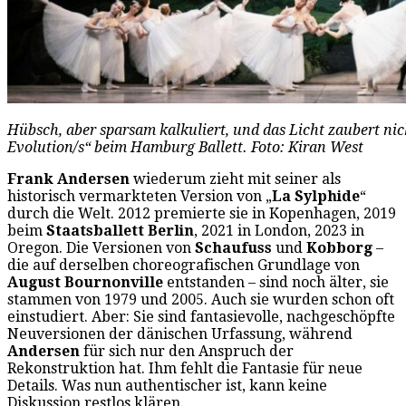
Hübsch, aber sparsam kalkuliert, und das Licht zaubert nic
Evolution/s“ beim Hamburg Ballett. Foto: Kiran West
Frank Andersen
wiederum zieht mit seiner als
historisch vermarkteten Version von „
La Sylphide
“
durch die Welt. 2012 premierte sie in Kopenhagen, 2019
beim
Staatsballett Berlin
, 2021 in London, 2023 in
Oregon. Die Versionen von
Schaufuss
und
Kobborg
–
die auf derselben choreografischen Grundlage von
August Bournonville
entstanden – sind noch älter, sie
stammen von 1979 und 2005. Auch sie wurden schon oft
einstudiert. Aber: Sie sind fantasievolle, nachgeschöpfte
Neuversionen der dänischen Urfassung, während
Andersen
für sich nur den Anspruch der
Rekonstruktion hat. Ihm fehlt die Fantasie für neue
Details. Was nun authentischer ist, kann keine
Diskussion restlos klären.