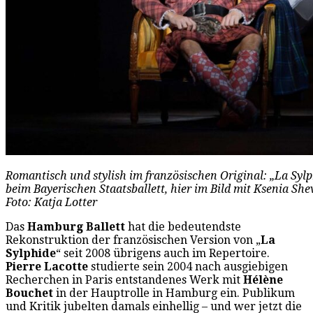
Romantisch und stylish im französischen Original: „La Sylp
beim Bayerischen Staatsballett, hier im Bild mit Ksenia She
Foto: Katja Lotter
Das
Hamburg Ballett
hat die bedeutendste
Rekonstruktion der französischen Version von „
La
Sylphide
“ seit 2008 übrigens auch im Repertoire.
Pierre Lacotte
studierte sein 2004 nach ausgiebigen
Recherchen in Paris entstandenes Werk mit
Hélène
Bouchet
in der Hauptrolle in Hamburg ein. Publikum
und Kritik jubelten damals einhellig – und wer jetzt die