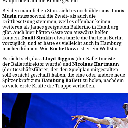
Hauptrollen auf die Bühne gestellt.
Bei den männlichen Stars sieht es noch übler aus.
Louis
Musin
muss sowohl die Zweit- als auch die
Drittbesetzung stemmen, weil es offenbar keinen
weiteren als James geeigneten Ballerino in Hamburg
gibt. Auch hier hätten Gäste von auswärts helfen
können.
Daniil Simkin
etwa tanzte die Partie in Berlin
vorzüglich, und er hätte es vielleicht auch in Hamburg
machen können. Wie
Kochetkova
ist er ein Weltstar.
Es rächt sich, dass
Lloyd Riggins
(der Ballettmeister,
der Ballettdirektor wurde) und
Nicolaus Hartmann
(der Geschäftsführer, der den Spielplan mitgestalten
soll) es nicht geschafft haben, die eine oder andere neue
Spitzenkraft zum
Hamburg Ballett
zu holen, nachdem
so viele erste Kräfte die Truppe verließen.