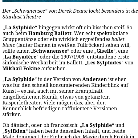
Der „Schwanensee“ von Derek Deane lockt besonders in die 
Stardust Theatre
„La Sylphide“
hingegen wirkt oft ein bisschen steif. So
auch beim
Hamburg Ballett
. Wer echt spektakuläre
Gruppentänze oder ein wirklich ergreifendes
ballet
blanc
(lauter Damen in weißen Tüllröcken) sehen will,
sollte einen „
Schwanensee
“ oder eine „
Giselle
“, eine
„
La Bayadère
“ oder die 1907/1909 entstandene erste
sinfonische Werkarbeit im Ballett, „
Les Sylphides
“ von
Mikhail Fokine
aufsuchen.
„
La Sylphide
“ in der Version von
Andersen
ist eher
was für den schnell konsumierenden Kinderblick auf
Kunst – es hat, auch mit seiner krampfhaft
eingeflochtenen Komik, etwas von getanztem
Kasperletheater. Viele mögen das, aber den
Kennerblick befriedigen raffiniertere Versionen
stärker.
Ob dänisch, oder ob französisch: „
La Sylphide
“ und
„
Sylfiden
“ haben beide denselben Inhalt, und beide
Male dominiert der Einbruch der Magie durch Erotik in