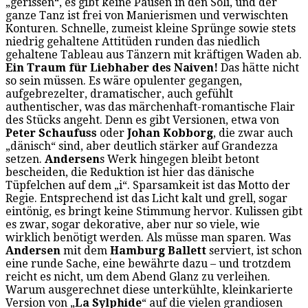
„gerissen“, es gibt keine Pausen in den Soli, und der
ganze Tanz ist frei von Manierismen und verwischten
Konturen. Schnelle, zumeist kleine Sprünge sowie stets
niedrig gehaltene Attitüden runden das niedlich
gehaltene Tableau aus Tänzern mit kräftigen Waden ab.
Ein Traum für Liebhaber des Naiven!
Das hätte nicht
so sein müssen. Es wäre opulenter gegangen,
aufgebrezelter, dramatischer, auch gefühlt
authentischer, was das märchenhaft-romantische Flair
des Stücks angeht. Denn es gibt Versionen, etwa von
Peter Schaufuss
oder
Johan Kobborg
, die zwar auch
„dänisch“ sind, aber deutlich stärker auf Grandezza
setzen.
Andersen
s Werk hingegen bleibt betont
bescheiden, die Reduktion ist hier das dänische
Tüpfelchen auf dem „i“. Sparsamkeit ist das Motto der
Regie. Entsprechend ist das Licht kalt und grell, sogar
eintönig, es bringt keine Stimmung hervor. Kulissen gibt
es zwar, sogar dekorative, aber nur so viele, wie
wirklich benötigt werden. Als müsse man sparen. Was
Andersen
mit dem
Hamburg Ballett
serviert, ist schon
eine runde Sache, eine bewährte dazu – und trotzdem
reicht es nicht, um dem Abend Glanz zu verleihen.
Warum ausgerechnet diese unterkühlte, kleinkarierte
Version von „
La Sylphide
“ auf die vielen grandiosen