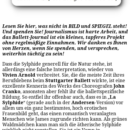
Lesen Sie hier, was nicht in BILD und SPIEGEL steht!
Und spenden Sie! Journalismus ist harte Arbeit, und
das Ballett-Journal ist ein kleines, tapferes Projekt
ohne regelmäßige Einnahmen. Wir danken es Ihnen
von Herzen, wenn Sie spenden, und versprechen,
weiterhin tüchtig zu sein!
Dass die Sylphide generell für die Natur stehe, ist
allerdings eine falsche Interpretation, wieder von
Vivien Arnold
verbreitet. Sie, die die meiste Zeit ihres
Berufslebens beim
Stuttgarter Ballett
wirkte, ist eine
exzellente Kennerin des Werks des Choreografen
John
Cranko
, ansonsten aber fehlt ihr die ballettspezifische
Bildung. So entfiel ihr offenbar auch, dass es in „
La
Sylphide
“ (gerade auch in der
Andersen
-Version) vor
allem um ein ganz bestimmtes, hoch erotisches
Frauenbild geht, das einen romantisch veranlagten
Menschen wie James zugrunde richten kann. Als grünes
Waldmädchen kann man sich die ätherische Sylphide