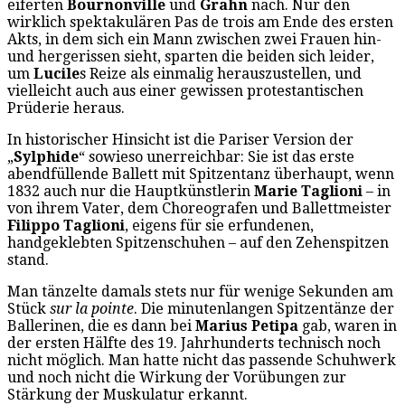
eiferten
Bournonville
und
Grahn
nach. Nur den
wirklich spektakulären Pas de trois am Ende des ersten
Akts, in dem sich ein Mann zwischen zwei Frauen hin-
und hergerissen sieht, sparten die beiden sich leider,
um
Lucile
s Reize als einmalig herauszustellen, und
vielleicht auch aus einer gewissen protestantischen
Prüderie heraus.
In historischer Hinsicht ist die Pariser Version der
„
Sylphide
“ sowieso unerreichbar: Sie ist das erste
abendfüllende Ballett mit Spitzentanz überhaupt, wenn
1832 auch nur die Hauptkünstlerin
Marie Taglioni
– in
von ihrem Vater, dem Choreografen und Ballettmeister
Filippo Taglioni
, eigens für sie erfundenen,
handgeklebten Spitzenschuhen – auf den Zehenspitzen
stand.
Man tänzelte damals stets nur für wenige Sekunden am
Stück
sur la pointe
. Die minutenlangen Spitzentänze der
Ballerinen, die es dann bei
Marius Petipa
gab, waren in
der ersten Hälfte des 19. Jahrhunderts technisch noch
nicht möglich. Man hatte nicht das passende Schuhwerk
und noch nicht die Wirkung der Vorübungen zur
Stärkung der Muskulatur erkannt.