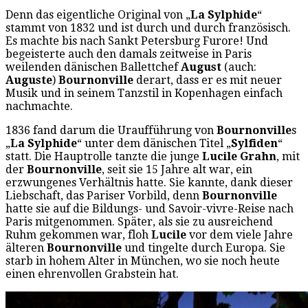
Denn das eigentliche Original von „
La Sylphide
“
stammt von 1832 und ist durch und durch französisch.
Es machte bis nach Sankt Petersburg Furore! Und
begeisterte auch den damals zeitweise in Paris
weilenden dänischen Ballettchef
August
(auch:
Auguste
)
Bournonville
derart, dass er es mit neuer
Musik und in seinem Tanzstil in Kopenhagen einfach
nachmachte.
1836 fand darum die Uraufführung von
Bournonville
s
„
La Sylphide
“ unter dem dänischen Titel „
Sylfiden
“
statt. Die Hauptrolle tanzte die junge
Lucile Grahn
, mit
der
Bournonville
, seit sie 15 Jahre alt war, ein
erzwungenes Verhältnis hatte. Sie kannte, dank dieser
Liebschaft, das Pariser Vorbild, denn
Bournonville
hatte sie auf die Bildungs- und Savoir-vivre-Reise nach
Paris mitgenommen. Später, als sie zu ausreichend
Ruhm gekommen war, floh
Lucile
vor dem viele Jahre
älteren
Bournonville
und tingelte durch Europa. Sie
starb in hohem Alter in München, wo sie noch heute
einen ehrenvollen Grabstein hat.