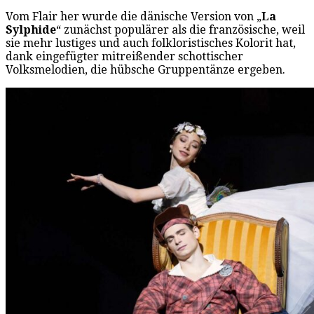
Vom Flair her wurde die dänische Version von „
La
Sylphide
“ zunächst populärer als die französische, weil
sie mehr lustiges und auch folkloristisches Kolorit hat,
dank eingefügter mitreißender schottischer
Volksmelodien, die hübsche Gruppentänze ergeben.