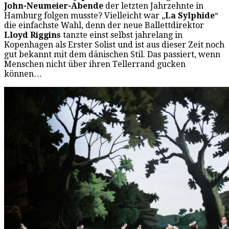
John-Neumeier-Abende
der letzten Jahrzehnte in
Hamburg folgen musste? Vielleicht war „
La Sylphide
“
die einfachste Wahl, denn der neue Ballettdirektor
Lloyd Riggins
tanzte einst selbst jahrelang in
Kopenhagen als Erster Solist und ist aus dieser Zeit noch
gut bekannt mit dem dänischen Stil. Das passiert, wenn
Menschen nicht über ihren Tellerrand gucken
können…