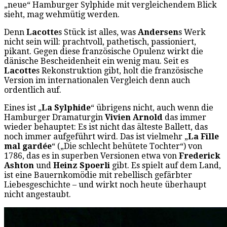
„neue“ Hamburger Sylphide mit vergleichendem Blick
sieht, mag wehmütig werden.
Denn
Lacotte
s Stück ist alles, was
Andersen
s Werk
nicht sein will: prachtvoll, pathetisch, passioniert,
pikant. Gegen diese französische Opulenz wirkt die
dänische Bescheidenheit ein wenig mau. Seit es
Lacotte
s Rekonstruktion gibt, holt die französische
Version im internationalen Vergleich denn auch
ordentlich auf.
Eines ist „
La Sylphide
“ übrigens nicht, auch wenn die
Hamburger Dramaturgin
Vivien Arnold
das immer
wieder behauptet: Es ist nicht das älteste Ballett, das
noch immer aufgeführt wird. Das ist vielmehr „
La Fille
mal gardée
“ („Die schlecht behütete Tochter“) von
1786, das es in superben Versionen etwa von
Frederick
Ashton
und
Heinz Spoerli
gibt. Es spielt auf dem Land,
ist eine Bauernkomödie mit rebellisch gefärbter
Liebesgeschichte – und wirkt noch heute überhaupt
nicht angestaubt.