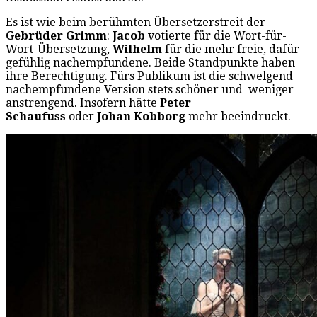
Es ist wie beim berühmten Übersetzerstreit der
Gebrüder Grimm
:
Jacob
votierte für die Wort-für-
Wort-Übersetzung,
Wilhelm
für die mehr freie, dafür
gefühlig nachempfundene. Beide Standpunkte haben
ihre Berechtigung. Fürs Publikum ist die schwelgend
nachempfundene Version stets schöner und weniger
anstrengend. Insofern hätte
Peter
Schaufuss
oder
Johan Kobborg
mehr beeindruckt.