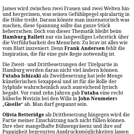
James wird zwischen zwei Frauen und zwei Welten hin-
und hergerissen, was seinen Gefühlspegel spiralartig in
die Höhe treibt. Daraus könnte man inszenatorisch was
machen, diese Spannung sollte das ganze Stück
beherrschen. Doch von dieser Thematik bleibt beim
Hamburg Ballett
nur ein langweiliges Lehrstück über
die Verführbarkeit des Menschen: Zu brav ist alles wie
vom Blatt inszeniert. Denn
Frank Andersen
fehlt die
Inspiration, die für eine gute Regie notwendig ist.
Die Zweit- und Drittbesetzungen der Titelpartie in
Hamburg werden daran nicht viel ändern können.
Futaba Ishizaki
als Zweitbesetzung hat jede Menge
künstlerischen Sexappeal und ist für die Rolle der
Sylphide wahrscheinlich auch ausreichend lyrisch
begabt. Vor rund zehn Jahren gab
Futaba
eine recht
hübsche Novizin bei den Wilis in
John Neumeier
s
„
Giselle
“ ab
.
Man darf gespannt sein.
Olivia Betteridge
als Drittbesetzung hingegen wird die
Partie meiner Einschätzung nach nicht füllen können.
Ihre eher mangelhafte Bühnenpräsenz und ihre auf
Puppigkeit begrenzten Ausdrucksmöglichkeiten lassen