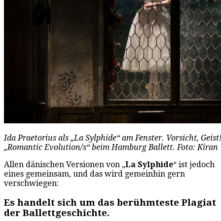
Ida Praetorius als „La Sylphide“ am Fenster. Vorsicht, Geis
„Romantic Evolution/s“ beim Hamburg Ballett. Foto: Kiran
Allen dänischen Versionen von „
La Sylphide
“ ist jedoch
eines gemeinsam, und das wird gemeinhin gern
verschwiegen:
Es handelt sich um das berühmteste Plagiat
der Ballettgeschichte.