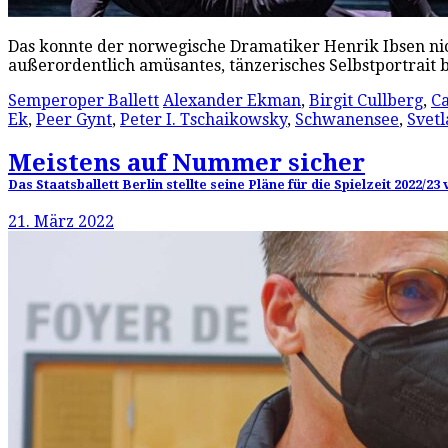
Das konnte der norwegische Dramatiker Henrik Ibsen nic
außerordentlich amüsantes, tänzerisches Selbstportrait
Semperoper Ballett
Alexander Ekman
,
Birgit Cullberg
,
C
Ek
,
Peer Gynt
,
Peter I. Tschaikowsky
,
Schwanensee
,
Svetl
Meistens auf Nummer sicher
Das Staatsballett Berlin stellte seine Pläne für die Spielzeit 2022
21. März 2022