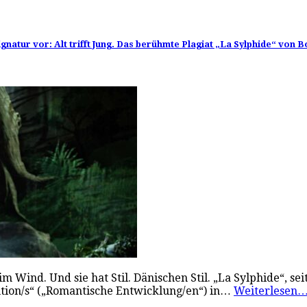
gnatur vor: Alt trifft Jung. Das berühmte Plagiat „La Sylphide“ von 
r im Wind. Und sie hat Stil. Dänischen Stil. „La Sylphide“,
tion/s“ („Romantische Entwicklung/en“) in…
Weiterlesen