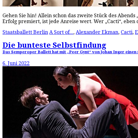
Gehen Sie hin! Allein schon das zweite Stück des Abends
Erfolg premiert, ist jede Anreise wert. Wer „Cacti“, ebe
Staatsballett Berlin
A Sort of...
,
Alexander Ekman
,
Cacti
,
E
Die bunteste Selbstfindung
Das Semperoper Ballett hat mit „Peer Gynt“ von Johan Inger einen
6. Juni 2022