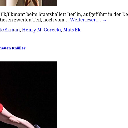
 „Ek/Ekman“ beim Staatsballett Berlin, aufgeführt in der 
n diesen zweiten Teil, noch vom…
Weiterlesen…
→
k/Ekman
,
Henry M. Gorecki
,
Mats Ek
 neuen Knüller