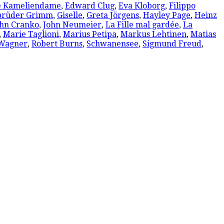
e Kameliendame
,
Edward Clug
,
Eva Kloborg
,
Filippo
brüder Grimm
,
Giselle
,
Greta Jörgens
,
Hayley Page
,
Heinz
ohn Cranko
,
John Neumeier
,
La Fille mal gardée
,
La
,
Marie Taglioni
,
Marius Petipa
,
Markus Lehtinen
,
Matias
 Wagner
,
Robert Burns
,
Schwanensee
,
Sigmund Freud
,