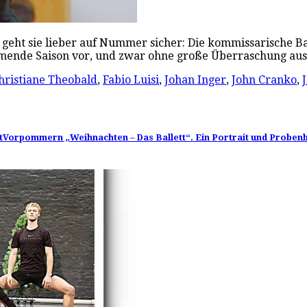
ür geht sie lieber auf Nummer sicher: Die kommissarische Ba
kommende Saison vor, und zwar ohne große Überraschung a
hristiane Theobald
,
Fabio Luisi
,
Johan Inger
,
John Cranko
,
ttVorpommern „Weihnachten – Das Ballett“. Ein Portrait und Probenb