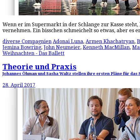
Wenn er im Supermarkt in der Schlange zur Kasse steht,
vernehmen. Ein bisschen schmeichelt so etwas, aber es 
diverse Compagnien
Adonai Luna
,
Armen Khachatryan
,
B
Jemina Bowring
,
John Neumeier
,
Kenneth MacMillan
,
Ma
Weihnachten - Das Ballett
Theorie und Praxis
Johannes Öhman und Sasha Waltz stellen ihre ersten Pläne für das S
28. April 2017