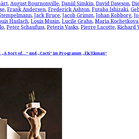
pärt
,
August Bournonville
,
Daniil Simkin
,
David Dawson
,
Di
se
,
Frank Andersen
,
Frederick Ashton
,
Futaba Ishizaki
,
Ge
 Stempelmann
,
Jack Bruce
,
Jacob Grimm
,
Johan Kobborg
,
J
ouis Haslach
,
Louis Musin
,
Lucile Grahn
,
Maria Kochetkova
lo
,
Peter Schaufuss
,
Peteris Vasks
,
Pierre Lacotte
,
Richard
mit „A Sort of…“ und „Cacti“ im Programm „Ek/Ekman“