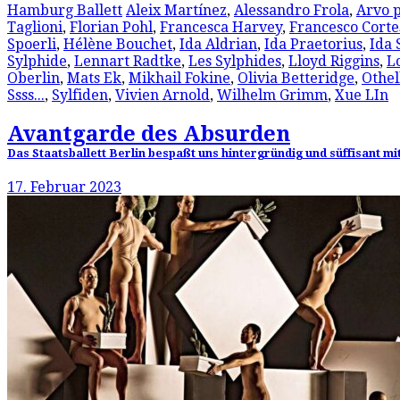
Hamburg Ballett
Aleix Martínez
,
Alessandro Frola
,
Arvo 
Taglioni
,
Florian Pohl
,
Francesca Harvey
,
Francesco Corte
Spoerli
,
Hélène Bouchet
,
Ida Aldrian
,
Ida Praetorius
,
Ida
Sylphide
,
Lennart Radtke
,
Les Sylphides
,
Lloyd Riggins
,
L
Oberlin
,
Mats Ek
,
Mikhail Fokine
,
Olivia Betteridge
,
Othel
Ssss...
,
Sylfiden
,
Vivien Arnold
,
Wilhelm Grimm
,
Xue LIn
Avantgarde des Absurden
Das Staatsballett Berlin bespaßt uns hintergründig und süffisant 
17. Februar 2023