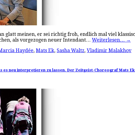
att meinen, er sei richtig froh, endlich mal viel klassisc
achen, als vorgezogen neuer Intendant…
Weiterlesen…
→
Marcia Haydée
,
Mats Ek
,
Sasha Waltz
,
Vladimir Malakhov
als es neu interpretieren zu lassen. Der Zeitgeist-Choreograf Mats Ek