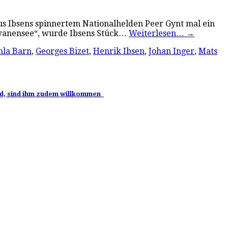
us Ibsens spinnertem Nationalhelden Peer Gynt mal ein
chwanensee“, wurde Ibsens Stück…
Weiterlesen…
→
la Barn
,
Georges Bizet
,
Henrik Ibsen
,
Johan Inger
,
Mats
 sind, sind ihm zudem willkommen