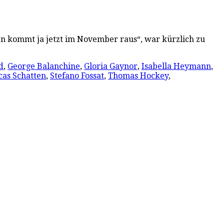
en kommt ja jetzt im November raus“, war kürzlich zu
d
,
George Balanchine
,
Gloria Gaynor
,
Isabella Heymann
,
cas Schatten
,
Stefano Fossat
,
Thomas Hockey
,