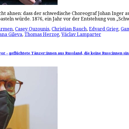
ht ahnen: dass der schwedische Choreograf Johan Inger a
 basteln würde. 1876, ein Jahr vor der Entstehung von „S
armen
,
Casey Ouzounis
,
Christian Bauch
,
Edvard Grieg
,
Gam
ana Gileva
,
Thomas Herzog
,
Václav Lamparter
/23 vor – geflüchtete Tänzer:innen aus Russland, die keine Russ:innen