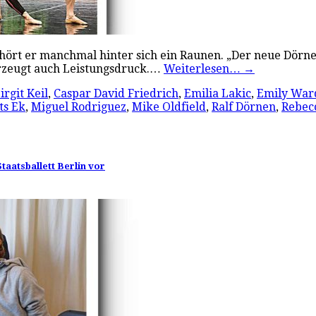
 hört er manchmal hinter sich ein Raunen. „Der neue Dörn
erzeugt auch Leistungsdruck.…
Weiterlesen…
→
irgit Keil
,
Caspar David Friedrich
,
Emilia Lakic
,
Emily War
ts Ek
,
Miguel Rodriguez
,
Mike Oldfield
,
Ralf Dörnen
,
Rebec
taatsballett Berlin vor