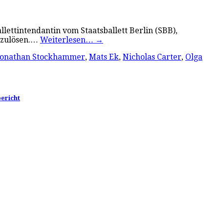
llettintendantin vom Staatsballett Berlin (SBB),
uszulösen.…
Weiterlesen…
→
Jonathan Stockhammer
,
Mats Ek
,
Nicholas Carter
,
Olga
ericht