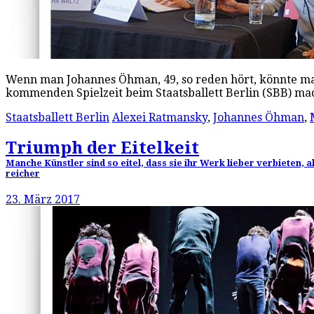
Wenn man Johannes Öhman, 49, so reden hört, könnte man gl
kommenden Spielzeit beim Staatsballett Berlin (SBB) m
Staatsballett Berlin
Alexei Ratmansky
,
Johannes Öhman
,
Triumph der Eitelkeit
Manche Künstler sind so eitel, dass sie ihr Werk lieber verbieten, 
reicher
23. März 2017