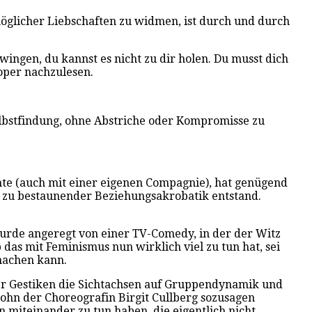
 möglicher Liebschaften zu widmen, ist durch und durch
zwingen, du kannst es nicht zu dir holen. Du musst dich
per nachzulesen.
Selbstfindung, ohne Abstriche oder Kompromisse zu
te (auch mit einer eigenen Compagnie), hat genügend
r zu bestaunender Beziehungsakrobatik entstand.
 wurde angeregt von einer TV-Comedy, in der der Witz
 das mit Feminismus nun wirklich viel zu tun hat, sei
 machen kann.
cher Gestiken die Sichtachsen auf Gruppendynamik und
Sohn der Choreografin Birgit Cullberg sozusagen
miteinander zu tun haben, die eigentlich nicht