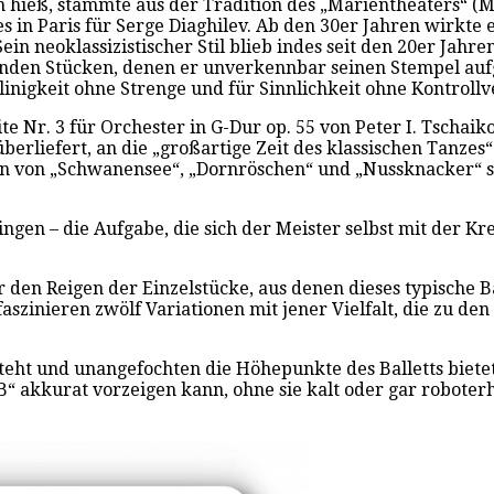
 hieß, stammte aus der Tradition des „Marientheaters“ (M
es in Paris für Serge Diaghilev. Ab den 30er Jahren wirkte
ein neoklassizistischer Stil blieb indes seit den 20er Jahr
enden Stücken, denen er unverkennbar seinen Stempel aufg
dlinigkeit ohne Strenge und für Sinnlichkeit ohne Kontrollv
te Nr. 3 für Orchester in G-Dur op. 55 von Peter I. Tscha
e überliefert, an die „großartige Zeit des klassischen Tanzes
en von „Schwanensee“, „Dornröschen“ und „Nussknacker“ s
gen – die Aufgabe, die sich der Meister selbst mit der Krea
 den Reigen der Einzelstücke, aus denen dieses typische 
szinieren zwölf Variationen mit jener Vielfalt, die zu de
teht und unangefochten die Höhepunkte des Balletts bietet. 
 B“ akkurat vorzeigen kann, ohne sie kalt oder gar roboter