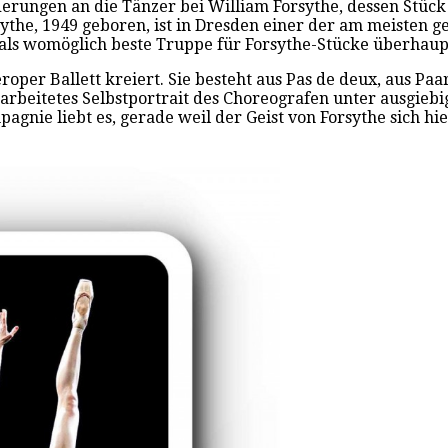
erungen an die Tänzer bei William Forsythe, dessen Stück
sythe, 1949 geboren, ist in Dresden einer der am meisten g
t als womöglich beste Truppe für Forsythe-Stücke überhau
roper Ballett kreiert. Sie besteht aus Pas de deux, aus P
rarbeitetes Selbstportrait des Choreografen unter ausgieb
nie liebt es, gerade weil der Geist von Forsythe sich hie