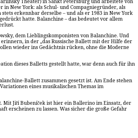
ariinsky Theater) in Sankt Petersburg und arbeitete von
 er in New York: als Schul- und Compagniegründer, als
en stets erkennbar derselbe – und als er 1983 in New York
edrückt hatte. Balanchine – das bedeutet vor allem
erlust.
ikowsky, dem Lieblingskomponisten von Balanchine. Und
“ erinnern, in der „das Russische Ballett mit der Hilfe der
ollen wieder ins Gedächtnis rücken, ohne die Moderne
tion dieses Balletts gestellt hatte, war denn auch für ihn
Balanchine-Ballett zusammen gesetzt ist. Am Ende stehen
n Variationen eines musikalischen Themas im
Mit Jiří Bubeníček ist hier ein Ballerino im Einsatz, der
haft erscheinen zu lassen. Was sicher die große Gefahr