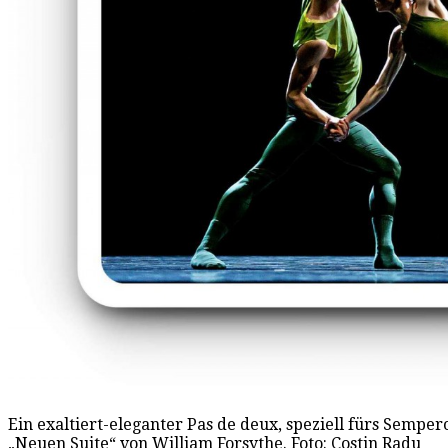
Ein exaltiert-eleganter Pas de deux, speziell fürs Sempero
„Neuen Suite“ von William Forsythe. Foto: Costin Radu