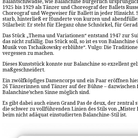
Balantschiwadse, wie Balanchine bürgerlich ursprünglich
1925 bis 1929 als Tänzer und Choreograf der Ballets Russ
Choreograf und Wegweiser für Ballett in jeder Hinsicht. S
starb, hinterließ er Hunderte von kurzen und abendfüll
Stilarbeit: Er steht für Eleganz ohne Schnörkel, für Gera
Das Stück „Thema und Variationen“ entstand 1947 zur Sui
das nicht zufällig. Das Stück soll, so ist es von Balanchin
Musik von Tschaikowsky erblühte“. Vulgo: Die Tradition
vergessen zu machen.
Dieses Kunststück konnte nur Balanchine so exzellent gelin
maßgeschneidert.
Ein zwölfköpfiges Damencorps und ein Paar eröffnen hier
26 Tänzerinnen und Tänzer auf der Bühne – dazwischen fa
Balanchine’schen Sinne möglich sind.
Es gibt dabei auch einen Grand Pas de deux, der zentral s
die schwer zu vollführenden Linien des Stils von „Mister
beim nicht adäquat einstudierten Balanchine-Stil ist.