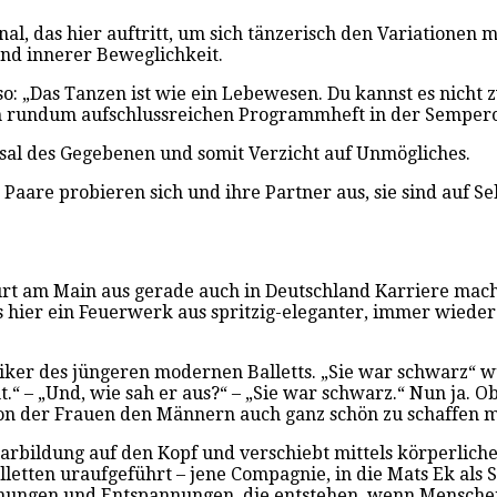
nal, das hier auftritt, um sich tänzerisch den Variationen
nd innerer Beweglichkeit.
 so: „Das Tanzen ist wie ein Lebewesen. Du kannst es nicht 
 rundum aufschlussreichen Programmheft in der Sempero
ksal des Gegebenen und somit Verzicht auf Unmögliches.
 Paare probieren sich und ihre Partner aus, sie sind auf 
rt am Main aus gerade auch in Deutschland Karriere mach
s hier ein Feuerwerk aus spritzig-eleganter, immer wiede
assiker des jüngeren modernen Balletts. „Sie war schwarz“
“ – „Und, wie sah er aus?“ – „Sie war schwarz.“ Nun ja. Ob
pation der Frauen den Männern auch ganz schön zu schaffen
Paarbildung auf den Kopf und verschiebt mittels körperli
lletten uraufgeführt – jene Compagnie, in die Mats Ek als 
nungen und Entspannungen, die entstehen, wenn Menschen 