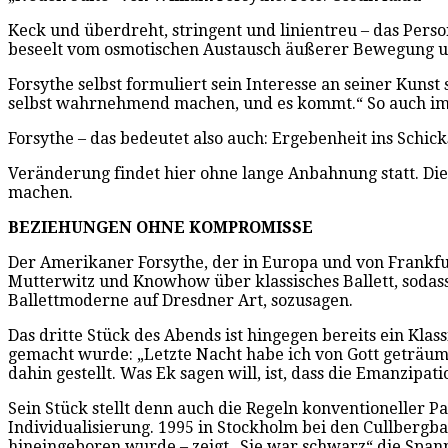
Keck und überdreht, stringent und linientreu – das Perso
beseelt vom osmotischen Austausch äußerer Bewegung u
Forsythe selbst formuliert sein Interesse an seiner Kunst
selbst wahrnehmend machen, und es kommt.“ So auch im
Forsythe – das bedeutet also auch: Ergebenheit ins Schic
Veränderung findet hier ohne lange Anbahnung statt. Die
machen.
BEZIEHUNGEN OHNE KOMPROMISSE
Der Amerikaner Forsythe, der in Europa und von Frankfu
Mutterwitz und Knowhow über klassisches Ballett, sodas
Ballettmoderne auf Dresdner Art, sozusagen.
Das dritte Stück des Abends ist hingegen bereits ein Kl
gemacht wurde: „Letzte Nacht habe ich von Gott geträumt.
dahin gestellt. Was Ek sagen will, ist, dass die Emanzi
Sein Stück stellt denn auch die Regeln konventioneller 
Individualisierung. 1995 in Stockholm bei den Cullbergba
hineingeboren wurde – zeigt „Sie war schwarz“ die Span