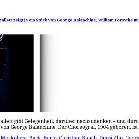
llett zeigt je ein Stück von George Balanchine, William Forsythe u
llett gibt Gelegenheit, darüber nachzudenken – und durch
on George Balanchine. Der Choreograf, 1904 geboren, ist
 Merkulova
,
Back
,
Berio
,
Christian Bauch
,
Duosi Zhu
,
Georg