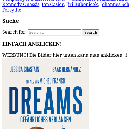
Kennedy Onassis
,
Jan Casier
,
Jiri Bubenicek
,
Johannes Sc
Forsythe
Suche
Search for:
EINFACH ANKLICKEN!
WERBUNG! Die Bilder hier unten kann man anklicken...!