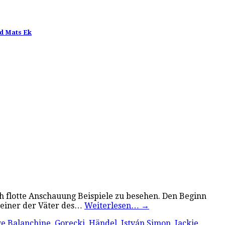
nd Mats Ek
 flotte Anschauung Beispiele zu besehen. Den Beginn
 einer der Väter des…
Weiterlesen…
→
e Balanchine
,
Gorecki
,
Händel
,
István Simon
,
Jackie