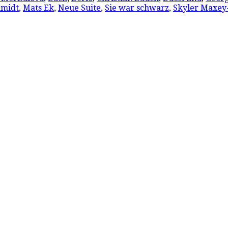
hmidt
,
Mats Ek
,
Neue Suite
,
Sie war schwarz
,
Skyler Maxey