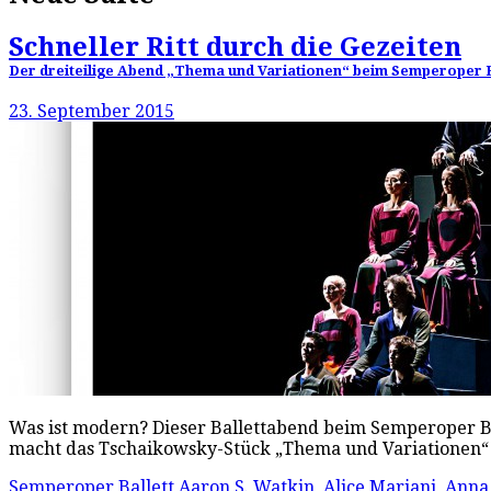
Schneller Ritt durch die Gezeiten
Der dreiteilige Abend „Thema und Variationen“ beim Semperoper Ba
23. September 2015
Was ist modern? Dieser Ballettabend beim Semperoper Ba
macht das Tschaikowsky-Stück „Thema und Variationen“ v
Semperoper Ballett
Aaron S. Watkin
,
Alice Mariani
,
Anna