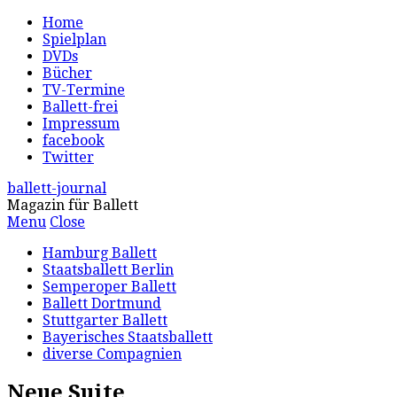
Home
Spielplan
DVDs
Bücher
TV-Termine
Ballett-frei
Impressum
facebook
Twitter
ballett-journal
Magazin für Ballett
Menu
Close
Hamburg Ballett
Staatsballett Berlin
Semperoper Ballett
Ballett Dortmund
Stuttgarter Ballett
Bayerisches Staatsballett
diverse Compagnien
Neue Suite