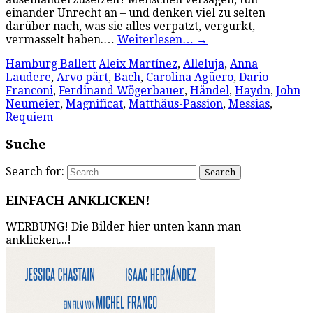
einander Unrecht an – und denken viel zu selten
darüber nach, was sie alles verpatzt, vergurkt,
vermasselt haben.…
Weiterlesen…
→
Hamburg Ballett
Aleix Martínez
,
Alleluja
,
Anna
Laudere
,
Arvo pärt
,
Bach
,
Carolina Agüero
,
Dario
Franconi
,
Ferdinand Wögerbauer
,
Händel
,
Haydn
,
John
Neumeier
,
Magnificat
,
Matthäus-Passion
,
Messias
,
Requiem
Suche
Search for:
EINFACH ANKLICKEN!
WERBUNG! Die Bilder hier unten kann man
anklicken...!