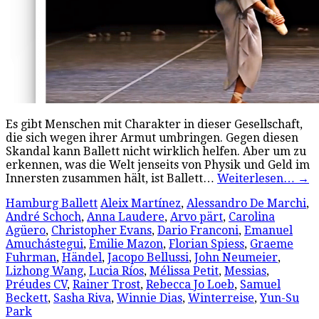
Es gibt Menschen mit Charakter in dieser Gesellschaft,
die sich wegen ihrer Armut umbringen. Gegen diesen
Skandal kann Ballett nicht wirklich helfen. Aber um zu
erkennen, was die Welt jenseits von Physik und Geld im
Innersten zusammen hält, ist Ballett…
Weiterlesen…
→
Hamburg Ballett
Aleix Martínez
,
Alessandro De Marchi
,
André Schoch
,
Anna Laudere
,
Arvo pärt
,
Carolina
Agüero
,
Christopher Evans
,
Dario Franconi
,
Emanuel
Amuchástegui
,
Emilie Mazon
,
Florian Spiess
,
Graeme
Fuhrman
,
Händel
,
Jacopo Bellussi
,
John Neumeier
,
Lizhong Wang
,
Lucia Ríos
,
Mélissa Petit
,
Messias
,
Préudes CV
,
Rainer Trost
,
Rebecca Jo Loeb
,
Samuel
Beckett
,
Sasha Riva
,
Winnie Dias
,
Winterreise
,
Yun-Su
Park