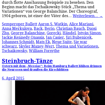
durch flotte Anschauung Beispiele zu besehen. Den
Beginn macht das Tschaikowsky-Stück „Thema und
Variationen“ von George Balanchine. Der Choreograf,
1904 geboren, ist einer der Väter des…
Weiterlesen…
→
Semperoper Ballett
Aaron S. Watkin
,
Alice Mariani
,
Anna Merkulova
,
Back
,
Berio
,
Christian Bauch
,
Duosi
Zhu
,
George Balanchine
,
Gorecki
,
Händel
,
István Simon
,
Jackie Kennedy Onassis
,
Jan Casier
,
Jiri Bubenicek
,
Johannes Schmidt
,
Mats Ek
,
Neue Suite
,
Sie war
schwarz
,
Skyler Maxey-Wert
,
Thema und Variationen
,
Tschaikowsky
,
William Forsythe
Steinbruch-Tänze
Ostern mit dem „Messias“: Beim Hamburg Ballett blühen drinnen
die Neurosen und draußen die Kirschblüten
6. April 2015