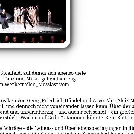
pielfeld, auf denen sich ebenso viele
 Tanz und Musik gehen hier eng
em Werbetrailer „Messias“ vom
zu Musiken von Georg Friedrich Händel und Arvo Pärt. Aleix
 will und dennoch nicht voneinander lassen kann. Über der
hend und unbarmherzig ­– und auch noch schief – ein groß
erstück „Warten auf Godot“ stammen könnte. Kein Blatt, n
he Schräge – die Lebens- und Überlebensbedingungen in di
ot auch noch tote Steine um sich im Kreis gelegt haben un