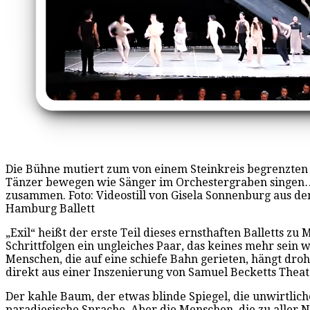
Die Bühne mutiert zum von einem Steinkreis begrenzten S
Tänzer bewegen wie Sänger im Orchestergraben singen…
zusammen. Foto: Videostill von Gisela Sonnenburg aus d
Hamburg Ballett
„Exil“ heißt der erste Teil dieses ernsthaften Balletts 
Schrittfolgen ein ungleiches Paar, das keines mehr sein
Menschen, die auf eine schiefe Bahn gerieten, hängt dro
direkt aus einer Inszenierung von Samuel Becketts Theat
Der kahle Baum, der etwas blinde Spiegel, die unwirtlic
paradiesische Sprache. Aber die Menschen, die zu aller N