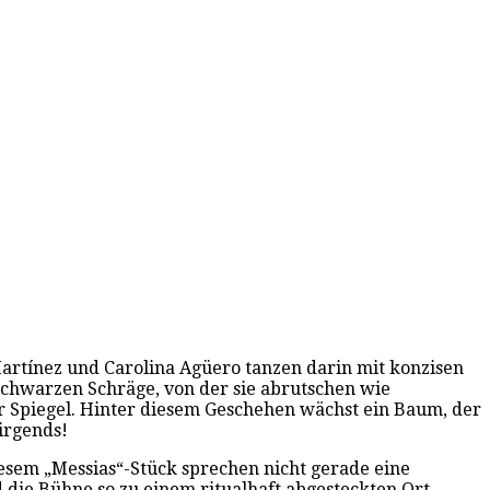
 Martínez und Carolina Agüero tanzen darin mit konzisen
 schwarzen Schräge, von der sie abrutschen wie
er Spiegel. Hinter diesem Geschehen wächst ein Baum, der
irgends!
esem „Messias“-Stück sprechen nicht gerade eine
d die Bühne so zu einem ritualhaft abgesteckten Ort