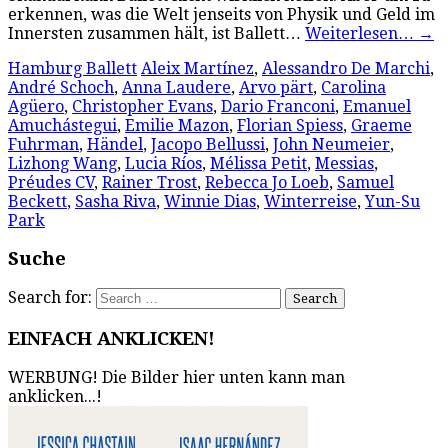
erkennen, was die Welt jenseits von Physik und Geld im
Innersten zusammen hält, ist Ballett…
Weiterlesen…
→
Hamburg Ballett
Aleix Martínez
,
Alessandro De Marchi
,
André Schoch
,
Anna Laudere
,
Arvo pärt
,
Carolina
Agüero
,
Christopher Evans
,
Dario Franconi
,
Emanuel
Amuchástegui
,
Emilie Mazon
,
Florian Spiess
,
Graeme
Fuhrman
,
Händel
,
Jacopo Bellussi
,
John Neumeier
,
Lizhong Wang
,
Lucia Ríos
,
Mélissa Petit
,
Messias
,
Préudes CV
,
Rainer Trost
,
Rebecca Jo Loeb
,
Samuel
Beckett
,
Sasha Riva
,
Winnie Dias
,
Winterreise
,
Yun-Su
Park
Suche
Search for:
EINFACH ANKLICKEN!
WERBUNG! Die Bilder hier unten kann man
anklicken...!