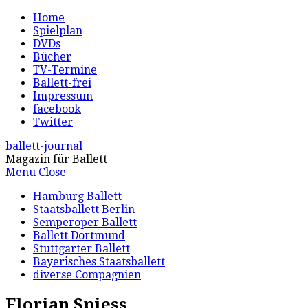
Home
Spielplan
DVDs
Bücher
TV-Termine
Ballett-frei
Impressum
facebook
Twitter
ballett-journal
Magazin für Ballett
Menu
Close
Hamburg Ballett
Staatsballett Berlin
Semperoper Ballett
Ballett Dortmund
Stuttgarter Ballett
Bayerisches Staatsballett
diverse Compagnien
Florian Spiess