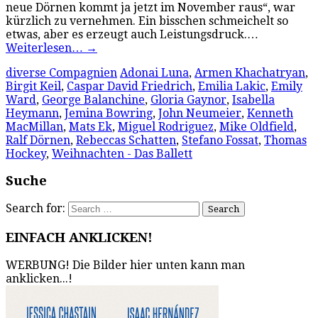
neue Dörnen kommt ja jetzt im November raus“, war
kürzlich zu vernehmen. Ein bisschen schmeichelt so
etwas, aber es erzeugt auch Leistungsdruck.…
Weiterlesen…
→
diverse Compagnien
Adonai Luna
,
Armen Khachatryan
,
Birgit Keil
,
Caspar David Friedrich
,
Emilia Lakic
,
Emily
Ward
,
George Balanchine
,
Gloria Gaynor
,
Isabella
Heymann
,
Jemina Bowring
,
John Neumeier
,
Kenneth
MacMillan
,
Mats Ek
,
Miguel Rodriguez
,
Mike Oldfield
,
Ralf Dörnen
,
Rebeccas Schatten
,
Stefano Fossat
,
Thomas
Hockey
,
Weihnachten - Das Ballett
Suche
Search for:
EINFACH ANKLICKEN!
WERBUNG! Die Bilder hier unten kann man
anklicken...!