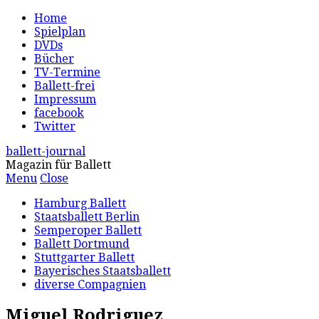
Home
Spielplan
DVDs
Bücher
TV-Termine
Ballett-frei
Impressum
facebook
Twitter
ballett-journal
Magazin für Ballett
Menu
Close
Hamburg Ballett
Staatsballett Berlin
Semperoper Ballett
Ballett Dortmund
Stuttgarter Ballett
Bayerisches Staatsballett
diverse Compagnien
Miguel Rodriguez