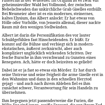
Finsternis in der Wüstenei. Im Original ist es zwar ein
geheimnisvoller Wald bei Vollmond, der zwischen
Nebelschwaden das unkirchliche Grab Giselles enthüllt.
Bei Neumeier aber ist es ein modernes, steinernes,
kaltes Elysium, das Albert anlockt: Er hat etwas von
Hölle oder Vorhölle, von Jenseits allemal, dieser nackte
Raum mit den wenigen Stellwänden.
Albert ist darin die Personifikation des vor lauter
Schuldgefühlen fast Hinscheidenden. Er büßt. Er
kommt auf die Bühne und verbiegt sich in modern-
ekstatischen, äußerst zerknirscht, aber auch
kompliziert unglücklich wirkenden Schritten. Der
fesche Bursche in ihm verschwand zu Gunsten eines
Renegaten. Ach, hätte er doch beizeiten so geliebt!
Dabei ist er ja fast so etwas ein Mörder. Er hat durch
seine Untreue und seine Feigheit die arme Giselle erst in
den Wahnsinn und dann in den schnellen Herztod
gejagt – und auch nach ihrem Ableben fiel es ihm
zunächst schwer, Verantwortung für sein Handeln zu
übernehmen.
Ihm begegnen jetzt passenderweise die Furien, die