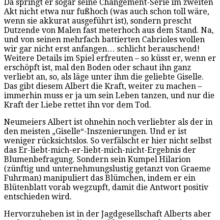
Da springt er sogar seine Changement-Serie im zweiten
Akt nicht etwa nur fußhoch (was auch schon toll wäre,
wenn sie akkurat ausgeführt ist), sondern prescht
Dutzende von Malen fast meterhoch aus dem Stand. Na,
und von seinen mehrfach battierten Cabrioles wollen
wir gar nicht erst anfangen… schlicht berauschend!
Weitere Details im Spiel erfreuten – so küsst er, wenn er
erschöpft ist, mal den Boden oder schaut ihn ganz
verliebt an, so, als läge unter ihm die geliebte Giselle.
Das gibt diesem Albert die Kraft, weiter zu machen –
immerhin muss er ja um sein Leben tanzen, und nur die
Kraft der Liebe rettet ihn vor dem Tod.
Neumeiers Albert ist ohnehin noch verliebter als der in
den meisten „Giselle“-Inszenierungen. Und er ist
weniger rücksichtslos. So verfälscht er hier nicht selbst
das Er-liebt-mich-er-liebt-mich-nicht-Ergebnis der
Blumenbefragung. Sondern sein Kumpel Hilarion
(zünftig und unternehmungslustig getanzt von Graeme
Fuhrman) manipuliert das Blümchen, indem er ein
Blütenblatt vorab wegzupft, damit die Antwort positiv
entschieden wird.
Hervorzuheben ist in der Jagdgesellschaft Alberts aber