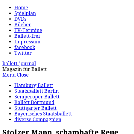
Home
Spielplan
DVDs
Bücher
TV-Termine
Ballett-frei
Impressum
facebook
Twitter
ballett-journal
Magazin für Ballett
Menu
Close
Hamburg Ballett
Staatsballett Berlin
Semperoper Ballett
Ballett Dortmund
Stuttgarter Ballett
Bayerisches Staatsballett
diverse Compagnien
Stolzer Mann, schamhafte Reue