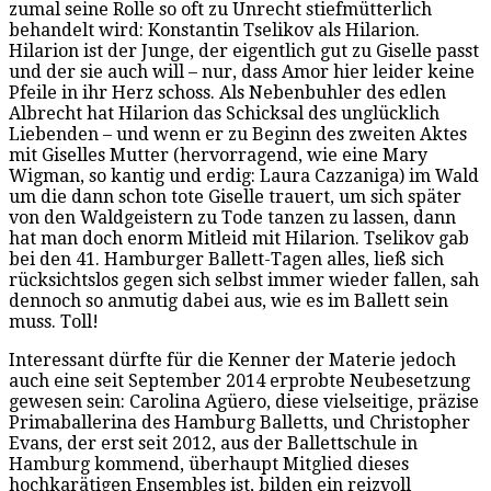
zumal seine Rolle so oft zu Unrecht stiefmütterlich
behandelt wird: Konstantin Tselikov als Hilarion.
Hilarion ist der Junge, der eigentlich gut zu Giselle passt
und der sie auch will – nur, dass Amor hier leider keine
Pfeile in ihr Herz schoss. Als Nebenbuhler des edlen
Albrecht hat Hilarion das Schicksal des unglücklich
Liebenden – und wenn er zu Beginn des zweiten Aktes
mit Giselles Mutter (hervorragend, wie eine Mary
Wigman, so kantig und erdig: Laura Cazzaniga) im Wald
um die dann schon tote Giselle trauert, um sich später
von den Waldgeistern zu Tode tanzen zu lassen, dann
hat man doch enorm Mitleid mit Hilarion. Tselikov gab
bei den 41. Hamburger Ballett-Tagen alles, ließ sich
rücksichtslos gegen sich selbst immer wieder fallen, sah
dennoch so anmutig dabei aus, wie es im Ballett sein
muss. Toll!
Interessant dürfte für die Kenner der Materie jedoch
auch eine seit September 2014 erprobte Neubesetzung
gewesen sein: Carolina Agüero, diese vielseitige, präzise
Primaballerina des Hamburg Balletts, und Christopher
Evans, der erst seit 2012, aus der Ballettschule in
Hamburg kommend, überhaupt Mitglied dieses
hochkarätigen Ensembles ist, bilden ein reizvoll