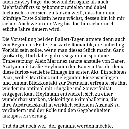
auch Hayley Page, die sowohl Arroganz als auch
Mehrfachflirts so gekonnt zu spielen und dabei
technisch so versiert zu tanzen weiß, dass hier eine
künftige Erste Solistin heran wächst, dessen bin ich mir
sicher. Auch wenn der Weg bis dorthin sicher noch
etliche Jahre dauern wird.
Die Vorstellung bei den Ballett-Tagen atmete denn auch
von Beginn bis Ende jene zarte Romantik, die unbedingt
Vorbild sein sollte, wenn man dieses Stück macht. Ganz
großartig. Und dabei gab es sogar eine spontane
Umbesetzung: Aleix Martínez tanzte anstelle von Karen
Azatyan mit Leslie Heylmann den Bauern-Pas-de-deux,
diese furios-verliebte Einlage im ersten Akt. Ein schönes
Paar, wobei Martínez mit eleganten Riesensprüngen
und feinem Blickkontakt zur Partnerin erfreute, sie ihm
wiederum optimal mit Hingabe und Souveränität
entgegen kam. Heylmann entwickelt sich zu einer
wunderbar starken, vielseitigen Primaballerina, die
ihre Ausdruckskraft in wirklich seltenem Ausmaß zu
verändern und der Rolle und den Gegebenheiten
anzupassen vermag.
Und da ist noch wer, der genannt werden möchte,