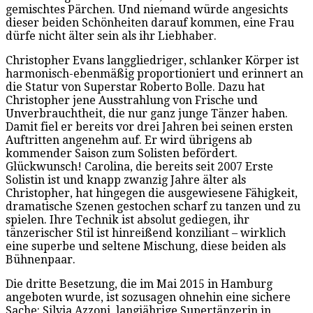
gemischtes Pärchen. Und niemand würde angesichts
dieser beiden Schönheiten darauf kommen, eine Frau
dürfe nicht älter sein als ihr Liebhaber.
Christopher Evans langgliedriger, schlanker Körper ist
harmonisch-ebenmäßig proportioniert und erinnert an
die Statur von Superstar Roberto Bolle. Dazu hat
Christopher jene Ausstrahlung von Frische und
Unverbrauchtheit, die nur ganz junge Tänzer haben.
Damit fiel er bereits vor drei Jahren bei seinen ersten
Auftritten angenehm auf. Er wird übrigens ab
kommender Saison zum Solisten befördert.
Glückwunsch! Carolina, die bereits seit 2007 Erste
Solistin ist und knapp zwanzig Jahre älter als
Christopher, hat hingegen die ausgewiesene Fähigkeit,
dramatische Szenen gestochen scharf zu tanzen und zu
spielen. Ihre Technik ist absolut gediegen, ihr
tänzerischer Stil ist hinreißend konziliant – wirklich
eine superbe und seltene Mischung, diese beiden als
Bühnenpaar.
Die dritte Besetzung, die im Mai 2015 in Hamburg
angeboten wurde, ist sozusagen ohnehin eine sichere
Sache: Silvia Azzoni, langjährige Supertänzerin in