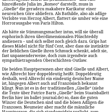
hinreißende Julia im „Romeo“ darstellt, muss in
„Giselle“ die geradezu makabere Karikatur einer
neureichen Göre abliefern. Als Bathilde, also als adlige
Verlobte von Herzog Albert, flattert sie umher wie eine
Horrorausgabe von Paris Hilton.
Als hätte sie Stimmungsmacher intus, will sie überall
euphorisch ihren überdimensionalen Plüschteddy
andienern – und sich selbst noch gleich dazu. Grips hat
dieses Mädel nicht für fünf Cent, aber dass sie instinktiv
der lieblichen Giselle ihren Schmuck schenkt, adelt sie,
fast unpassenderweise, doch zum irgendwie auch
sympathietragenden Oberschichten-Outlaw.
Die beiden Hauptpersonen aber sind Giselle und Albert,
wie Albrecht hier doppeldeutig heißt. Doppeldeutig
deshalb, weil Albrecht ein eindeutig deutscher Name
ist, hingegen Albert auch auf Französisch bekannt
klingt. Nun ist es in der traditionellen „Giselle“ (siehe
die Texte über Patrice Barts „Giselle“ beim Staatsballett
Berlin hier im ballet-journal.de) so, dass die guten
Winzer die Deutschen sind und die bösen Adligen die
Franzosen. Neumeier aber macht die männliche
Hauptperson, die sich standeswidrig verliebt, zum