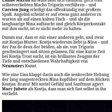
Emilie Mazon
als Nina lässt sich vielmehr gern vom
selbstverliebten Macho Trigorin verführen – und
Carsten Jung
erledigt das offenkundig mit großem
Spaß. Angelnd scheint er auf etwas ganz anderes zu
warten als auf einen kalten Fisch – und als die
langhaarige Nina auftaucht und gleich Körperkontakt
mit ihm sucht, ist er nicht mehr zu halten.
Dumm nur, dass er mit einer anderen geht, und zwar
mit Kostjas Mutter. Kostja wiederum liebt ja Nina – und
der Pas de deux der beiden, als sie, von Trigorin
geschwängert und sitzen gelassen, für eine kurze Zeit
bei Kostja Trost sucht, ist ein brillantes Zeugnis der
Tiefe und entschiedenen Wahrhaftigkeit von
Neumeier
s Kunst.
Wie eine Eins klappt darin auch die senkrechte Hebung
der lang ausgestreckten Nina kopfüber auf dem Rücken
Kostjas. Bravo! Mit soviel Gefühl und Sanftmut agiert
Marc Jubete
als Kostja, dass man sich fast selbst in ihn
verliebt.