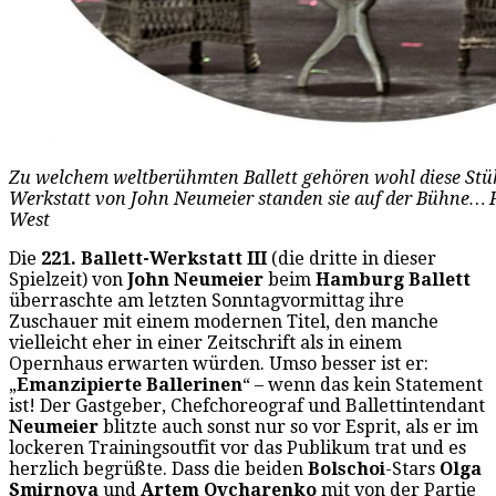
Zu welchem weltberühmten Ballett gehören wohl diese Stühl
Werkstatt von John Neumeier standen sie auf der Bühne… F
West
Die
221. Ballett-Werkstatt
III
(die dritte in dieser
Spielzeit) von
John Neumeier
beim
Hamburg Ballett
überraschte am letzten Sonntagvormittag ihre
Zuschauer mit einem modernen Titel, den manche
vielleicht eher in einer Zeitschrift als in einem
Opernhaus erwarten würden. Umso besser ist er:
„
Emanzipierte Ballerinen
“ – wenn das kein Statement
ist! Der Gastgeber, Chefchoreograf und Ballettintendant
Neumeier
blitzte auch sonst nur so vor Esprit, als er im
lockeren Trainingsoutfit vor das Publikum trat und es
herzlich begrüßte. Dass die beiden
Bolschoi
-Stars
Olga
Smirnova
und
Artem Ovcharenko
mit von der Partie