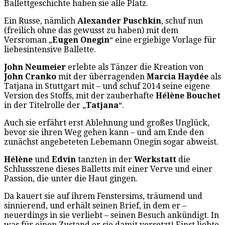
Ballettgeschichte haben sie alle Platz.
Ein Russe, nämlich
Alexander Puschkin
, schuf nun
(freilich ohne das gewusst zu haben) mit dem
Versroman „
Eugen Onegin
“ eine ergiebige Vorlage für
liebesintensive Ballette.
John Neumeier
erlebte als Tänzer die Kreation von
John Cranko
mit der überragenden
Marcia Haydée
als
Tatjana in Stuttgart mit – und schuf 2014 seine eigene
Version des Stoffs, mit der zauberhafte
Hélène Bouchet
in der Titelrolle der „
Tatjana
“.
Auch sie erfährt erst Ablehnung und großes Unglück,
bevor sie ihren Weg gehen kann – und am Ende den
zunächst angebeteten Lebemann Onegin sogar abweist.
Hélène
und
Edvin
tanzten in der
Werkstatt
die
Schlussszene dieses Balletts mit einer Verve und einer
Passion, die unter die Haut gingen.
Da kauert sie auf ihrem Fenstersims, träumend und
sinnierend, und erhält seinen Brief, in dem er –
neuerdings in sie verliebt – seinen Besuch ankündigt. In
was für einen Zustand er sie damit versetzt! Einst liebte