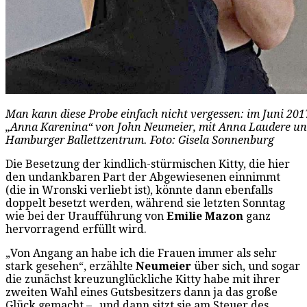
Man kann diese Probe einfach nicht vergessen: im Juni 2017
„Anna Karenina“ von John Neumeier, mit Anna Laudere un
Hamburger Ballettzentrum. Foto: Gisela Sonnenburg
Die Besetzung der kindlich-stürmischen Kitty, die hier
den undankbaren Part der Abgewiesenen einnimmt
(die in Wronski verliebt ist), könnte dann ebenfalls
doppelt besetzt werden, während sie letzten Sonntag
wie bei der Uraufführung von
Emilie Mazon
ganz
hervorragend erfüllt wird.
„Von Angang an habe ich die Frauen immer als sehr
stark gesehen“, erzählte
Neumeier
über sich, und sogar
die zunächst kreuzunglückliche Kitty habe mit ihrer
zweiten Wahl eines Gutsbesitzers dann ja das große
Glück gemacht – „und dann sitzt sie am Steuer des