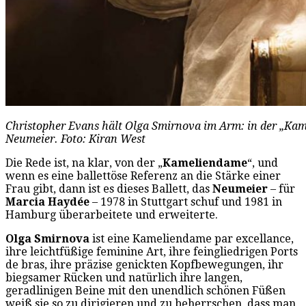
Christopher Evans hält Olga Smirnova im Arm: in der „Kame
Neumeier. Foto: Kiran West
Die Rede ist, na klar, von der „
Kameliendame
“, und
wenn es eine ballettöse Referenz an die Stärke einer
Frau gibt, dann ist es dieses Ballett, das
Neumeier
– für
Marcia Haydée
– 1978 in Stuttgart schuf und 1981 in
Hamburg überarbeitete und erweiterte.
Olga Smirnova
ist eine Kameliendame par excellance,
ihre leichtfüßige feminine Art, ihre feingliedrigen Ports
de bras, ihre präzise genickten Kopfbewegungen, ihr
biegsamer Rücken und natürlich ihre langen,
geradlinigen Beine mit den unendlich schönen Füßen
weiß sie so zu dirigieren und zu beherrschen, dass man