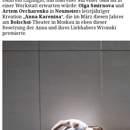
Dann ein Highlight, das man eher auf einer Gala als in
einer Werkstatt erwarten würde:
Olga Smirnova
und
Artem Ovcharenko
in
Neumeier
s letztjähriger
Kreation „
Anna Karenina
“, die im März diesen Jahres
am
Bolschoi
-Theater in Moskau in eben dieser
Besetzung der Anna und ihres Liebhabers Wronski
premierte.