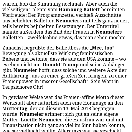
waren, hob die Stimmung nochmals. Aber auch die
vielseitigen Talente vom
Hamburg Ballett
bereiteten
Vorfreude: Der Programmzettel verhieß Ausschnitte
aus beliebten Balletten
Neumeier
s mit teils ganz neuer,
teils bereits bejubelten Besetzungen. Der Untertitel
nannte außerdem das Bild der Frauen in
Neumeier
s
Balletten – zweifelsohne etwas, das man sehen möchte.
Zunächst begrüßte der Ballettboss die „
Mee, too
“-
Bewegung als aktuellste Wirkung feministischen
Bebens und betonte, dass sie aus den USA komme – wo
es eben nicht nur
Donald Trump
und seine Anhänger
gibt.
Neumeier
hofft, dass solche und weitere Akte der
Aufklärung „uns zu einer großen Zeit bringen, zu einer
Frauenpower in unserer Gesellschaft“. Sein Wort in
Terpsichores Ohr!
In gewisser Weise war das Frauen-affine Motto dieser
Werkstatt aber natürlich auch eine Hommage an den
Muttertag
, der an diesem 13. Mai 2018 begangen
wurde.
Neumeier
erinnert sich gut an seine eigene
Mutter,
Lucille Neumeier
, die Hausfrau war und mit
Emanzipation nicht ganz so viel im Sinn haben konnte,
wie sie vielleicht wollte. Allerdings war sie geschickt