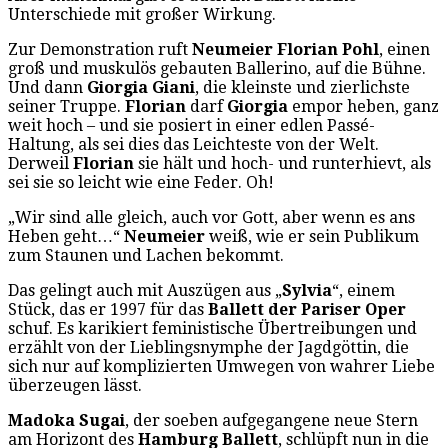
Unterschiede mit großer Wirkung.
Zur Demonstration ruft
Neumeier Florian Pohl
, einen
groß und muskulös gebauten Ballerino, auf die Bühne.
Und dann
Giorgia Giani
, die kleinste und zierlichste
seiner Truppe.
Florian
darf
Giorgia
empor heben, ganz
weit hoch – und sie posiert in einer edlen Passé-
Haltung, als sei dies das Leichteste von der Welt.
Derweil
Florian
sie hält und hoch- und runterhievt, als
sei sie so leicht wie eine Feder. Oh!
„Wir sind alle gleich, auch vor Gott, aber wenn es ans
Heben geht…“
Neumeier
weiß, wie er sein Publikum
zum Staunen und Lachen bekommt.
Das gelingt auch mit Auszügen aus „
Sylvia
“, einem
Stück, das er 1997 für das
Ballett der Pariser Oper
schuf. Es karikiert feministische Übertreibungen und
erzählt von der Lieblingsnymphe der Jagdgöttin, die
sich nur auf komplizierten Umwegen von wahrer Liebe
überzeugen lässt.
Madoka Sugai
, der soeben aufgegangene neue Stern
am Horizont des
Hamburg Ballett
, schlüpft nun in die