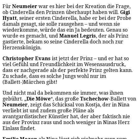
Für
Neumeier
war es hier bei der Kreation die Frage,
ob Cinderella den Prinzen überhaupt haben will.
Gigi
Hyatt
, seiner ersten Cinderella, habe er bei der Probe
damals gesagt, sie solle rausgehen – und wenn sie
wiederkomme, würde das ein Ja bedeuten. Genau so
wurde es gemacht, und
Manuel Legris
, der als Prinz
gastierte, bekam so seine Cinderella doch noch zur
Herzenskönigin.
Christopher Evans
ist jetzt der Prinz – und er hat so
viel Gefühl und Freundlichkeit im Wesensausdruck,
dass er nachgerade als der perfekte Prinz gelten kann.
Zu schade, dass es solche Jungs wohl nur im
(Ballett-)Märchen gibt!
Und nicht mal da bekommen sie immer, was ihnen
gebührt. „
Die Möwe
“, das große
Tschechow
-Ballett von
Neumeier
, zeigt das Schicksal von Kostja, der in Nina
verliebt ist und zudem große Pläne als
avantgardistischer Künstler hat, der aber faktisch nie
aus der Provinz raus und noch weniger in Ninas Herz
Einlass findet.