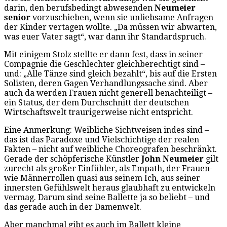
darin, den berufsbedingt abwesenden
Neumeier
senior
vorzuschieben, wenn sie unliebsame Anfragen
der Kinder vertagen wollte. „Da müssen wir abwarten,
was euer Vater sagt“, war dann ihr Standardspruch.
Mit einigem Stolz stellte er dann fest, dass in seiner
Compagnie die Geschlechter gleichberechtigt sind –
und: „Alle Tänze sind gleich bezahlt“, bis auf die Ersten
Solisten, deren Gagen Verhandlungssache sind. Aber
auch da werden Frauen nicht generell benachteiligt –
ein Status, der dem Durchschnitt der deutschen
Wirtschaftswelt traurigerweise nicht entspricht.
Eine Anmerkung: Weibliche Sichtweisen indes sind –
das ist das Paradoxe und Vielschichtige der realen
Fakten – nicht auf weibliche Choreografen beschränkt.
Gerade der schöpferische Künstler
John Neumeier
gilt
zurecht als großer Einfühler, als Empath, der Frauen-
wie Männerrollen quasi aus seinem Ich, aus seiner
innersten Gefühlswelt heraus glaubhaft zu entwickeln
vermag. Darum sind seine Ballette ja so beliebt – und
das gerade auch in der Damenwelt.
Aber manchmal gibt es auch im Ballett kleine