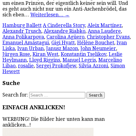
um einen Prinzen, der eigentlich keiner sein will. Und
es geht auch nicht nur um ein Anti-Aschenbrödel, das
sich eben…
Weiterlesen…
→
Hamburg Ballett
A Cinderella Story
,
Aleix Martínez
,
Alexandr Trusch
,
Alexandre Riabko
,
Anna Laudere
,
Anna Polikarpova
,
Carolina Agüero
,
Christopher Evans
,
Emanuel Amástagui
,
Gigi Hyatt
,
Hélène Bouchet
,
Ivan
Liska
,
Ivan Urban
,
Janusz Mazon
,
John Neumeier
,
Jürgen Rose
,
Kiran West
,
Konstantin Tselikov
,
Leslie
Heylmann
,
Lloyd Riggins
,
Manuel Legris
,
Marcelino
Libao
,
rosalie
,
Sergej Prokofjew
,
Silvia Azzoni
,
Simon
Hewett
Suche
Search for:
EINFACH ANKLICKEN!
WERBUNG! Die Bilder hier unten kann man
anklicken...!