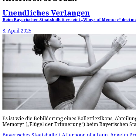
Unendliches Verlangen
Beim Bayerischen Staatsballett vereint „Wings of Memory“ drei mode
8. April 2025
Es ist wie die Bebilderung eines Ballettlexikons, Abteil
Memory“ („Flügel der Erinnerung“) beim Bayerischen Staats
Bayerisches Staatsballett
Afternoon of a Faun
,
Angelin Pre