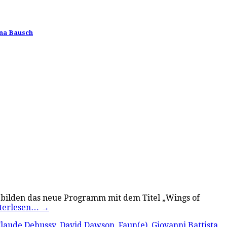
ina Bausch
ke bilden das neue Programm mit dem Titel „Wings of
terlesen…
→
laude Debussy
,
David Dawson
,
Faun(e)
,
Giovanni Battista