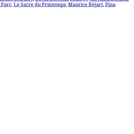
 Parc
,
Le Sacre du Printemps
,
Maurice Béjart
,
Pina