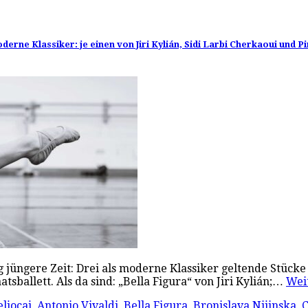
rne Klassiker: je einen von Jiri Kylián, Sidi Larbi Cherkaoui und P
ung jüngere Zeit: Drei als moderne Klassiker geltende Stüc
ballett. Als da sind: „Bella Figura“ von Jiri Kylián;…
Wei
ljocaj
,
Antonio Vivaldi
,
Bella Figura
,
Bronislava Nijinska
,
C