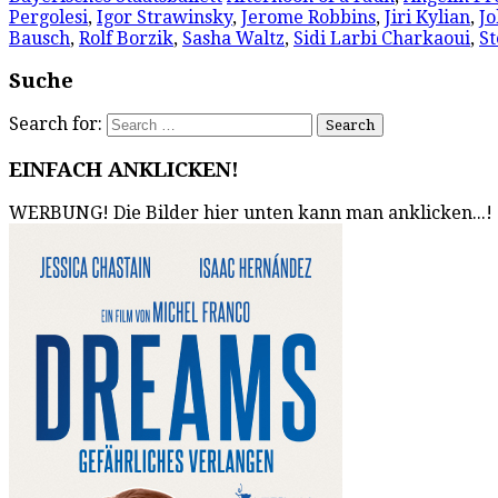
Pergolesi
,
Igor Strawinsky
,
Jerome Robbins
,
Jiri Kylian
,
J
Bausch
,
Rolf Borzik
,
Sasha Waltz
,
Sidi Larbi Charkaoui
,
S
Suche
Search for:
EINFACH ANKLICKEN!
WERBUNG! Die Bilder hier unten kann man anklicken...!