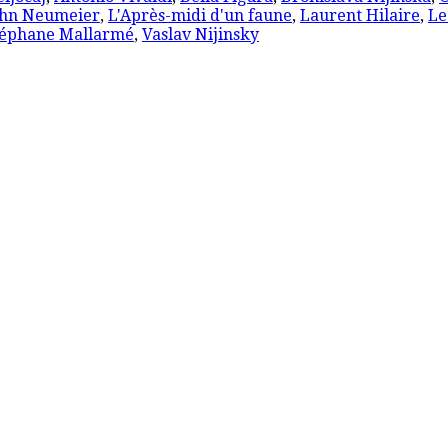
ohn Neumeier
,
L'Après-midi d'un faune
,
Laurent Hilaire
,
Le
téphane Mallarmé
,
Vaslav Nijinsky