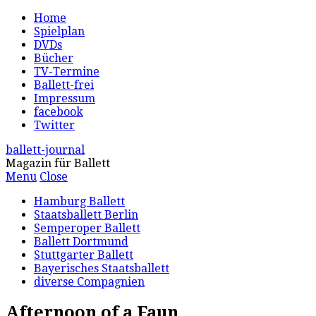
Home
Spielplan
DVDs
Bücher
TV-Termine
Ballett-frei
Impressum
facebook
Twitter
ballett-journal
Magazin für Ballett
Menu
Close
Hamburg Ballett
Staatsballett Berlin
Semperoper Ballett
Ballett Dortmund
Stuttgarter Ballett
Bayerisches Staatsballett
diverse Compagnien
Afternoon of a Faun