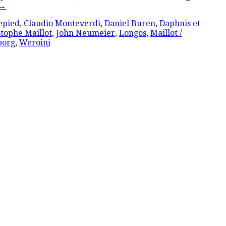
→
epied
,
Claudio Monteverdi
,
Daniel Buren
,
Daphnis et
stophe Maillot
,
John Neumeier
,
Longos
,
Maillot /
borg
,
Weroini