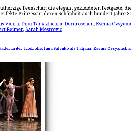
utherzige Feenschar, die elegant gekleideten Festgäste, di
perfekte Prinzessin, deren Schönheit auch hundert Jahre 
is Vieira
,
Dinu Tamazlacaru
,
Dornröschen
,
Ksenia Ovsyani
ert Reimer
,
Sarah Mestrovic
lter in der Titelrolle, Iana Salenko als Tatjana, Ksenia Ovsyanick 