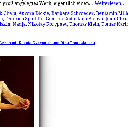
in groß angelegtes Werk, eigentlich einen…
Weiterlesen…
k Ghalu
,
Aurora Dickie
,
Barbara Schroeder
,
Benjamin Mill
ra
,
Federico Spallitta
,
Gentian Doda
,
Iana Balova
,
Jean-Chri
iskin
,
Nadja
,
Nikolay Korypaev
,
Thomas Klein
,
Tomas Karl
Berlin mit Ksenia Ovsyanick und Dinu Tamazlacaru