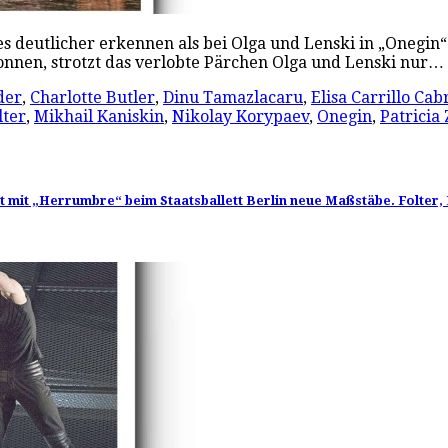
es deutlicher erkennen als bei Olga und Lenski in „Onegin
onnen, strotzt das verlobte Pärchen Olga und Lenski nur…
der
,
Charlotte Butler
,
Dinu Tamazlacaru
,
Elisa Carrillo Cab
ter
,
Mikhail Kaniskin
,
Nikolay Korypaev
,
Onegin
,
Patricia
 mit „Herrumbre“ beim Staatsballett Berlin neue Maßstäbe. Folter, 