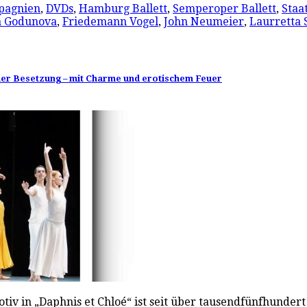
pagnien
,
DVDs
,
Hamburg Ballett
,
Semperoper Ballett
,
Staat
a Godunova
,
Friedemann Vogel
,
John Neumeier
,
Laurretta
neuer Besetzung – mit Charme und erotischem Feuer
iv in „Daphnis et Chloé“ ist seit über tausendfünfhundert