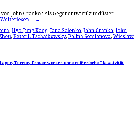
“ von John Cranko? Als Gegenentwurf zur düster-
Weiterlesen…
→
rera
,
Hyo-Jung Kang
,
Iana Salenko
,
John Cranko
,
John
 Zhou
,
Peter I. Tschaikowsky
,
Polina Semionova
,
Wieslaw
Lager, Terror, Trauer werden ohne reißerische Plakativität