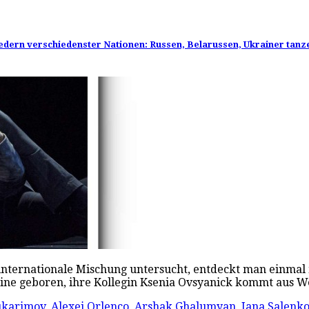
iedern verschiedenster Nationen: Russen, Belarussen, Ukrainer tanze
 internationale Mischung untersucht, entdeckt man einmal
aine geboren, ihre Kollegin Ksenia Ovsyanick kommt aus 
ukarimov
,
Alexei Orlenco
,
Arshak Ghalumyan
,
Iana Salenk