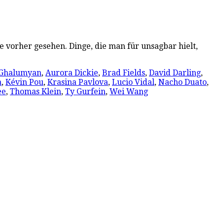
e vorher gesehen. Dinge, die man für unsagbar hielt,
 Ghalumyan
,
Aurora Dickie
,
Brad Fields
,
David Darling
,
a
,
Kévin Pou
,
Krasina Pavlova
,
Lucio Vidal
,
Nacho Duato
,
ee
,
Thomas Klein
,
Ty Gurfein
,
Wei Wang