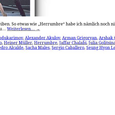
hreiben. So etwas wie „Herrumbre“ habe ich nämlich noch ni
 zu…
Weiterlesen…
→
bdukarimov
,
Alexander Akulov
,
Arman Grigoryan
,
Arshak
o
,
Heiner Müller
,
Herrumbre
,
Jaffar Chalabi
,
Julia Golitsin
edro Alcalde
,
Sacha Males
,
Sergio Caballero
,
Seung Hyon L