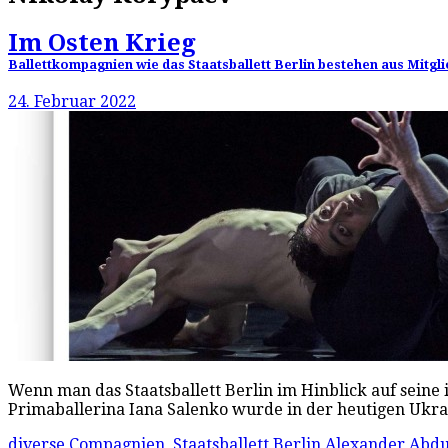
Im Osten Krieg
Ballettkompagnien wie das Staatsballett Berlin bestehen aus Mitgl
24. Februar 2022
Wenn man das Staatsballett Berlin im Hinblick auf seine
Primaballerina Iana Salenko wurde in der heutigen Ukr
diverse Compagnien
,
Staatsballett Berlin
Alexander Abd