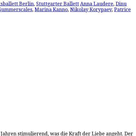
sballett Berlin
,
Stuttgarter Ballett
Anna Laudere
,
Dinu
 Summerscales
,
Marina Kanno
,
Nikolay Korypaev
,
Patrice
 Jahren stimulierend, was die Kraft der Liebe angeht. Der