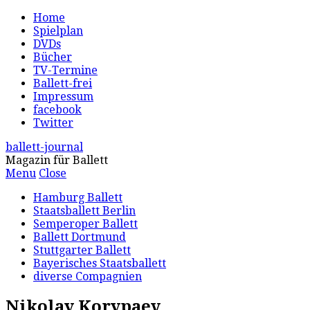
Home
Spielplan
DVDs
Bücher
TV-Termine
Ballett-frei
Impressum
facebook
Twitter
ballett-journal
Magazin für Ballett
Menu
Close
Hamburg Ballett
Staatsballett Berlin
Semperoper Ballett
Ballett Dortmund
Stuttgarter Ballett
Bayerisches Staatsballett
diverse Compagnien
Nikolay Korypaev