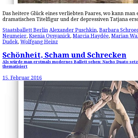
Das heitere Glück eines verliebten Paares, wo kann man 
dramatischen Titelfigur und der depressiven Tatjana ers
Staatsballett Berlin
Alexander Puschkin
,
Barbara Schroe
Neumeier
,
Ksenia Ovsyanick
,
Marcia Haydée
,
Marian Wal
Dudek
,
Wolfgang Heinz
Schönheit, Scham und Schrecken
Als würde man erstmals modernes Ballett sehen: Nacho Duato setzt
thematisiert
15. Februar 2016