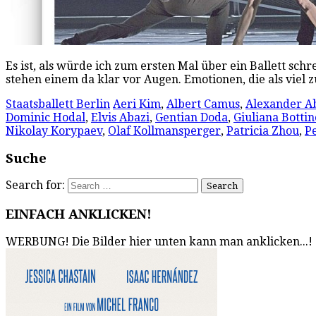
Es ist, als würde ich zum ersten Mal über ein Ballett sc
stehen einem da klar vor Augen. Emotionen, die als viel
Staatsballett Berlin
Aeri Kim
,
Albert Camus
,
Alexander A
Dominic Hodal
,
Elvis Abazi
,
Gentian Doda
,
Giuliana Bottin
Nikolay Korypaev
,
Olaf Kollmansperger
,
Patricia Zhou
,
P
Suche
Search for:
EINFACH ANKLICKEN!
WERBUNG! Die Bilder hier unten kann man anklicken...!