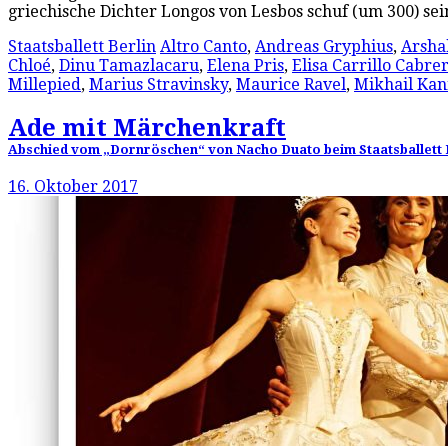
griechische Dichter Longos von Lesbos schuf (um 300) se
Staatsballett Berlin
Altro Canto
,
Andreas Gryphius
,
Arsha
Chloé
,
Dinu Tamazlacaru
,
Elena Pris
,
Elisa Carrillo Cabre
Millepied
,
Marius Stravinsky
,
Maurice Ravel
,
Mikhail Kan
Ade mit Märchenkraft
Abschied vom „Dornröschen“ von Nacho Duato beim Staatsballett 
16. Oktober 2017