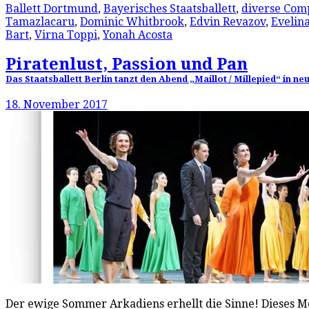
Ballett Dortmund
,
Bayerisches Staatsballett
,
diverse Com
Tamazlacaru
,
Dominic Whitbrook
,
Edvin Revazov
,
Evelin
Bart
,
Virna Toppi
,
Yonah Acosta
Piratenlust, Passion und Pan
Das Staatsballett Berlin tanzt den Abend „Maillot / Millepied“ in 
18. November 2017
Der ewige Sommer Arkadiens erhellt die Sinne! Dieses Mot