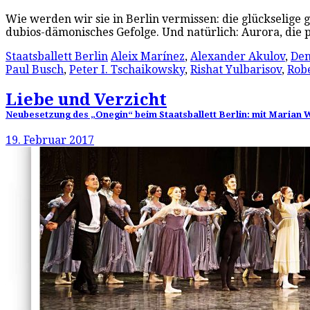
Wie werden wir sie in Berlin vermissen: die glückselige g
dubios-dämonisches Gefolge. Und natürlich: Aurora, die 
Staatsballett Berlin
Aleix Marínez
,
Alexander Akulov
,
Den
Paul Busch
,
Peter I. Tschaikowsky
,
Rishat Yulbarisov
,
Rob
Liebe und Verzicht
Neubesetzung des „Onegin“ beim Staatsballett Berlin: mit Marian Wa
19. Februar 2017