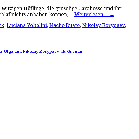
e witzigen Höflinge, die gruselige Carabosse und ihr
Schlaf nichts anhaben können,…
Weiterlesen…
→
ck
,
Luciana Voltolini
,
Nacho Duato
,
Nikolay Korypaev
,
als Olga und Nikolay Korypaev als Gremin