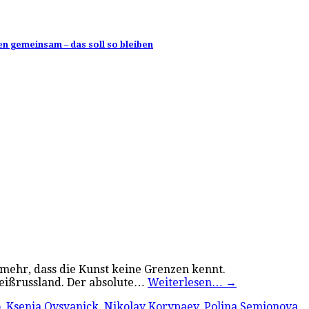
n gemeinsam – das soll so bleiben
 mehr, dass die Kunst keine Grenzen kennt.
Weißrussland. Der absolute…
Weiterlesen…
→
o
,
Ksenia Ovsyanick
,
Nikolay Korypaev
,
Polina Semionova