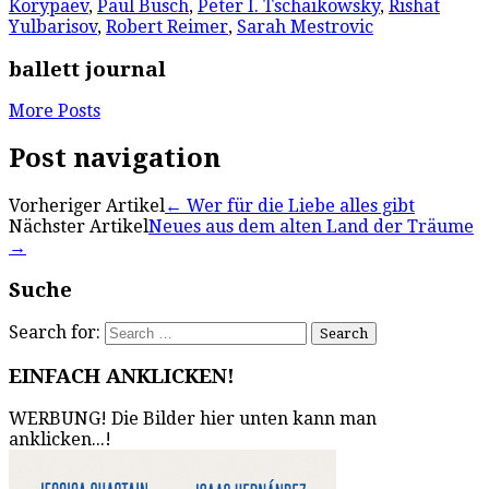
Korypaev
,
Paul Busch
,
Peter I. Tschaikowsky
,
Rishat
Yulbarisov
,
Robert Reimer
,
Sarah Mestrovic
ballett journal
More Posts
Post navigation
Vorheriger Artikel
←
Wer für die Liebe alles gibt
Nächster Artikel
Neues aus dem alten Land der Träume
→
Suche
Search for:
EINFACH ANKLICKEN!
WERBUNG! Die Bilder hier unten kann man
anklicken...!