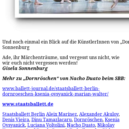
Und noch einmal ein Blick auf die KünstlerInnen von „Do
Sonnenburg
Ade, ihr Märchenträume, und vergesst uns nicht, wie
wir euch nicht vergessen werden!
Gisela Sonnenburg
Mehr zu „Dornröschen“ von Nacho Duato beim SBB:
www.ballett-journal.de/staatsballett-berlin-
dornroeschen-ksenia-ovsyanick-marian-walter/
www.staatsballett.de
Staatsballett Berlin
Aleix Marínez
,
Alexander Akulov
,
Denis Vieira
,
Dinu Tamazlacaru
,
Dornröschen
,
Ksenia
Ovsyanick
,
Luciana Voltolini
,
Nacho Duato
,
Nikolay