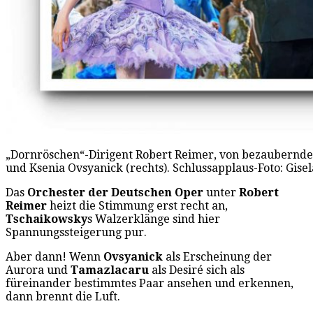
„Dornröschen“-Dirigent Robert Reimer, von bezaubernden 
und Ksenia Ovsyanick (rechts). Schlussapplaus-Foto: Gis
Das
Orchester der
Deutschen Oper
unter
Robert
Reimer
heizt die Stimmung erst recht an,
Tschaikowsky
s Walzerklänge sind hier
Spannungssteigerung pur.
Aber dann! Wenn
Ovsyanick
als Erscheinung der
Aurora und
Tamazlacaru
als Desiré sich als
füreinander bestimmtes Paar ansehen und erkennen,
dann brennt die Luft.