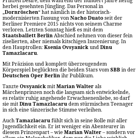
Prinzen Desiré, dem während der hundert Jahre heftig
herbei gesehnten Jüngling. Das Personal in
„
Dornröschen
“ hat nämlich in der historisch-
modernisierten Fassung von
Nacho Duato
seit der
Berliner Premiere 2015 nichts von seinem Charme
verloren. Letzten Sonntag hieß es mit dem
Staatsballett Berlin
Abschied nehmen von dieser fein
ziselierten, aber niemals kitschigen Inszenierung. In
den Hauptrollen:
Ksenia Ovsyanick
und
Dinu
Tamazlacaru
.
Mit Präzision und komplett überzeugendem
Körperspiel beglückten die beiden Stars vom
SBB
in der
Deutschen Oper Berlin
ihr Publikum.
Tanzte
Ovsyanick
mit
Marian Walter
als
Märchenprinzen noch die langsam sich entwickelnde,
es relativ ruhig angehende Erwachsenenliebe, so darf
sie mit
Dinu Tamazlacaru
dem stürmischen Teenager
in sich eine tänzerische Stimme verleihen.
Auch
Tamazlacaru
fühlt sich in seine Rolle mit aller
Jugendlichkeit ein. Er ist weniger ein Abenteurer in
diesem Prinzenpart – wie
Marian Walter
– sondern vor