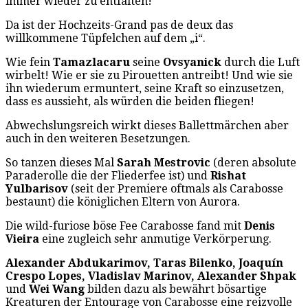
immer wieder zu entfalten!
Da ist der Hochzeits-Grand pas de deux das
willkommene Tüpfelchen auf dem „i“.
Wie fein
Tamazlacaru
seine
Ovsyanick
durch die Luft
wirbelt! Wie er sie zu Pirouetten antreibt! Und wie sie
ihn wiederum ermuntert, seine Kraft so einzusetzen,
dass es aussieht, als würden die beiden fliegen!
Abwechslungsreich wirkt dieses Ballettmärchen aber
auch in den weiteren Besetzungen.
So tanzen dieses Mal
Sarah Mestrovic
(deren absolute
Paraderolle die der Fliederfee ist) und
Rishat
Yulbarisov
(seit der Premiere oftmals als Carabosse
bestaunt) die königlichen Eltern von Aurora.
Die wild-furiose böse Fee Carabosse fand mit
Denis
Vieira
eine zugleich sehr anmutige Verkörperung.
Alexander Abdukarimov, Taras Bilenko, Joaquín
Crespo Lopes, Vladislav Marinov, Alexander Shpak
und
Wei Wang
bilden dazu als bewährt bösartige
Kreaturen der Entourage von Carabosse eine reizvolle