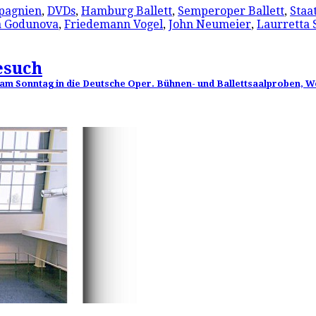
pagnien
,
DVDs
,
Hamburg Ballett
,
Semperoper Ballett
,
Staat
a Godunova
,
Friedemann Vogel
,
John Neumeier
,
Laurretta
esuch
 am Sonntag in die Deutsche Oper. Bühnen- und Ballettsaalproben, W