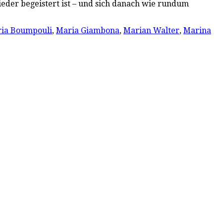
der begeistert ist – und sich danach wie rundum
ia Boumpouli
,
Maria Giambona
,
Marian Walter
,
Marina