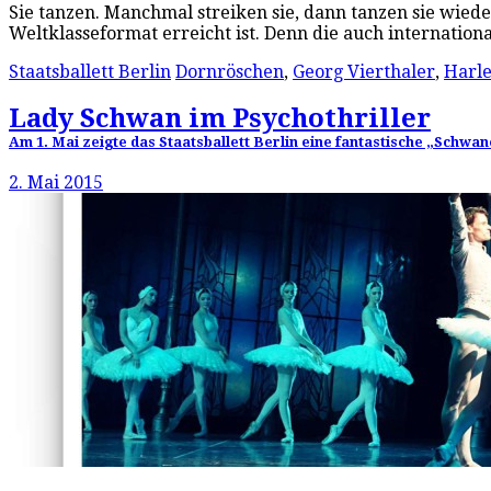
Sie tanzen. Manchmal streiken sie, dann tanzen sie wiede
Weltklasseformat erreicht ist. Denn die auch internation
Staatsballett Berlin
Dornröschen
,
Georg Vierthaler
,
Harl
Lady Schwan im Psychothriller
Am 1. Mai zeigte das Staatsballett Berlin eine fantastische „Schwa
2. Mai 2015