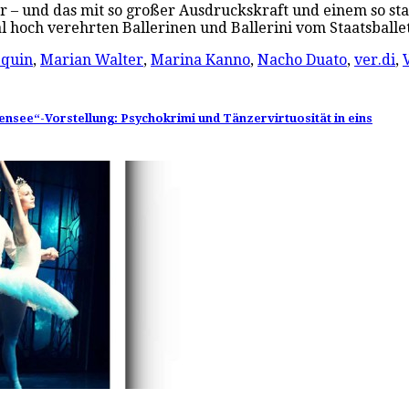
r – und das mit so großer Ausdruckskraft und einem so sta
al hoch verehrten Ballerinen und Ballerini vom Staatsball
equin
,
Marian Walter
,
Marina Kanno
,
Nacho Duato
,
ver.di
,
nensee“-Vorstellung: Psychokrimi und Tänzervirtuosität in eins