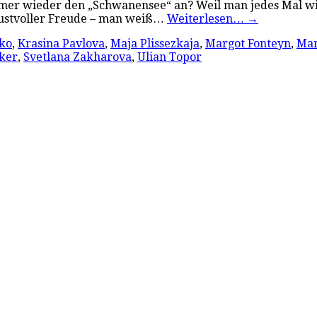
mer wieder den „Schwanensee“ an? Weil man jedes Mal wie
l lustvoller Freude – man weiß…
Weiterlesen…
→
nko
,
Krasina Pavlova
,
Maja Plissezkaja
,
Margot Fonteyn
,
Mar
ker
,
Svetlana Zakharova
,
Ulian Topor