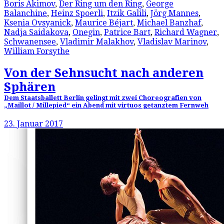
Boris Akimov
,
Der Ring um den Ring
,
George
Balanchine
,
Heinz Spoerli
,
Itzik Galili
,
Jörg Mannes
,
Ksenia Ovsyanick
,
Maurice Béjart
,
Michael Banzhaf
,
Nadja Saidakova
,
Onegin
,
Patrice Bart
,
Richard Wagner
,
Schwanensee
,
Vladimir Malakhov
,
Vladislav Marinov
,
William Forsythe
Von der Sehnsucht nach anderen
Sphären
Dem Staatsballett Berlin gelingt mit zwei Choreografien von
„Maillot / Millepied“ ein Abend mit virtuos getanztem Fernweh
23. Januar 2017