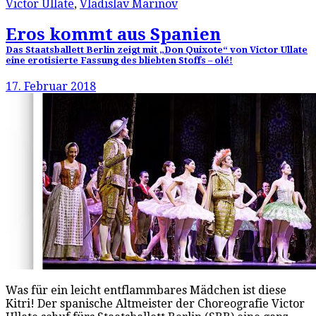
Victor Ullate
,
Vladislav Marinov
Eros kommt aus Spanien
Das Staatsballett Berlin zeigt mit „Don Quixote“ von Victor Ullate
eine erotisierte Fassung des bliebten Stoffs – olé!
17. Februar 2018
Was für ein leicht entflammbares Mädchen ist diese
Kitri! Der spanische Altmeister der Choreografie Victor