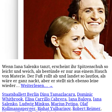
Wenn Iana Salenko tanzt, erscheint ihr Spitzenschuh so
leicht und weich, als bestünde er nur aus einem Hauch
von Materie. Der Fuß rollt ab und landet so lautlos, als
wäre er ganz nackt, aber er stellt sich ebenso leise
wieder…
Weiterlesen…
→
Staatsballett Berlin
Dinu Tamazlacaru
,
Dominic
Whitbrook
,
Elisa Carrillo Cabrera
,
Iana Balova
,
Iana
Salenko
,
Ludwig Minkus
,
Marius Petipa
,
Olaf
Kollmannsperger
,
Rishat Yulbarisov
,
Robert Reimer
,