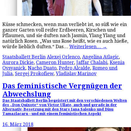
Küsse schmecken, wenn man verliebt ist, so süß wie ein
ganzer Garten voll reifer Erdbeeren, Kirschen und
Pflaumen, und sie duften nach Jasmin, Ylang Ylang und
natürlich Rosen. „Was uns Rose heißt, wie es auch hieße,
würde lieblich duften.“ Das…
Weiterlesen…
→
Staatsballett Berlin
Alexej Orlenco
,
Angelina Atlagic
,
Aurora Dickie
,
Cameron Hunter
,
Jaffar Chalabi
,
Ksenia
Ovsyanick
,
Nacho Duato
,
Pedro Alcalde
,
Romeo und
Julia
,
Sergej Prokofiew
,
Vladislav Marinov
Das feministische Vergnügen der
Abwechslung
Das Staatsballett Berlin begeistert mit den verschiedenen Welten
des „Don Quixote“ von Victor Ullate, auch und gerade in der
Alternativ-Besetzung mit den Stars Iana Salenko und Dinu
Tamazlacaru – und mit einem feministischen Aspekt
16. März 2018