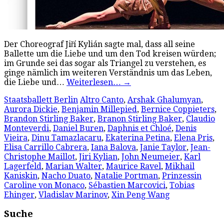
Der Choreograf Jiří Kylián sagte mal, dass all seine
Ballette um die Liebe und um den Tod kreisen würden;
im Grunde sei das sogar als Triangel zu verstehen, es
ginge nämlich im weiteren Verständnis um das Leben,
die Liebe und…
Weiterlesen…
→
Staatsballett Berlin
Altro Canto
,
Arshak Ghalumyan
,
Aurora Dickie
,
Benjamin Millepied
,
Bernice Coppieters
,
Brandon Stirling Baker
,
Branon Stirling Baker
,
Claudio
Monteverdi
,
Daniel Buren
,
Daphnis et Chloé
,
Denis
Vieira
,
Dinu Tamazlacaru
,
Ekaterina Petina
,
Elena Pris
,
Elisa Carrillo Cabrera
,
Iana Balova
,
Janie Taylor
,
Jean-
Christophe Maillot
,
Jiri Kylian
,
John Neumeier
,
Karl
Lagerfeld
,
Marian Walter
,
Maurice Ravel
,
Mikhail
Kaniskin
,
Nacho Duato
,
Natalie Portman
,
Prinzessin
Caroline von Monaco
,
Sébastien Marcovici
,
Tobias
Ehinger
,
Vladislav Marinov
,
Xin Peng Wang
Suche