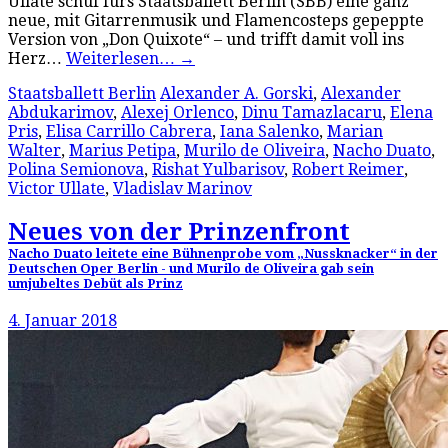
Ullate schuf fürs Staatsballett Berlin (SBB) eine ganz
neue, mit Gitarrenmusik und Flamencosteps gepeppte
Version von „Don Quixote“ – und trifft damit voll ins
Herz…
Weiterlesen…
→
Staatsballett Berlin
Alexander A. Gorski
,
Alexander
Abdukarimov
,
Alexej Orlenco
,
Dinu Tamazlacaru
,
Elena
Pris
,
Elisa Carrillo Cabrera
,
Iana Salenko
,
Marian
Walter
,
Marius Petipa
,
Murilo de Oliveira
,
Nacho Duato
,
Polina Semionova
,
Rishat Yulbarisov
,
Robert Reimer
,
Victor Ullate
,
Vladislav Marinov
Neues von der Prinzenfront
Nacho Duato leitete eine Bühnenprobe vom „Nussknacker“ in der
Deutschen Oper Berlin - und Murilo de Oliveira gab sein
umjubeltes Debüt als Prinz
4. Januar 2018