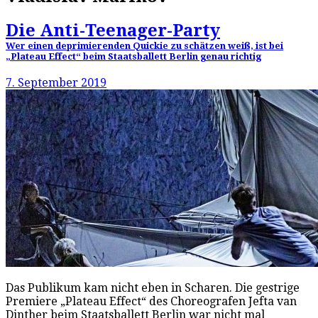
Die Anti-Teenager-Party
Wer einen deprimierenden Quickie zu schätzen weiß, ist bei
„Plateau Effect“ beim Staatsballett Berlin genau richtig
7. September 2019
Das Publikum kam nicht eben in Scharen. Die gestrige
Premiere „Plateau Effect“ des Choreografen Jefta van
Dinther beim Staatsballett Berlin war nicht mal