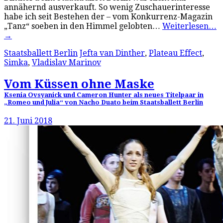
annähernd ausverkauft. So wenig Zuschauerinteresse
habe ich seit Bestehen der – vom Konkurrenz-Magazin
„Tanz“ soeben in den Himmel gelobten…
Weiterlesen…
→
Staatsballett Berlin
Jefta van Dinther
,
Plateau Effect
,
Simka
,
Vladislav Marinov
Vom Küssen ohne Maske
Ksenia Ovsyanick und Cameron Hunter als neues Titelpaar in
„Romeo und Julia“ von Nacho Duato beim Staatsballett Berlin
21. Juni 2018