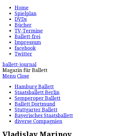
Home
Spielplan
DVDs
Bücher
TV-Termine
Ballett-frei
Impressum
facebook
Twitter
ballett-journal
Magazin für Ballett
Menu
Close
Hamburg Ballett
Staatsballett Berlin
Semperoper Ballett
Ballett Dortmund
Stuttgarter Ballett
Bayerisches Staatsballett
diverse Compagnien
Vladislav Marinov