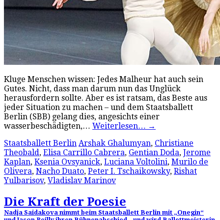
Kluge Menschen wissen: Jedes Malheur hat auch sein
Gutes. Nicht, dass man darum nun das Unglück
herausfordern sollte. Aber es ist ratsam, das Beste aus
jeder Situation zu machen – und dem Staatsballett
Berlin (SBB) gelang dies, angesichts einer
wasserbeschädigten,…
Weiterlesen…
→
Staatsballett Berlin
Arshak Ghalumyan
,
Christiane
Theobald
,
Elisa Carrillo Cabrera
,
Gentian Doda
,
Jerome
Kaplan
,
Ksenia Ovsyanick
,
Luciana Voltolini
,
Murilo de
Olivera
,
Nacho Duato
,
Peter I. Tschaikowsky
,
Rishat
Yulbarisov
,
Vladislav Marinov
Die Kraft der Poesie
Nadja Saidakova nimmt beim Staatsballett Berlin mit „Onegin“
und Jason Reilly ihren Bühnenabschied – und wird Ballettmeisterin