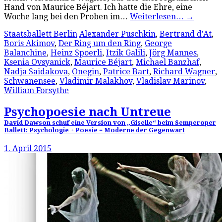
Hand von Maurice Béjart. Ich hatte die Ehre, eine
Woche lang bei den Proben im…
Weiterlesen…
→
Staatsballett Berlin
Alexander Puschkin
,
Bertrand d'At
,
Boris Akimov
,
Der Ring um den Ring
,
George
Balanchine
,
Heinz Spoerli
,
Itzik Galili
,
Jörg Mannes
,
Ksenia Ovsyanick
,
Maurice Béjart
,
Michael Banzhaf
,
Nadja Saidakova
,
Onegin
,
Patrice Bart
,
Richard Wagner
,
Schwanensee
,
Vladimir Malakhov
,
Vladislav Marinov
,
William Forsythe
Psychopoesie nach Untreue
David Dawson schuf eine Version von „Giselle“ beim Semperoper
Ballett: Psychologie + Poesie = Moderne der Gegenwart
1. April 2015