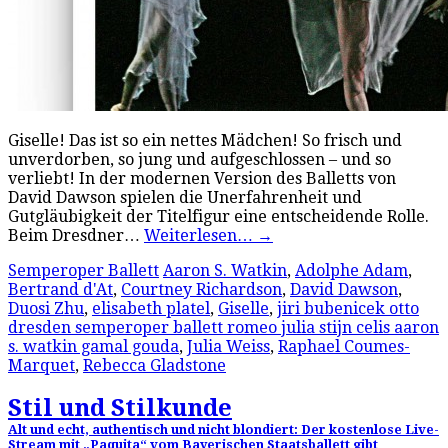
Giselle! Das ist so ein nettes Mädchen! So frisch und
unverdorben, so jung und aufgeschlossen – und so
verliebt! In der modernen Version des Balletts von
David Dawson spielen die Unerfahrenheit und
Gutgläubigkeit der Titelfigur eine entscheidende Rolle.
Beim Dresdner…
Weiterlesen…
→
Semperoper Ballett
Aaron S. Watkin
,
Adolphe Adam
,
Bertrand d'At
,
Courtney Richardson
,
David Dawson
,
Duosi Zhu
,
elisabeth platel
,
Giselle
,
jiri bubenicek otto
dresden semperoper ballett romeo julia stijn celis aaron
s. watkin gamal gouda
,
Julia Weiss
,
Raphael Coumes-
Marquet
,
Rebecca Gladstone
Stil und Stilkunde
Alt und echt, authentisch und nicht blondiert: Der kostenlose Live-
Stream mit „Paquita“ vom Bayerischen Staatsballett gibt