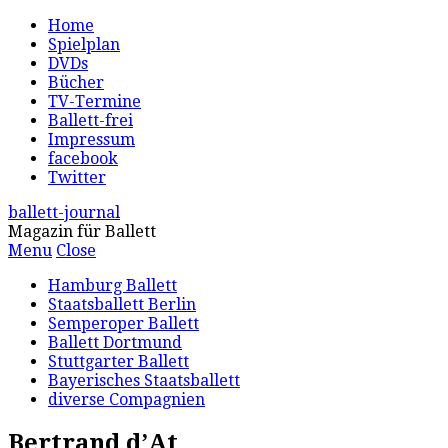
Home
Spielplan
DVDs
Bücher
TV-Termine
Ballett-frei
Impressum
facebook
Twitter
ballett-journal
Magazin für Ballett
Menu
Close
Hamburg Ballett
Staatsballett Berlin
Semperoper Ballett
Ballett Dortmund
Stuttgarter Ballett
Bayerisches Staatsballett
diverse Compagnien
Bertrand d’At