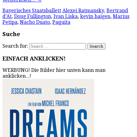
Bayerisches Staatsballett
Alexei Ratmansky
,
Bertrand
d'At
,
Doug Fullington
,
Ivan Liska
,
kevin haigen
,
Marius
Petipa
,
Nacho Duato
,
Paquita
Suche
Search for:
EINFACH ANKLICKEN!
WERBUNG! Die Bilder hier unten kann man
anklicken...!