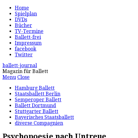
Home
Spielplan
DVDs
Bücher
TV-Termine
Ballett-frei
Impressum
facebook
Twitter
ballett-journal
Magazin für Ballett
Menu
Close
Hamburg Ballett
Staatsballett Berlin
Semperoper Ballett
Ballett Dortmund
Stuttgarter Ballett
Bayerisches Staatsballett
diverse Compagnien
Psychopoesie nach Untreue