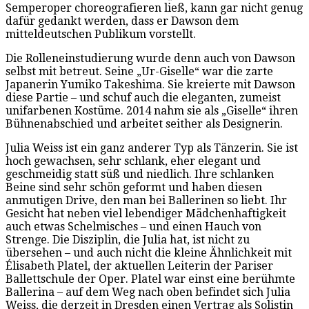
Semperoper choreografieren ließ, kann gar nicht genug
dafür gedankt werden, dass er Dawson dem
mitteldeutschen Publikum vorstellt.
Die Rolleneinstudierung wurde denn auch von Dawson
selbst mit betreut. Seine „Ur-Giselle“ war die zarte
Japanerin Yumiko Takeshima. Sie kreierte mit Dawson
diese Partie – und schuf auch die eleganten, zumeist
unifarbenen Kostüme. 2014 nahm sie als „Giselle“ ihren
Bühnenabschied und arbeitet seither als Designerin.
Julia Weiss ist ein ganz anderer Typ als Tänzerin. Sie ist
hoch gewachsen, sehr schlank, eher elegant und
geschmeidig statt süß und niedlich. Ihre schlanken
Beine sind sehr schön geformt und haben diesen
anmutigen Drive, den man bei Ballerinen so liebt. Ihr
Gesicht hat neben viel lebendiger Mädchenhaftigkeit
auch etwas Schelmisches – und einen Hauch von
Strenge. Die Disziplin, die Julia hat, ist nicht zu
übersehen – und auch nicht die kleine Ähnlichkeit mit
Élisabeth Platel, der aktuellen Leiterin der Pariser
Ballettschule der Oper. Platel war einst eine berühmte
Ballerina – auf dem Weg nach oben befindet sich Julia
Weiss, die derzeit in Dresden einen Vertrag als Solistin