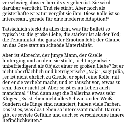
verschwieg, dass er bereits vergeben ist. Sie wird
darüber verrückt. Und sie stirbt. Aber noch als
geisterhafte Kreatur vergibt sie ihm. Diese Rolle ist so
interessant, gerade für eine moderne Adaption!“
Tatsächlich steckt da alles drin, was für Ballett so
typisch ist: die große Liebe, die stärker ist als der Tod;
die Femininität, die ganz der Emotion lebt; der Glaube
an das Gute statt an schnöde Materialität.
Aber ist Albrecht, der junge Mann, der Giselle
hinterging und an dem sie stirbt, nicht irgendwie
unbefriedigend als Objekt einer so großen Liebe? Ist er
nicht oberflächlich und betrügerisch? „Naja“, sagt Julia,
„er ist nicht ehrlich zu Giselle, er spielt eine Rolle, mit
der er sie verliebt macht, und er täuscht vor, etwas zu
sein, das er nicht ist. Aber so ist es im Leben auch
manchmal.“ Und dann sagt die Ballerina etwas sehr
Kluges: „Es ist eben nicht alles Schwarz oder Weiß.
Sondern die Dinge sind nuanciert, haben viele Farben.
Das ist es, was das Leben so interessant macht. Darum
gibt es soviele Gefühle und auch so verschiedene innere
Befindlichkeiten.“