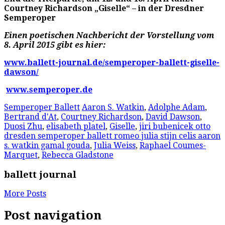
Courtney Richardson „Giselle“ – in der Dresdner
Semperoper
Einen poetischen Nachbericht der Vorstellung vom
8. April 2015 gibt es hier:
www.ballett-journal.de/semperoper-ballett-giselle-
dawson/
www.semperoper.de
Semperoper Ballett
Aaron S. Watkin
,
Adolphe Adam
,
Bertrand d'At
,
Courtney Richardson
,
David Dawson
,
Duosi Zhu
,
elisabeth platel
,
Giselle
,
jiri bubenicek otto
dresden semperoper ballett romeo julia stijn celis aaron
s. watkin gamal gouda
,
Julia Weiss
,
Raphael Coumes-
Marquet
,
Rebecca Gladstone
ballett journal
More Posts
Post navigation