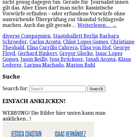
nicht genug dagegen tun. Gerade für Journalist:innen
gilt das. Aber Eines darf man nicht: Rassistische
Vorwürfe erfinden – oder erfundene Vorwürfe ohne
ausreichende Überprüfung zur Skandal-Schlagzeile
machen. Auch das gilt gerade…
Weiterlesen…
→
diverse Compagnien
,
Staatsballett Berlin
Barbara
Schroeder
,
Carlos Acosta
,
Chloé Lopes Gomes
,
Christiane
Theobald
,
Elisa Carrillo Cabrera
,
Elisa von Hof
,
George
Floyd
,
Gerhard Binkert
,
Gregor Glocke
,
Isaac Lopes
Gomes
,
Jason Reilly
,
Jens Brückner
,
Jonah Acosta
,
Klaus
Lederer
,
Larissa Machado
,
Marion Ruhl
Suche
Search for:
EINFACH ANKLICKEN!
WERBUNG! Die Bilder hier unten kann man
anklicken...!