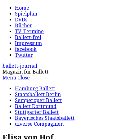
Home
Spielplan
DVDs
Bücher
TV-Termine
Ballett-frei
Impressum
facebook
Twitter
ballett-journal
Magazin für Ballett
Menu
Close
Hamburg Ballett
Staatsballett Berlin
Semperoper Ballett
Ballett Dortmund
Stuttgarter Ballett
Bayerisches Staatsballett
diverse Compagnien
Elisa von Hof