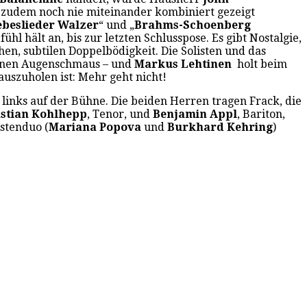
e zudem noch nie miteinander kombiniert gezeigt
ebeslieder Walzer
“ und „
Brahms-Schoenberg
hl hält an, bis zur letzten Schlusspose. Es gibt Nostalgie,
hen, subtilen Doppelbödigkeit. Die Solisten und das
einen Augenschmaus – und
Markus Lehtinen
holt beim
auszuholen ist: Mehr geht nicht!
links auf der Bühne. Die beiden Herren tragen Frack, die
stian Kohlhepp
, Tenor, und
Benjamin Appl
, Bariton,
stenduo (
Mariana Popova
und
Burkhard Kehring
)