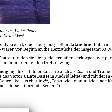
der in „Liebeslieder
o: Kiran West
Verdy
kreiert, einer der ganz großen
Balanchine
-Ballerin
e waren von Beginn an die Herzstücke der insgesamt 33 Wa
her Charakter, den sie hier gleichermaßen verkörpert wie pe
leid im nimmer endenden Drehschwung!
ndigung ihrer Bühnenkarriere auch als Coach und Trainerin
e das
Victor Ullate Ballet
in Madrid leitet) und mit deren
 „Dance like cats chatting!“, „Tanzt wie kommunizierende 
er, ihr seid tanzende Seelen!“)