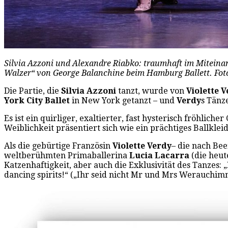
Silvia Azzoni und Alexandre Riabko: traumhaft im Miteinan
Walzer“ von George Balanchine beim Hamburg Ballett. Fot
Die Partie, die
Silvia Azzoni
tanzt, wurde von
Violette 
York City Ballet
in New York getanzt – und
Verdy
s Tänz
Es ist ein quirliger, exaltierter, fast hysterisch fröhlic
Weiblichkeit präsentiert sich wie ein prächtiges Ballk
Als die gebürtige Französin
Violette Verdy
– die nach Bee
weltberühmten Primaballerina
Lucia Lacarra
(die heut
Katzenhaftigkeit, aber auch die Exklusivität des Tanzes:
dancing spirits!“ („Ihr seid nicht Mr und Mrs Werauchimm