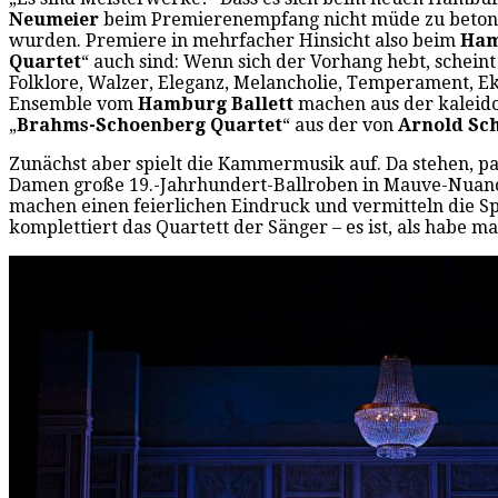
Neumeier
beim Premierenempfang nicht müde zu betonen.
wurden. Premiere in mehrfacher Hinsicht also beim
Ham
Quartet
“ auch sind: Wenn sich der Vorhang hebt, scheint 
Folklore, Walzer, Eleganz, Melancholie, Temperament, Eks
Ensemble vom
Hamburg Ballett
machen aus der kaleid
„
Brahms-Schoenberg Quartet
“ aus der von
Arnold Sc
Zunächst aber spielt die Kammermusik auf. Da stehen, pa
Damen große 19.-Jahrhundert-Ballroben in Mauve-Nuan
machen einen feierlichen Eindruck und vermitteln die S
komplettiert das Quartett der Sänger – es ist, als habe man