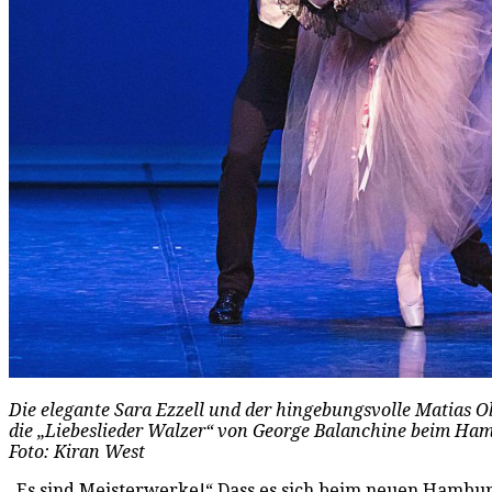
Die elegante Sara Ezzell und der hingebungsvolle Matias O
die „Liebeslieder Walzer“ von George Balanchine beim Hamb
Foto: Kiran West
„Es sind Meisterwerke!“ Dass es sich beim neuen Hamb