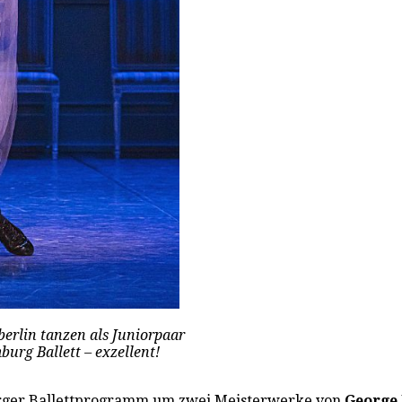
berlin tanzen als Juniorpaar
urg Ballett – exzellent!
urger Ballettprogramm um zwei Meisterwerke von
George