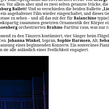
 Vor allem aber sind es zwei selten getanzte Stücke, di
burg Ballett
! Und so verschieden die beiden Ballette „
Li
ein angehaltener Film wieder eingeschaltet, und dieses Gefü
tase zu sehen – und all das mit der für
Balanchine
typisc
oskopartig zusammen gesetzten Ornamentik der Körper 
hoenberg
orchestrierten
Brahms
-Partitur raus, was nur r
ssend zu den Tänzern kostümiert, vier Sänger beim Flügel 
cen.
Johanna Winkel
, Sopran,
Sophie Harmsen
, Alt,
Seba
pannung eines beginnenden Konzerts. Ein souveränes Piani
 sie alle anlässlich einer Festlichkeit engagiert.