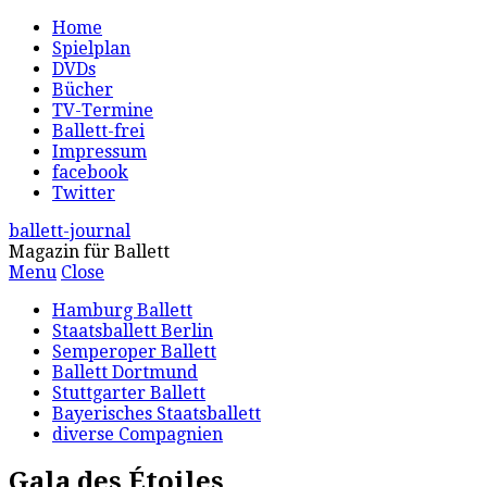
Home
Spielplan
DVDs
Bücher
TV-Termine
Ballett-frei
Impressum
facebook
Twitter
ballett-journal
Magazin für Ballett
Menu
Close
Hamburg Ballett
Staatsballett Berlin
Semperoper Ballett
Ballett Dortmund
Stuttgarter Ballett
Bayerisches Staatsballett
diverse Compagnien
Gala des Étoiles