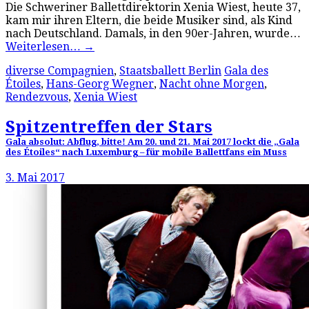
Die Schweriner Ballettdirektorin Xenia Wiest, heute 37,
kam mir ihren Eltern, die beide Musiker sind, als Kind
nach Deutschland. Damals, in den 90er-Jahren, wurde…
Weiterlesen…
→
diverse Compagnien
,
Staatsballett Berlin
Gala des
Étoiles
,
Hans-Georg Wegner
,
Nacht ohne Morgen
,
Rendezvous
,
Xenia Wiest
Spitzentreffen der Stars
Gala absolut: Abflug, bitte! Am 20. und 21. Mai 2017 lockt die „Gala
des Étoiles“ nach Luxemburg – für mobile Ballettfans ein Muss
3. Mai 2017