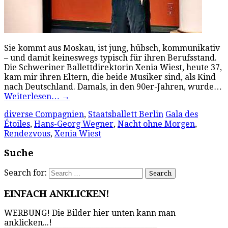
Sie kommt aus Moskau, ist jung, hübsch, kommunikativ
– und damit keineswegs typisch für ihren Berufsstand.
Die Schweriner Ballettdirektorin Xenia Wiest, heute 37,
kam mir ihren Eltern, die beide Musiker sind, als Kind
nach Deutschland. Damals, in den 90er-Jahren, wurde…
Weiterlesen…
→
diverse Compagnien
,
Staatsballett Berlin
Gala des
Étoiles
,
Hans-Georg Wegner
,
Nacht ohne Morgen
,
Rendezvous
,
Xenia Wiest
Suche
Search for:
EINFACH ANKLICKEN!
WERBUNG! Die Bilder hier unten kann man
anklicken...!