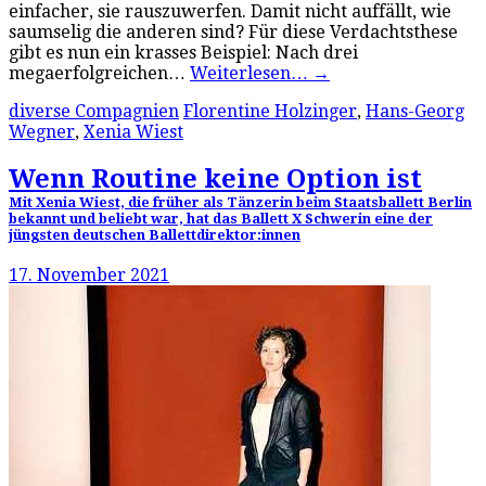
einfacher, sie rauszuwerfen. Damit nicht auffällt, wie
saumselig die anderen sind? Für diese Verdachtsthese
gibt es nun ein krasses Beispiel: Nach drei
megaerfolgreichen…
Weiterlesen…
→
diverse Compagnien
Florentine Holzinger
,
Hans-Georg
Wegner
,
Xenia Wiest
Wenn Routine keine Option ist
Mit Xenia Wiest, die früher als Tänzerin beim Staatsballett Berlin
bekannt und beliebt war, hat das Ballett X Schwerin eine der
jüngsten deutschen Ballettdirektor:innen
17. November 2021