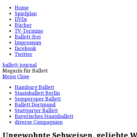
Home
Spielplan
DVDs
Bücher
TV-Termine
Ballett-frei
Impressum
facebook
Twitter
ballett-journal
Magazin für Ballett
Menu
Close
Hamburg Ballett
Staatsballett Berlin
Semperoper Ballett
Ballett Dortmund
Stuttgarter Ballett
Bayerisches Staatsballett
diverse Compagnien
Ungewohnte Sehweisen, geliebte W